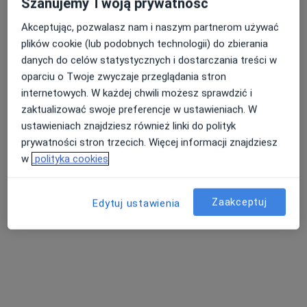
Szanujemy Twoją prywatność
Akceptując, pozwalasz nam i naszym partnerom używać
plików cookie (lub podobnych technologii) do zbierania
Nasza średnia ocena na App Store to 4.9 i 4.1 na
danych do celów statystycznych i dostarczania treści w
Nie znaleźliśmy specjalistów spełniających
Google Play Store
oparciu o Twoje zwyczaje przeglądania stron
podane kryteria
internetowych. W każdej chwili możesz sprawdzić i
zaktualizować swoje preferencje w ustawieniach. W
Spróbuj zmienić wybraną lokalizację lub wypróbuj
ustawieniach znajdziesz również linki do polityk
konsultacje online ze specjalistami z całego kraju.
prywatności stron trzecich. Więcej informacji znajdziesz
w
polityka cookies
Zmień lokalizację
Zaakceptuj
Poszukaj konsultacji online
Edytuj ustawienia