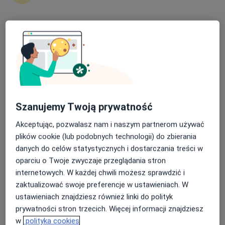
8 opinii
Bolesława Chrobrego 9, Kraków
•
Mapa
Konsultacja z zakresu chirurgii plastycznej
300 zł
Nasza średnia ocena na App Store to 4.9 i 4.1 na
Google Play Store
lek. Anna Aseńko
chirurg
Brak dostępnych specjalistów z wolnymi terminami w tym centrum medycznym.
Szanujemy Twoją prywatność
Akceptując, pozwalasz nam i naszym partnerom używać
Pokaż profil
plików cookie (lub podobnych technologii) do zbierania
danych do celów statystycznych i dostarczania treści w
oparciu o Twoje zwyczaje przeglądania stron
internetowych. W każdej chwili możesz sprawdzić i
zaktualizować swoje preferencje w ustawieniach. W
ustawieniach znajdziesz również linki do polityk
prywatności stron trzecich. Więcej informacji znajdziesz
w
polityka cookies