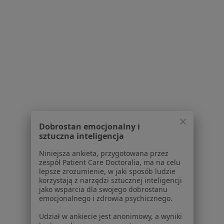
Placówki medyczne
Pytania i odpowiedzi
Usługi i zabiegi
Choroby
Pomoc
Aplikacje mobilne
Blog dla pacjentów
Dla profesjonalistów
Cennik
Dobrostan emocjonalny i
Dla lekarzy
sztuczna inteligencja
Dla placówek medycznych
Niniejsza ankieta, przygotowana przez
Noa Notes
nowość
zespół Patient Care Doctoralia, ma na celu
Baza wiedzy
lepsze zrozumienie, w jaki sposób ludzie
Centrum Pomocy dla Specjalisty
korzystają z narzędzi sztucznej inteligencji
jako wsparcia dla swojego dobrostanu
Kontakt
emocjonalnego i zdrowia psychicznego.
ZnanyLekarz - Strona główna
Udział w ankiecie jest anonimowy, a wyniki
ZnanyLekarz Sp. z o.o.