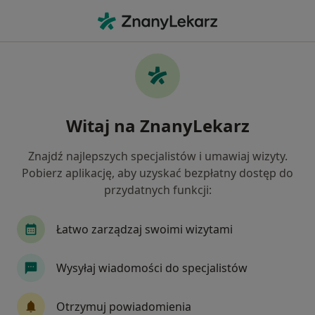
Me
Chirurgia Plastyczna • 32-086
Filtry
• 1
Mapa
Chirurgia plastyczna placówki w
Witaj na ZnanyLekarz
Jak działają wyniki wyszukiwania
Znajdź najlepszych specjalistów i umawiaj wizyty.
Pobierz aplikację, aby uzyskać bezpłatny dostęp do
przydatnych funkcji:
Łatwo zarządzaj swoimi wizytami
Wysyłaj wiadomości do specjalistów
Dr Aseńko - Chirurgia Plastyczna
Chirurgia plastyczna, Medycyna estetyczna
Otrzymuj powiadomienia