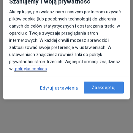
Szanujemy Twoją prywatność
Akceptując, pozwalasz nam i naszym partnerom używać
plików cookie (lub podobnych technologii) do zbierania
Nasza średnia ocena na App Store to 4.9 i 4.1 na
danych do celów statystycznych i dostarczania treści w
Nie znaleźliśmy specjalistów spełniających
Google Play Store
oparciu o Twoje zwyczaje przeglądania stron
podane kryteria
internetowych. W każdej chwili możesz sprawdzić i
zaktualizować swoje preferencje w ustawieniach. W
Spróbuj zmienić wybraną lokalizację lub wypróbuj
ustawieniach znajdziesz również linki do polityk
konsultacje online ze specjalistami z całego kraju.
prywatności stron trzecich. Więcej informacji znajdziesz
w
polityka cookies
Zmień lokalizację
Zaakceptuj
Poszukaj konsultacji online
Edytuj ustawienia