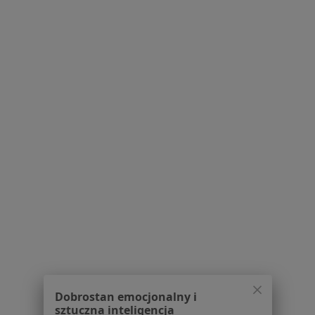
Pytania i odpowiedzi
Usługi i zabiegi
Choroby
Pomoc
Aplikacje mobilne
Blog dla pacjentów
Dla profesjonalistów
Cennik
Dla lekarzy
Dla placówek medycznych
Noa Notes
nowość
Baza wiedzy
Centrum Pomocy dla Specjalisty
Kontakt
ZnanyLekarz - Strona główna
ZnanyLekarz Sp. z o.o.
Dobrostan emocjonalny i
ul. Kolejowa 5/7
sztuczna inteligencja