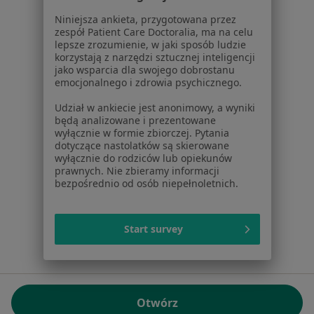
01-217 Warszawa, Polska
Niniejsza ankieta, przygotowana przez
zespół Patient Care Doctoralia, ma na celu
NIP: ⁠7010224868
lepsze zrozumienie, w jaki sposób ludzie
KRS: ⁠0000347997
korzystają z narzędzi sztucznej inteligencji
REGON: ⁠142276657
jako wsparcia dla swojego dobrostanu
emocjonalnego i zdrowia psychicznego.
Sąd Rejonowy dla m.st. Warszawy w Warszawie XII
Udział w ankiecie jest anonimowy, a wyniki
Wydział Gospodarczy KRS
będą analizowane i prezentowane
wyłącznie w formie zbiorczej. Pytania
Facebook
otwiera się w nowej karcie
dotyczące nastolatków są skierowane
wyłącznie do rodziców lub opiekunów
prawnych. Nie zbieramy informacji
bezpośrednio od osób niepełnoletnich.
otwiera się w nowej karcie
otwiera się w nowej karcie
otwiera się w nowej karcie
otwiera się w nowej karci
otwiera się
otwi
Polska
,
Türkiye
,
España
,
Italia
,
Deutschland
,
Česko
,
otwiera się w nowej karcie
otwiera się w nowej karcie
otwiera się w nowej karcie
otwiera się w nowej kar
otwiera się 
otwier
Portugal
,
México
,
Chile
,
Brasil
,
Argentina
,
Perú
,
Start survey
otwiera się w nowej karc
Colombia
Płatności kartą
ROZPORZĄDZENIE (UE) 2022/2065 (DSA) art. 24:
Otwórz