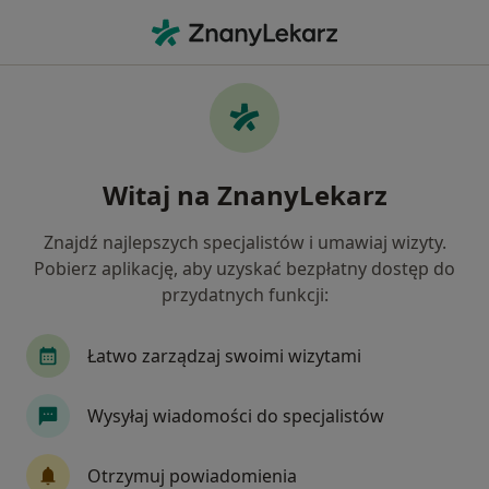
Me
Endometrioza • Puławy, lubelskie
Filtry
• 1
Ubezpieczenie
Map
Endometrioza specjaliści w Puławach
Witaj na ZnanyLekarz
Jak działają wyniki wyszukiwania
Znajdź najlepszych specjalistów i umawiaj wizyty.
Pobierz aplikację, aby uzyskać bezpłatny dostęp do
Jakiego specjalisty szukasz?
przydatnych funkcji:
Ginekolog
Endokrynolog
Alergolog
C
Łatwo zarządzaj swoimi wizytami
Wysyłaj wiadomości do specjalistów
Otrzymuj powiadomienia