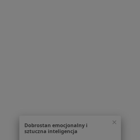
Serwis
Regulamin
Polityka prywatności pacjentów
Polityka prywatności profesjonalistów
Polityka prywatności dla profesjonalistów, których
dane pozyskaliśmy samodzielnie
Polityka cookies
Jak działają wyniki wyszukiwania
Dostępność
O nas
Praca
Rekrutujemy!
Partnerzy
Centrum prasowe
Kontakt
Dla pacjentów
Dobrostan emocjonalny i
Lekarze
sztuczna inteligencja
Placówki medyczne