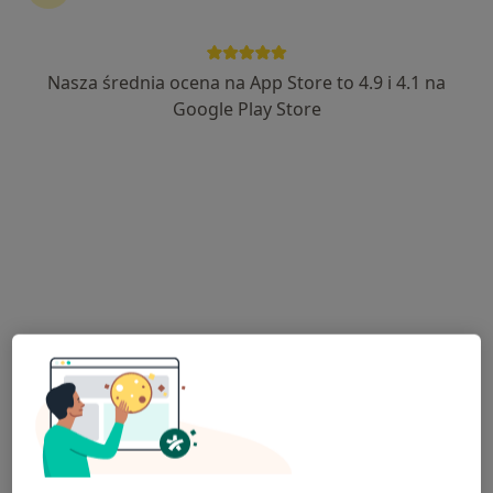
Nasza średnia ocena na App Store to 4.9 i 4.1 na
Bezpieczne płatności
Google Play Store
lek. Maciej Grad
·
Więcej
Ginekolog
62 opinie
Kwiatowa 16, Puławy
•
Mapa
ARS CLINIC Stomatologia & Ginekologia
Konsultacja ginekologiczna
od 250 zł
Specjalista nie oferuje umawiania online pod tym adresem.
Poproś o wizytę