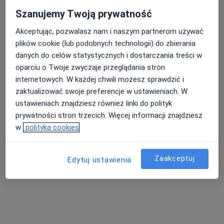
Szanujemy Twoją prywatność
Akceptując, pozwalasz nam i naszym partnerom używać
plików cookie (lub podobnych technologii) do zbierania
Bezpieczne płatności
danych do celów statystycznych i dostarczania treści w
ARS CLINIC Stomatologia & Ginekologia
oparciu o Twoje zwyczaje przeglądania stron
·
Ginekologia, Stomatologia, Chirurgia stomatologiczna
internetowych. W każdej chwili możesz sprawdzić i
Więcej
zaktualizować swoje preferencje w ustawieniach. W
63 opinie
ustawieniach znajdziesz również linki do polityk
prywatności stron trzecich. Więcej informacji znajdziesz
Kwiatowa 16, Puławy
•
Mapa
w
polityka cookies
Konsultacja stomatologiczna
od 150 zł
Pokaż więcej usług
Zaakceptuj
Edytuj ustawienia
lek. dent. Magdalena
lek. dent. Anna
Szpala-Grad
Wasiłek
stomatolog
stomatolog