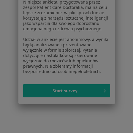
Pytania i odpowiedzi
Niniejsza ankieta, przygotowana przez
zespół Patient Care Doctoralia, ma na celu
Usługi i zabiegi
lepsze zrozumienie, w jaki sposób ludzie
Choroby
korzystają z narzędzi sztucznej inteligencji
Pomoc
jako wsparcia dla swojego dobrostanu
emocjonalnego i zdrowia psychicznego.
Aplikacje mobilne
Blog dla pacjentów
Udział w ankiecie jest anonimowy, a wyniki
będą analizowane i prezentowane
Dla profesjonalistów
wyłącznie w formie zbiorczej. Pytania
dotyczące nastolatków są skierowane
Cennik
wyłącznie do rodziców lub opiekunów
prawnych. Nie zbieramy informacji
Dla lekarzy
bezpośrednio od osób niepełnoletnich.
Dla placówek medycznych
Noa Notes
nowość
Baza wiedzy
Start survey
Centrum Pomocy dla Specjalisty
Kontakt
ZnanyLekarz - Strona główna
ZnanyLekarz Sp. z o.o.
ul. Kolejowa 5/7