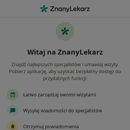
Me
Poronienie • Nowy Sącz, małopolskie
Filtry
• 1
Mapa
Poronienie specjaliści w Nowym Sączu
Witaj na ZnanyLekarz
Jak działają wyniki wyszukiwania
Znajdź najlepszych specjalistów i umawiaj wizyty.
Pobierz aplikację, aby uzyskać bezpłatny dostęp do
Jakiego specjalisty szukasz?
przydatnych funkcji:
Ginekolog
Psycholog
Psychoterapeuta
Łatwo zarządzaj swoimi wizytami
Wysyłaj wiadomości do specjalistów
Otrzymuj powiadomienia