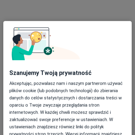
lek. Beata Chołys
·
Więcej
Ginekolog, Ginekolog dziecięcy
252 opinie
Adres 1
Adres 2
Adres 3
Szanujemy Twoją prywatność
Aleje Piłsudskiego 104b, Nowy Sącz
•
Mapa
Akceptując, pozwalasz nam i naszym partnerom używać
BARSKA Clinic Specjalistyczne Centrum Medyczne
plików cookie (lub podobnych technologii) do zbierania
danych do celów statystycznych i dostarczania treści w
Konsultacja ginekologiczna
300 zł
oparciu o Twoje zwyczaje przeglądania stron
Specjalista nie oferuje umawiania online pod tym adresem.
internetowych. W każdej chwili możesz sprawdzić i
zaktualizować swoje preferencje w ustawieniach. W
Poproś o wizytę
ustawieniach znajdziesz również linki do polityk
prywatności stron trzecich. Więcej informacji znajdziesz