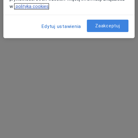
w
polityka cookies
Zaakceptuj
Edytuj ustawienia
lek. Wojciech Nowak
·
Więcej
Ginekolog
719 opinii
Adres 1
Adres 2
Barska 65/4, Nowy Sącz
•
Mapa
BARSKA Clinic Specjalistyczne Centrum Medyczne
Konsultacja ginekologiczna
300 zł
Specjalista nie oferuje umawiania online pod tym adresem.