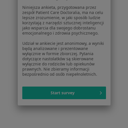
Powiązane wyszukiwania
Niniejsza ankieta, przygotowana przez
zespół Patient Care Doctoralia, ma na celu
W pobliżu Nowego Sącza
lepsze zrozumienie, w jaki sposób ludzie
korzystają z narzędzi sztucznej inteligencji
Poronienie w Limanowej
jako wsparcia dla swojego dobrostanu
emocjonalnego i zdrowia psychicznego.
Poronienie w Bochni
Udział w ankiecie jest anonimowy, a wyniki
Poronienie w Mszanie Dolnej
będą analizowane i prezentowane
wyłącznie w formie zbiorczej. Pytania
Poronienie w Brzesku
dotyczące nastolatków są skierowane
wyłącznie do rodziców lub opiekunów
Schorzenia w Nowym Sączu
prawnych. Nie zbieramy informacji
bezpośrednio od osób niepełnoletnich.
Choroby ginekologiczne w Nowym Sączu
Zaburzenia miesiączkowania w Nowym Sączu
Start survey
Bolesne miesiączkowanie w Nowym Sączu
Mięśniaki macicy w Nowym Sączu
Menopauza w Nowym Sączu