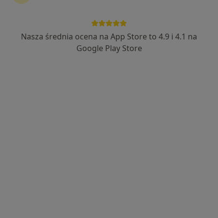
Nasza średnia ocena na App Store to 4.9 i 4.1 na
dr n. med. Michał Leśniak
Google Play Store
·
Więcej
Ginekolog, Ginekolog onkologiczny
388 opinii
Żywiecka 44, Nowy Sącz
•
Mapa
Z44 CLINIC - Centrum Medyczne Żywiecka 44
Konsultacja ginekologiczna
400 zł
Specjalista nie oferuje umawiania online pod tym adresem.
Poproś o wizytę