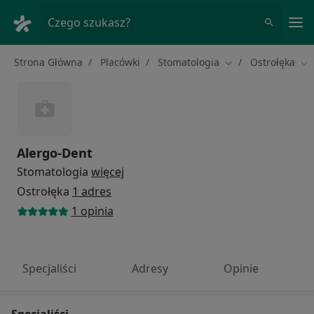
Me
Czego szukasz?
Strona Główna
Placówki
Stomatologia
Ostrołęka
Zmień miasto
Zm
Alergo-Dent
Stomatologia
więcej
Ostrołęka
1 adres
1 opinia
Specjaliści
Adresy
Opinie
Specjaliści