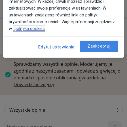
internetowych. W każdej chwili możesz sprawdzić i
Madalińskiego 27/49, 07-410 Ostrołęka
zaktualizować swoje preferencje w ustawieniach. W
ustawieniach znajdziesz również linki do polityk
prywatności stron trzecich. Więcej informacji znajdziesz
Opinie o specjalistach (1)
w
polityka cookies
1 opinia
Zaakceptuj
Edytuj ustawienia
Sprawdzamy wszystkie opinie. Moderujemy je
zgodnie z naszymi zasadami, dowiedz się więcej o
opiniach i sposobie obliczania gwiazdek na
Dowiedz się więcej o opiniach
Dowiedz się więcej
Szukaj w opiniach