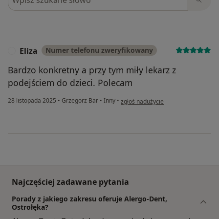
Eliza
Numer telefonu zweryfikowany
E
Bardzo konkretny a przy tym miły lekarz z
podejściem do dzieci. Polecam
w opinii użytkownika Eliza
28 listopada 2025
•
Grzegorz Bar
•
Inny
•
zgłoś nadużycie
Najczęściej zadawane pytania
Porady z jakiego zakresu oferuje Alergo-Dent,
Ostrołęka?