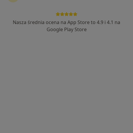
Nasza średnia ocena na App Store to 4.9 i 4.1 na
lek. Marcin Chabecki
Google Play Store
·
Więcej
Chirurg, Chirurg onkologiczny, Proktolog
890 opinii
Adres
Online
Armii Polskiej 41 lok. 1, Gorzów Wielkopolski
•
Mapa
Chabecki Centrum Chirurgii
Konsultacja chirurgiczna
300 zł
Specjalista nie oferuje umawiania online pod tym adresem.
Poproś o wizytę