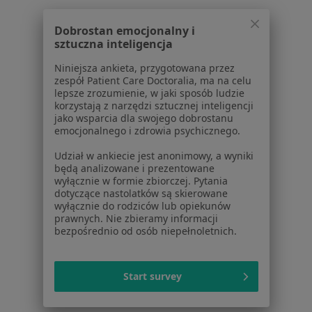
Schorzenia w Gorzowie Wielkopolskim
Znamiona w Gorzowie Wielkopolskim
Dobrostan emocjonalny i
sztuczna inteligencja
Zmiany skórne w Gorzowie Wielkopolskim
Niniejsza ankieta, przygotowana przez
Choroby chirurgiczne w Gorzowie Wielkopolskim
zespół Patient Care Doctoralia, ma na celu
lepsze zrozumienie, w jaki sposób ludzie
Przepuklina w Gorzowie Wielkopolskim
korzystają z narzędzi sztucznej inteligencji
jako wsparcia dla swojego dobrostanu
Blizny w Gorzowie Wielkopolskim
emocjonalnego i zdrowia psychicznego.
Więcej (15)
Udział w ankiecie jest anonimowy, a wyniki
będą analizowane i prezentowane
Więcej w kategorii: Schorzenia w Gorzowie W
wyłącznie w formie zbiorczej. Pytania
dotyczące nastolatków są skierowane
wyłącznie do rodziców lub opiekunów
Nowotwory Skóry Specjaliści W Gorzowie Wielkopolskim
prawnych. Nie zbieramy informacji
bezpośrednio od osób niepełnoletnich.
Start survey