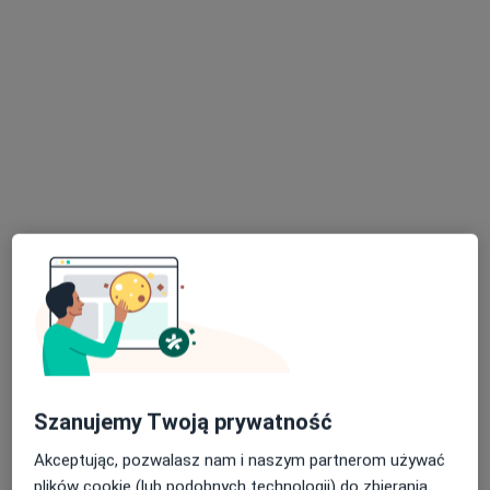
Poproś o wizytę
dr n. med. Zofia Polakowska
Dermatolog, Wenerolog, Lekarz wykonujący zabiegi medycyny
·
Więcej
estetycznej
499 opinii
Adres 1
Adres 2
Online 1
Online 2
Szanujemy Twoją prywatność
Warszawska 24, Gorzów Wielkopolski
•
Mapa
Akceptując, pozwalasz nam i naszym partnerom używać
Centrum Medyczne Medyk
plików cookie (lub podobnych technologii) do zbierania