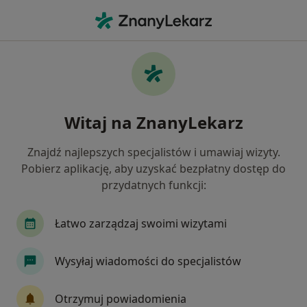
Me
Nowotwory Skóry • Gorzów Wielkopolski, lubuskie
Filtry
• 1
Ubezpieczenie
Map
Nowotwory skóry specjaliści w Gorzowie
Witaj na ZnanyLekarz
Wielkopolskim
Jak działają wyniki wyszukiwania
Znajdź najlepszych specjalistów i umawiaj wizyty.
Pobierz aplikację, aby uzyskać bezpłatny dostęp do
przydatnych funkcji:
Jakiego specjalisty szukasz?
Chirurg
Dermatolog
Lekarz wykonujący z
Łatwo zarządzaj swoimi wizytami
Wysyłaj wiadomości do specjalistów
Otrzymuj powiadomienia