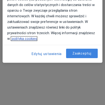
Konsultacja dermatologiczna
250 zł
danych do celów statystycznych i dostarczania treści w
oparciu o Twoje zwyczaje przeglądania stron
Specjalista nie oferuje umawiania online pod tym adresem.
internetowych. W każdej chwili możesz sprawdzić i
zaktualizować swoje preferencje w ustawieniach. W
Poproś o wizytę
ustawieniach znajdziesz również linki do polityk
prywatności stron trzecich. Więcej informacji znajdziesz
w
polityka cookies
Zaakceptuj
Edytuj ustawienia
lek. Adam Ostrowski
·
Więcej
Onkolog, Internista
40 opinii
Adres 1
Adres 2