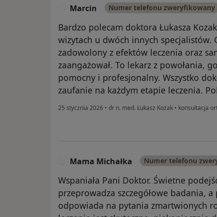
Marcin
Numer telefonu zweryfikowany
M
Bardzo polecam doktora Łukasza Kozaka
wizytach u dwóch innych specjalistów.
zadowolony z efektów leczenia oraz sam
zaangażował. To lekarz z powołania, 
pomocny i profesjonalny. Wszystko dok
zaufanie na każdym etapie leczenia. P
25 stycznia 2026
•
dr n. med. Łukasz Kozak
•
konsultacja o
Mama Michałka
Numer telefonu zwer
M
Wspaniała Pani Doktor. Świetne podejś
przeprowadza szczegółowe badania, a pr
odpowiada na pytania zmartwionych rod