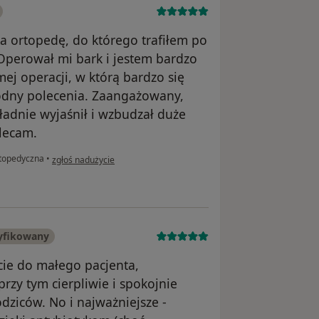
 ortopedę, do którego trafiłem po
 Operował mi bark i jestem bardzo
ej operacji, w którą bardzo się
godny polecenia. Zaangażowany,
ładnie wyjaśnił i wzbudzał duże
olecam.
w opinii użytkownika Marcin
rtopedyczna
•
zgłoś nadużycie
yfikowany
cie do małego pacjenta,
zy tym cierpliwie i spokojnie
ziców. No i najważniejsze -