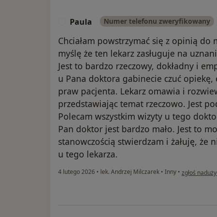
Paula
Numer telefonu zweryfikowany
P
Chciałam powstrzymać się z opinią do 
myślę że ten lekarz zasługuje na uznan
Jest to bardzo rzeczowy, dokładny i em
u Pana doktora gabinecie czuć opiekę,
praw pacjenta. Lekarz omawia i rozwie
przedstawiając temat rzeczowo. Jest po
Polecam wszystkim wizyty u tego dokto
Pan doktor jest bardzo mało. Jest to mo
stanowczością stwierdzam i żałuję, że 
u tego lekarza.
w opinii użyt
4 lutego 2026
•
lek. Andrzej Milczarek
•
Inny
•
zgłoś naduży