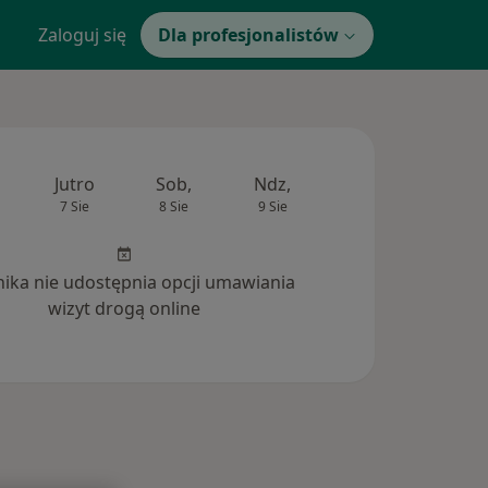
Zaloguj się
Dla profesjonalistów
Jutro
Sob,
Ndz,
Pon,
Wt,
7 Sie
8 Sie
9 Sie
10 Sie
11 Si
inika nie udostępnia opcji umawiania
wizyt drogą online