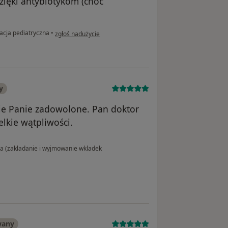
dzięki antybiotykom (choć
w opinii użytkownika Mama Michałka
acja pediatryczna
•
zgłoś nadużycie
y
e Panie zadowolone. Pan doktor
elkie wątpliwości.
 (zakladanie i wyjmowanie wkladek
wany