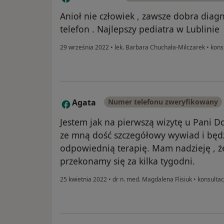
Anioł nie człowiek , zawsze dobra diagn
telefon . Najlepszy pediatra w Lublinie
29 września 2022
•
lek. Barbara Chuchała-Milczarek
•
konsu
Agata
Numer telefonu zweryfikowany
A
Jestem jak na pierwszą wizytę u Pani 
ze mną dość szczegółowy wywiad i będz
odpowiednią terapię. Mam nadzieję , ż
przekonamy się za kilka tygodni.
25 kwietnia 2022
•
dr n. med. Magdalena Flisiuk
•
konsultac