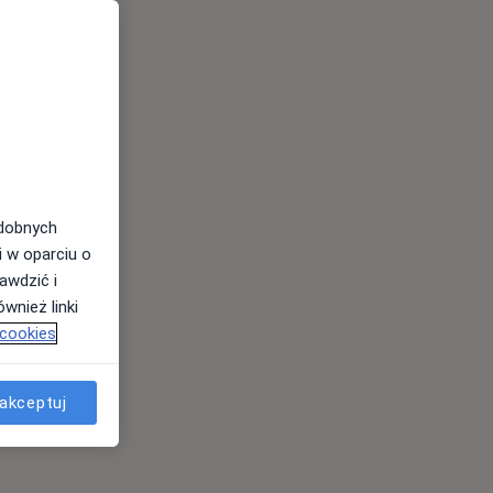
odobnych
i w oparciu o
awdzić i
wnież linki
 cookies
akceptuj