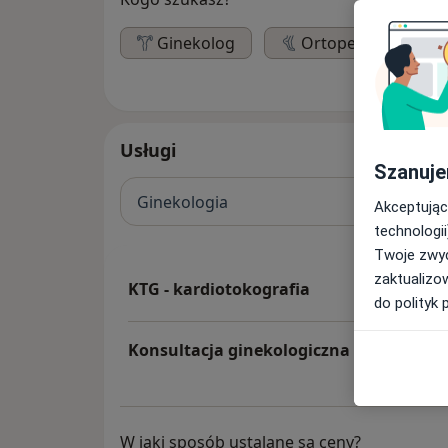
Ginekolog
Ortopeda
Usługi
Szanuje
Ginekologia
Akceptując
technologii
Twoje zwyc
zaktualizo
KTG - kardiotokografia
do polityk 
Konsultacja ginekologiczna
W jaki sposób ustalane są ceny?