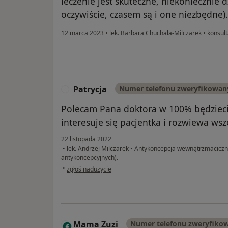
leczenie jest skuteczne, niekoniecznie 
oczywiście, czasem są i one niezbędne).
12 marca 2023
•
lek. Barbara Chuchała-Milczarek
•
konsult
Patrycja
Numer telefonu zweryfikowan
P
Polecam Pana doktora w 100% będzieci
interesuje się pacjentka i rozwiewa wsz
22 listopada 2022
•
lek. Andrzej Milczarek
•
Antykoncepcja wewnątrzmaciczna
antykoncepcyjnych).
w opinii użytkownika Patrycja
•
zgłoś nadużycie
Mama Zuzi
Numer telefonu zweryfiko
M