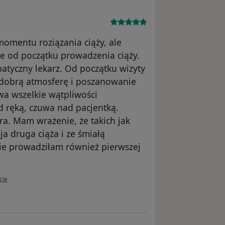
momentu roziązania ciąży, ale
ie od początku prowadzenia ciąży.
patyczny lekarz. Od początku wizyty
 dobrą atmosferę i poszanowanie
wa wszelkie wątpliwości
d ręką, czuwa nad pacjentką.
ra. Mam wrażenie, że takich jak
ja druga ciąża i ze śmiałą
nie prowadziłam również pierwszej
kownika Paula
cie