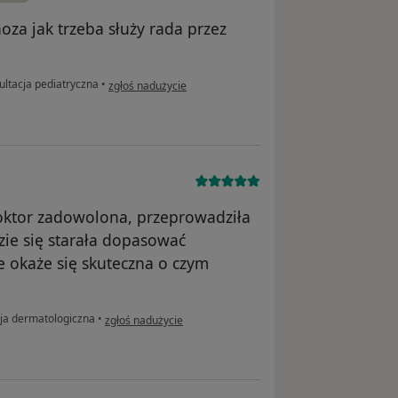
oza jak trzeba służy rada przez
w opinii użytkownika Mama Zuzi
ltacja pediatryczna
•
zgłoś nadużycie
Doktor zadowolona, przeprowadziła
ie się starała dopasować
e okaże się skuteczna o czym
w opinii użytkownika Agata
ja dermatologiczna
•
zgłoś nadużycie