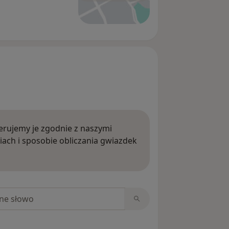
rujemy je zgodnie z naszymi
iach i sposobie obliczania gwiazdek
ięcej o opiniach
niach