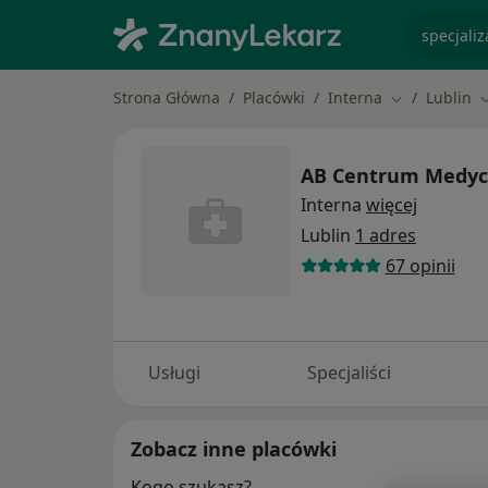
specjaliz
Strona Główna
Placówki
Interna
Lublin
Zmień miasto
Z
AB Centrum Medyc
Interna
więcej
Lublin
1 adres
67 opinii
Usługi
Specjaliści
Zobacz inne placówki
Kogo szukasz?