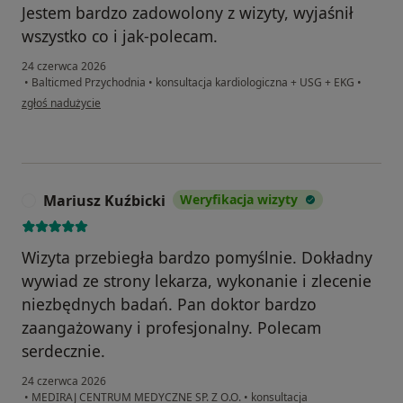
Jestem bardzo zadowolony z wizyty, wyjaśnił
wszystko co i jak-polecam.
24 czerwca 2026
•
Balticmed Przychodnia
•
konsultacja kardiologiczna + USG + EKG
•
w opinii użytkownika Andrzej
zgłoś nadużycie
Mariusz Kuźbicki
Weryfikacja wizyty
M
Wizyta przebiegła bardzo pomyślnie. Dokładny
wywiad ze strony lekarza, wykonanie i zlecenie
niezbędnych badań. Pan doktor bardzo
zaangażowany i profesjonalny. Polecam
serdecznie.
24 czerwca 2026
•
MEDIRAJ CENTRUM MEDYCZNE SP. Z O.O.
•
konsultacja