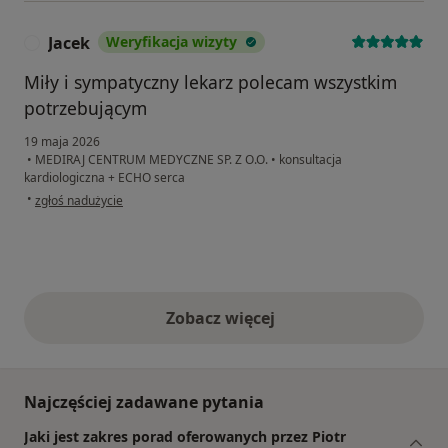
Jacek
Weryfikacja wizyty
J
Miły i sympatyczny lekarz polecam wszystkim
potrzebującym
19 maja 2026
•
MEDIRAJ CENTRUM MEDYCZNE SP. Z O.O.
•
konsultacja
kardiologiczna + ECHO serca
w opinii użytkownika Jacek
•
zgłoś nadużycie
Zobacz więcej
opinie powyżej
Najczęściej zadawane pytania
Jaki jest zakres porad oferowanych przez Piotr