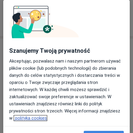
Zobacz galerię (4)
Pokaż więcej
o doświadczeniu
Usługi i ceny
Szanujemy Twoją prywatność
Konsultacja internistyczna
Akceptując, pozwalasz nam i naszym partnerom używać
Umów wizytę
Od 250 zł
Szczegóły
plików cookie (lub podobnych technologii) do zbierania
danych do celów statystycznych i dostarczania treści w
oparciu o Twoje zwyczaje przeglądania stron
Konsultacja kardiologiczna
Umów wizytę
internetowych. W każdej chwili możesz sprawdzić i
Od 220 zł
Szczegóły
zaktualizować swoje preferencje w ustawieniach. W
ustawieniach znajdziesz również linki do polityk
Konsultacja kardiologiczna + EKG
prywatności stron trzecich. Więcej informacji znajdziesz
Umów wizytę
400 zł
Szczegóły
w
polityka cookies