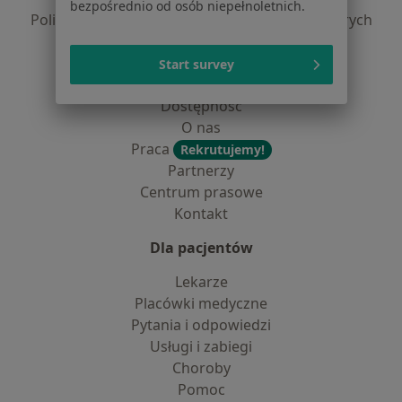
bezpośrednio od osób niepełnoletnich.
Polityka prywatności dla profesjonalistów, których
dane pozyskaliśmy samodzielnie
Polityka cookies
Start survey
Jak działają wyniki wyszukiwania
Dostępność
O nas
Praca
Rekrutujemy!
Partnerzy
Centrum prasowe
Kontakt
Dla pacjentów
Lekarze
Placówki medyczne
Pytania i odpowiedzi
Usługi i zabiegi
Choroby
Pomoc