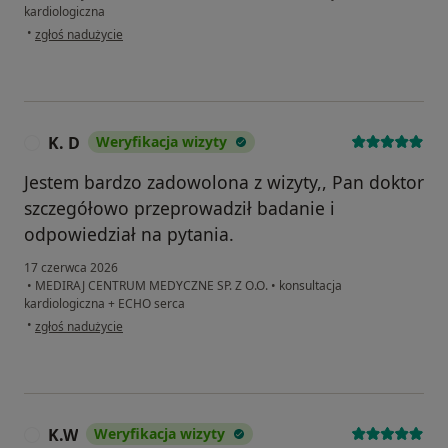
kardiologiczna
w opinii użytkownika Mariusz Kuźbicki
•
zgłoś nadużycie
K. D
Weryfikacja wizyty
K
Jestem bardzo zadowolona z wizyty,, Pan doktor
szczegółowo przeprowadził badanie i
odpowiedział na pytania.
17 czerwca 2026
•
MEDIRAJ CENTRUM MEDYCZNE SP. Z O.O.
•
konsultacja
kardiologiczna + ECHO serca
w opinii użytkownika K. D
•
zgłoś nadużycie
K.W
Weryfikacja wizyty
K