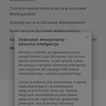
Choroba niedokrwienna serca w Gorzowie
Wielkopolskim
Choroby serca w Gorzowie Wielkopolskim
Wady serca w Gorzowie Wielkopolskim
Dobrostan emocjonalny i
Nadciśnienie tętnicze w Gorzowie Wielkopolskim
sztuczna inteligencja
Więcej (15)
Niniejsza ankieta, przygotowana przez
Więcej w kategorii: Najczęście leczone chorob
zespół Patient Care Doctoralia, ma na celu
lepsze zrozumienie, w jaki sposób ludzie
korzystają z narzędzi sztucznej inteligencji
jako wsparcia dla swojego dobrostanu
emocjonalnego i zdrowia psychicznego.
Udział w ankiecie jest anonimowy, a wyniki
Serwis
będą analizowane i prezentowane
wyłącznie w formie zbiorczej. Pytania
Regulamin
dotyczące nastolatków są skierowane
wyłącznie do rodziców lub opiekunów
Polityka prywatności pacjentów
prawnych. Nie zbieramy informacji
Polityka prywatności profesjonalistów