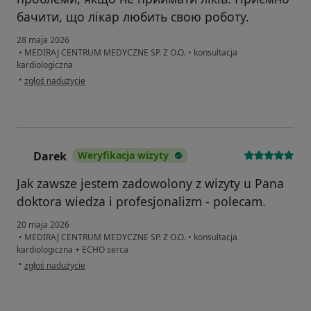
бачити, що лікар любить свою роботу.
28 maja 2026
•
MEDIRAJ CENTRUM MEDYCZNE SP. Z O.O.
•
konsultacja
kardiologiczna
w opinii użytkownika Оксана Сологуб
•
zgłoś nadużycie
Darek
Weryfikacja wizyty
D
Jak zawsze jestem zadowolony z wizyty u Pana
doktora wiedza i profesjonalizm - polecam.
20 maja 2026
•
MEDIRAJ CENTRUM MEDYCZNE SP. Z O.O.
•
konsultacja
kardiologiczna + ECHO serca
w opinii użytkownika Darek
•
zgłoś nadużycie