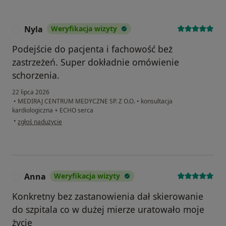
Nyla
Weryfikacja wizyty
N
Podejście do pacjenta i fachowość beż
zastrzeżeń. Super dokładnie omówienie
schorzenia.
22 lipca 2026
•
MEDIRAJ CENTRUM MEDYCZNE SP. Z O.O.
•
konsultacja
kardiologiczna + ECHO serca
w opinii użytkownika Nyla
•
zgłoś nadużycie
Anna
Weryfikacja wizyty
A
Konkretny bez zastanowienia dał skierowanie
do szpitala co w dużej mierze uratowało moje
życie