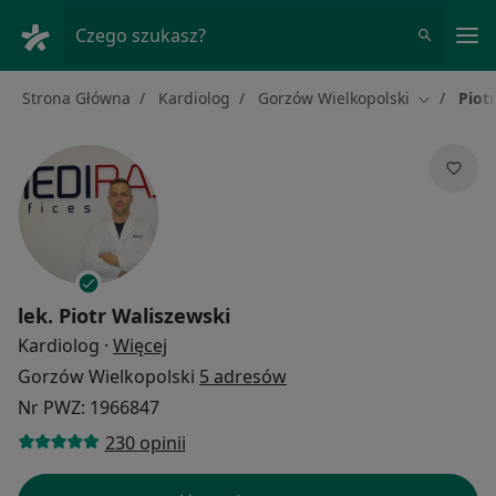
Me
Czego szukasz?
Strona Główna
Kardiolog
Gorzów Wielkopolski
Piot
Zmień mia
lek.
Piotr Waliszewski
O specjalizacjach
Kardiolog
·
Więcej
Gorzów Wielkopolski
5 adresów
Nr PWZ: 1966847
230 opinii