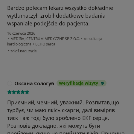
Bardzo polecam lekarz wszystko dokładnie
wytłumaczył, zrobił dodatkowe badania
wspaniałe podejście do pacjenta.
16 czerwca 2026
•
MEDIRAJ CENTRUM MEDYCZNE SP. Z O.O.
•
konsultacja
kardiologiczna + ECHO serca
w opinii użytkownika K.W
•
zgłoś nadużycie
Оксана Сологуб
Weryfikacja wizyty
О
Приємний, чемний, уважний. Розпитав,що
турбує, чи маю якісь скарги, далі виміряв
тиск і аж тоді було зроблено ЕКГ серця.
Розповів докладно, які можуть бути
проблеми, якщо не приймати ліків. Приємно