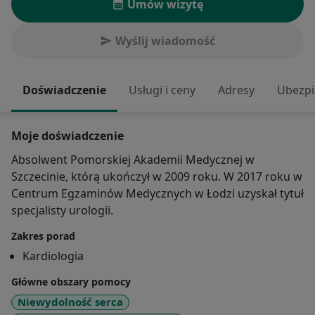
Umów wizytę
Wyślij wiadomość
Doświadczenie
Usługi i ceny
Adresy
Ubezpi
Moje doświadczenie
Absolwent Pomorskiej Akademii Medycznej w
Szczecinie, którą ukończył w 2009 roku. W 2017 roku w
Centrum Egzaminów Medycznych w Łodzi uzyskał tytuł
specjalisty urologii.
Zakres porad
Kardiologia
Główne obszary pomocy
Niewydolność serca