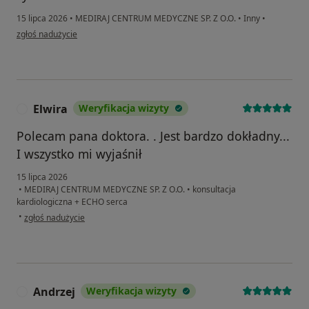
15 lipca 2026
•
MEDIRAJ CENTRUM MEDYCZNE SP. Z O.O.
•
Inny
•
w opinii użytkownika Anna
zgłoś nadużycie
Elwira
Weryfikacja wizyty
E
Polecam pana doktora. . Jest bardzo dokładny...
I wszystko mi wyjaśnił
15 lipca 2026
•
MEDIRAJ CENTRUM MEDYCZNE SP. Z O.O.
•
konsultacja
kardiologiczna + ECHO serca
w opinii użytkownika Elwira
•
zgłoś nadużycie
Andrzej
Weryfikacja wizyty
A