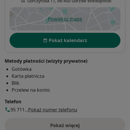
ul. Górczyńska 17,
66-400
Gorzów Wielkopolski
Powiększ mapę
otwiera się w nowej karcie
Dostępność
Pokaż kalendarz
Metody płatności (wizyty prywatne)
Gotówka
Karta płatnicza
Blik
Przelew na konto
Telefon
95 711...
Pokaż numer telefonu
Pokaż więcej
o adresie