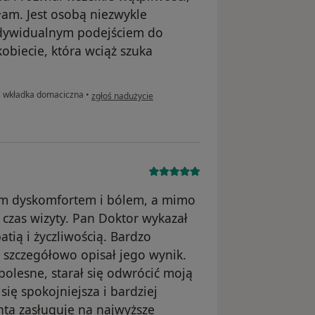
łam. Jest osobą niezwykle
ndywidualnym podejściem do
obiecie, która wciąż szuka
w opinii użytkownika Julia
•
wkładka domaciczna
•
zgłoś nadużycie
żym dyskomfortem i bólem, a mimo
 czas wizyty. Pan Doktor wykazał
ią i życzliwością. Bardzo
 szczegółowo opisał jego wynik.
bolesne, starał się odwrócić moją
ę spokojniejsza i bardziej
nta zasługuje na najwyższe