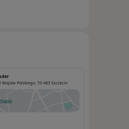
nder
l Wojska Polskiego,
70-483
Szczecin
 mapę
wiera się w nowej karcie