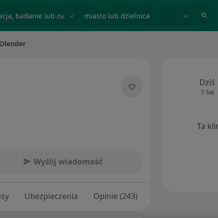
acja, badanie lub nazwisko
miasto lub dzielnica
 Olender
sto
Dziś
7 Sie
jalizacjach
Ta kl
Wyślij wiadomość
esy
Ubezpieczenia
Opinie (243)