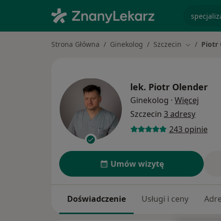
specjaliz
Strona Główna
Ginekolog
Szczecin
Piotr
Zmień mia
lek.
Piotr Olender
O spec
Ginekolog
·
Więcej
Szczecin
3 adresy
243 opinie
Umów wizytę
Doświadczenie
Usługi i ceny
Adr