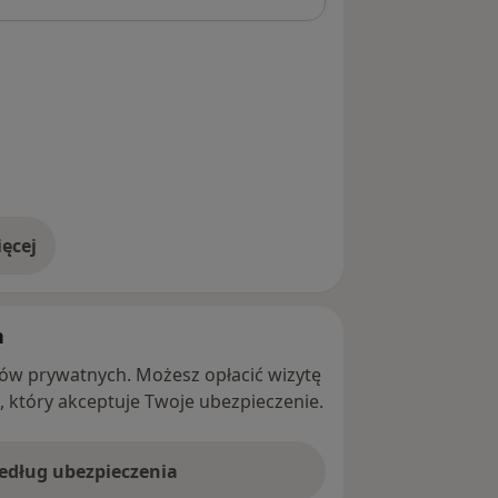
ęcej
adresie
h
ntów prywatnych. Możesz opłacić wizytę
ę, który akceptuje Twoje ubezpieczenie.
według ubezpieczenia