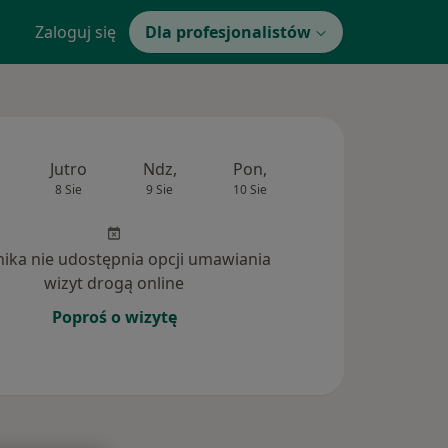
Zaloguj się
Dla profesjonalistów
Jutro
Ndz,
Pon,
Wt,
Śr,
8 Sie
9 Sie
10 Sie
11 Sie
12 Si
inika nie udostępnia opcji umawiania
wizyt drogą online
Poproś o wizytę