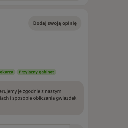
Dodaj swoją opinię
ekarza
Przyjazny gabinet
rujemy je zgodnie z naszymi
iach i sposobie obliczania gwiazdek
ięcej o opiniach
niach