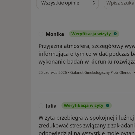
Monika
Weryfikacja wizyty
M
Przyjazna atmosfera, szczegółowy wy
informująca o tym co widać podczas ba
wykonanie badań w kierunku rozwiązan
25 czerwca 2026
•
Gabinet Ginekologiczny Piotr Olender
Julia
Weryfikacja wizyty
J
Wizyta przebiegła w spokojnej i luźne
zredukować stres związany z zakładan
odpowiedział na wszystkie moje pytani