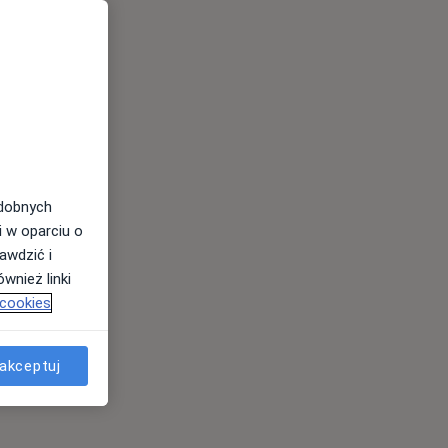
odobnych
i w oparciu o
awdzić i
wnież linki
 cookies
akceptuj