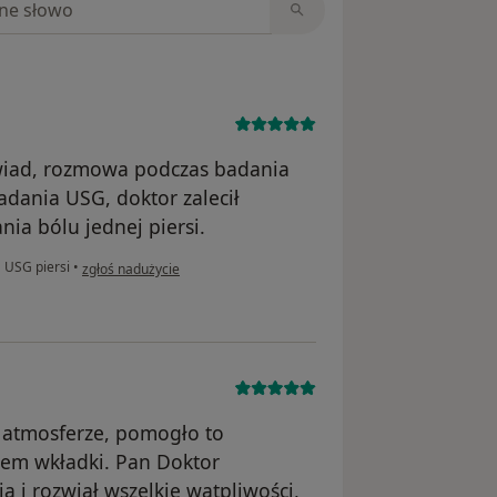
wiad, rozmowa podczas badania
dania USG, doktor zalecił
ia bólu jednej piersi.
w opinii użytkownika Monika
•
USG piersi
•
zgłoś nadużycie
j atmosferze, pomogło to
iem wkładki. Pan Doktor
a i rozwiał wszelkie wątpliwości,