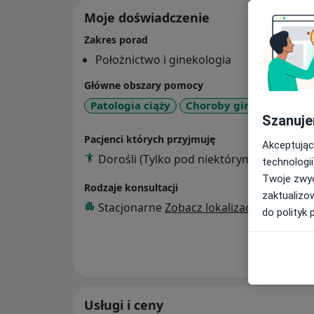
Moje doświadczenie
Zakres porad
Położnictwo i ginekologia
Główne obszary pomocy
Patologia ciąży
Choroby ginekologiczne
Szanuje
Pacjenci których przyjmuję
Akceptując
Dorośli (Tylko pod niektórymi adresami)
technologii
Twoje zwyc
Rodzaje konsultacji
zaktualizo
Stacjonarne
Zobacz lokalizacje (3)
do polityk 
Pokaż wi
o 
Usługi i ceny