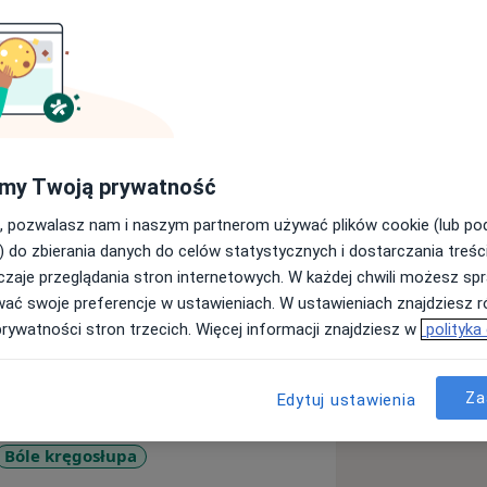
przy Śląskim Uniwersytecie
du ale również z zamiłowania. Dzięki
a specjalizujące w fizjoterapii
 leczenia oraz najszybszy możliwy
bólu.
my Twoją prywatność
, pozwalasz nam i naszym partnerom używać plików cookie (lub p
szę o kontakt z nr telefonu
) do zbierania danych do celów statystycznych i dostarczania treśc
zaje przeglądania stron internetowych. W każdej chwili możesz spr
wać swoje preferencje w ustawieniach. W ustawieniach znajdziesz ró
prywatności stron trzecich. Więcej informacji znajdziesz w
polityka
Za
Edytuj ustawienia
Bóle kręgosłupa
eases