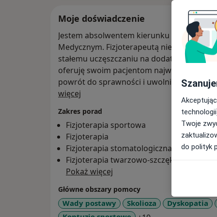
Moje doświadczenie
Jestem absolwentem kierunku fizjoterapia 
Medycznym. Fizjoterapeutą nie tylko z zawo
stałemu uczęszczaniu na dodatkowe szkoleni
oferuję swoim pacjentom najwyższy poziom
powrót do sprawności i uwolnienia się od 
Szanuje
O mnie
więcej
Akceptując
W celu wpisania się na listę rezerwową pro
Zakres porad
technologii
Twoje zwyc
Fizjoterapia sportowa
zaktualizo
Fizjoterapia
do polityk 
Fizjoterapia stomatologiczna
Fizjoterapia twarzowo-szczękowa
Pokaż więcej
Główne obszary pomocy
Wady postawy
Skolioza
Dyskopatia
a11y_sr_more_dis
Kontuzje sportowe