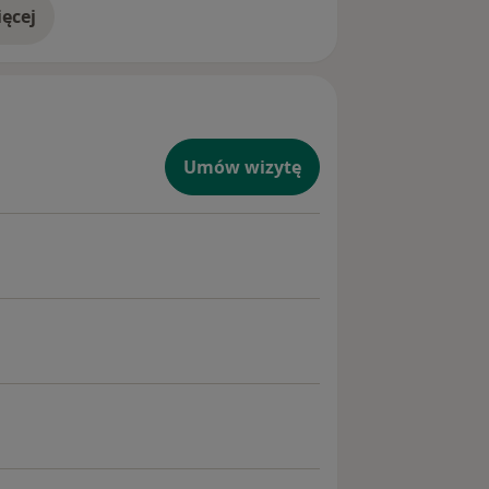
ęcej
doświadczeniu
Umów wizytę