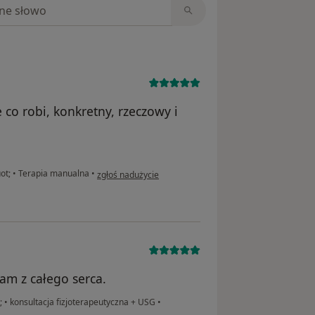
niach
 co robi, konkretny, rzeczowy i
w opinii użytkownika BZ
uot;
•
Terapia manualna
•
zgłoś nadużycie
am z całego serca.
t;
•
konsultacja fizjoterapeutyczna + USG
•