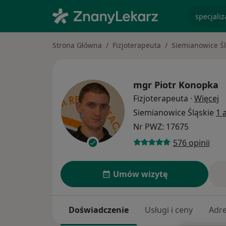
specjaliz
Strona Główna
Fizjoterapeuta
Siemianowice Śl
mgr
Piotr Konopka
O
Fizjoterapeuta
·
Więcej
Siemianowice Śląskie
1 
Nr PWZ: 17675
576 opinii
Umów wizytę
Doświadczenie
Usługi i ceny
Adr