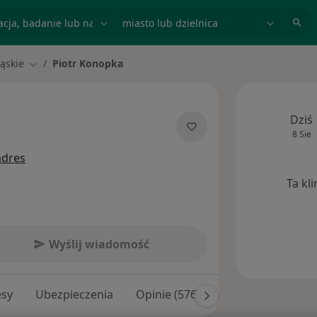
acja, badanie lub nazwisko
miasto lub dzielnica
ąskie
Piotr Konopka
Zmień miasto
Dziś
8 Sie
 specjalizacjach
adres
Ta kl
Wyślij wiadomość
esy
Ubezpieczenia
Opinie (576)
Odpowiedzi na py