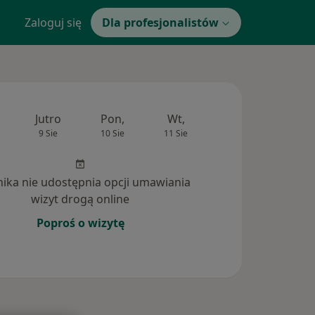
Zaloguj się
Dla profesjonalistów
Jutro
Pon,
Wt,
Śr,
Czw
9 Sie
10 Sie
11 Sie
12 Sie
13 Si
inika nie udostępnia opcji umawiania
wizyt drogą online
Poproś o wizytę
tania (19)