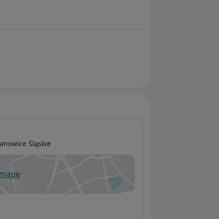
anowice Śląskie
 mapę
wiera się w nowej karcie