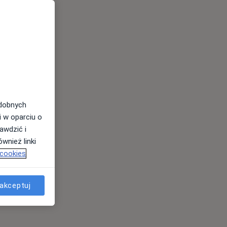
odobnych
i w oparciu o
awdzić i
wnież linki
 cookies
akceptuj