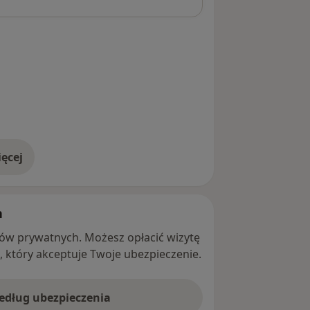
ęcej
adresie
h
ntów prywatnych. Możesz opłacić wizytę
ę, który akceptuje Twoje ubezpieczenie.
według ubezpieczenia