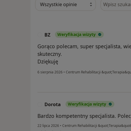
Szukaj w opi
BZ
Weryfikacja wizyty
B
Gorąco polecam, super specjalista, wie
skuteczny.
Dziękuję
6 sierpnia 2026
•
Centrum Rehabilitacji &quot;Terapia&q
Dorota
Weryfikacja wizyty
D
Bardzo kompetentny specjalista. Polec
22 lipca 2026
•
Centrum Rehabilitacji &quot;Terapia&quo
w opinii użytkownika Dorota