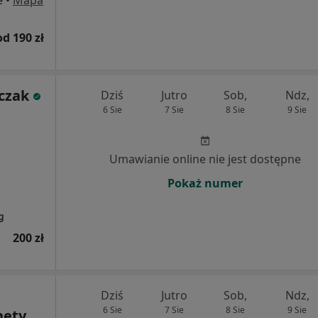
e
•
Mapa
od 190 zł
czak
Dziś
Jutro
Sob,
Ndz,
6 Sie
7 Sie
8 Sie
9 Sie
Umawianie online nie jest dostępne
Pokaż numer
g
200 zł
Dziś
Jutro
Sob,
Ndz,
6 Sie
7 Sie
8 Sie
9 Sie
nety