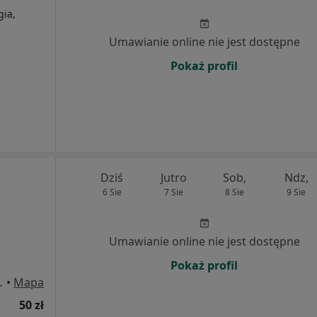
gia,
Umawianie online nie jest dostępne
Pokaż profil
Dziś
Jutro
Sob,
Ndz,
6 Sie
7 Sie
8 Sie
9 Sie
Umawianie online nie jest dostępne
Pokaż profil
138, Katowice
•
Mapa
50 zł