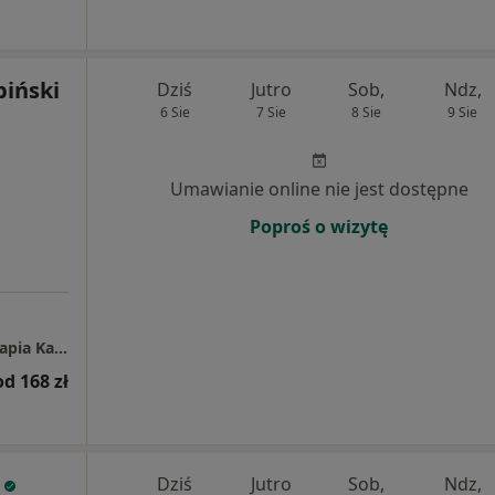
biński
Dziś
Jutro
Sob,
Ndz,
6 Sie
7 Sie
8 Sie
9 Sie
Umawianie online nie jest dostępne
Poproś o wizytę
Centrum Medyczne Grupa LUX MED Fizjoterapia Katowice - Karłowicza 11
od 168 zł
Dziś
Jutro
Sob,
Ndz,