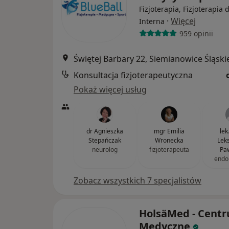
Fizjoterapia, Fizjoterapia 
·
Więcej
Interna
959 opinii
Świętej Barbary 22, Siemianowice Śląski
Konsultacja fizjoterapeutyczna
Pokaż więcej usług
dr Agnieszka
mgr Emilia
lek
Stepańczak
Wronecka
Lek
neurolog
fizjoterapeuta
Paw
endo
Zobacz wszystkich 7 specjalistów
HolsäMed - Cent
Medyczne