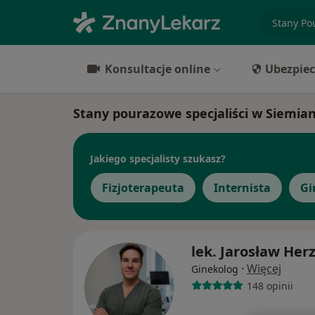
specjaliz
Konsultacje online
Ubezpiec
Stany pourazowe specjaliści w Siemia
Jakiego specjalisty szukasz?
Fizjoterapeuta
Internista
Gi
lek. Jarosław Her
·
Więcej
Ginekolog
148 opinii