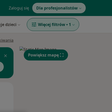
Zaloguj się
Dla profesjonalistów
je dzieci
Więcej filtrów
•
1
ukiwania
Powiększ mapę
Pon,
Wt,
Śr,
10 Sie
11 Sie
12 Sie