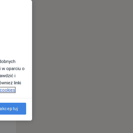
odobnych
Pon,
Wt,
Śr,
i w oparciu o
10 Sie
11 Sie
12 Sie
awdzić i
wnież linki
 cookies
akceptuj