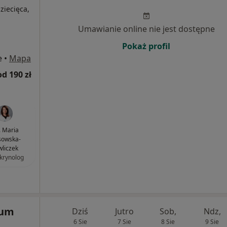
dziecięca,
Umawianie online nie jest dostępne
Pokaż profil
e
•
Mapa
od 190 zł
. Maria
sowska-
liczek
krynolog
rum
Dziś
Jutro
Sob,
Ndz,
6 Sie
7 Sie
8 Sie
9 Sie