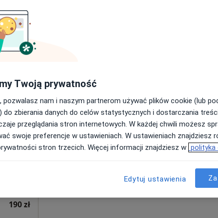
Poproś o wizytę
138, Katowice
•
Mapa
250 zł
my Twoją prywatność
, pozwalasz nam i naszym partnerom używać plików cookie (lub p
Dziś
Jutro
Sob,
Ndz,
) do zbierania danych do celów statystycznych i dostarczania treśc
6 Sie
7 Sie
8 Sie
9 Sie
a
zaje przeglądania stron internetowych. W każdej chwili możesz spr
·
olog)
wać swoje preferencje w ustawieniach. W ustawieniach znajdziesz ró
prywatności stron trzecich. Więcej informacji znajdziesz w
polityka
Umawianie online nie jest dostępne
Poproś o wizytę
Za
Edytuj ustawienia
190 zł