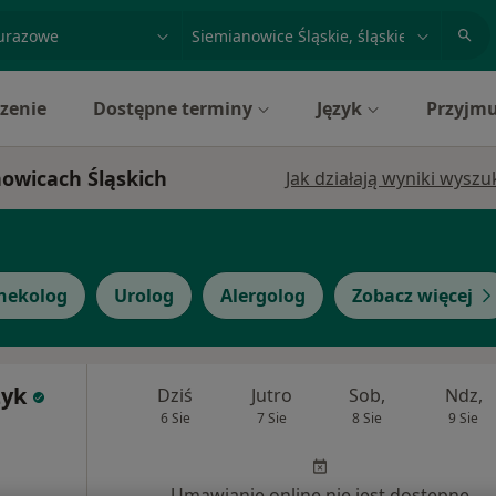
acja, badanie lub nazwisko
miasto lub dzielnica
zenie
Dostępne terminy
Język
Przyjmu
nowicach Śląskich
Jak działają wyniki wysz
nekolog
Urolog
Alergolog
Zobacz więcej
zyk
Dziś
Jutro
Sob,
Ndz,
6 Sie
7 Sie
8 Sie
9 Sie
Umawianie online nie jest dostępne