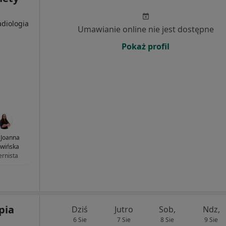
adiologia
Umawianie online nie jest dostępne
Pokaż profil
. Joanna
wińska
ernista
pia
Dziś
Jutro
Sob,
Ndz,
6 Sie
7 Sie
8 Sie
9 Sie