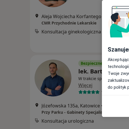
Aleja Wojciecha Korfantego 
CMR Przychodnie Lekarskie
Konsultacja ginekologiczna
Szanuje
Akceptując
Bezpieczne płatności
technologii
lek. Bartosz Bujał
Twoje zwyc
W trakcie specjalizacji (Ur
zaktualizo
Więcej
do polityk 
19 opinii
Józefowska 135a, Katowice
•
Mapa
Przy Parku - Gabinety Specjalistyczne
Konsultacja urologiczna