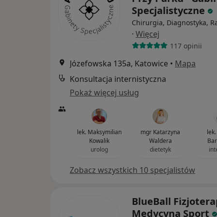
Specjalistyczne
Chirurgia, Diagnostyka, R
·
Więcej
117 opinii
Józefowska 135a, Katowice
•
Mapa
Konsultacja internistyczna
Pokaż więcej usług
lek. Maksymilian
mgr Katarzyna
lek
Kowalik
Waldera
Bar
urolog
dietetyk
int
Zobacz wszystkich 10 specjalistów
BlueBall Fizjotera
Medycyna Sport