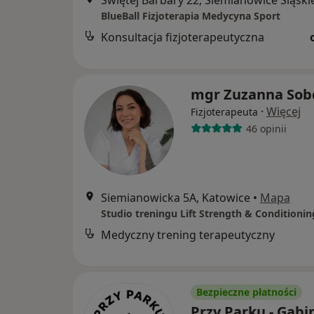
Świętej Barbary 22, Siemianowice Śląski
BlueBall Fizjoterapia Medycyna Sport
Konsultacja fizjoterapeutyczna
mgr Zuzanna Sob
·
Więcej
Fizjoterapeuta
46 opinii
Siemianowicka 5A, Katowice
•
Mapa
Studio treningu Lift Strength & Conditionin
Medyczny trening terapeutyczny
Bezpieczne płatności
Przy Parku - Gabi