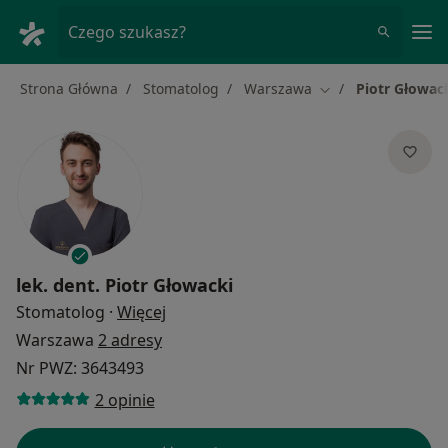
Me
Czego szukasz?
Strona Główna
Stomatolog
Warszawa
Piotr Głowac
Zmień miasto
lek. dent.
Piotr Głowacki
O specjalizacjach
Stomatolog
·
Więcej
Warszawa
2 adresy
Nr PWZ: 3643493
2 opinie