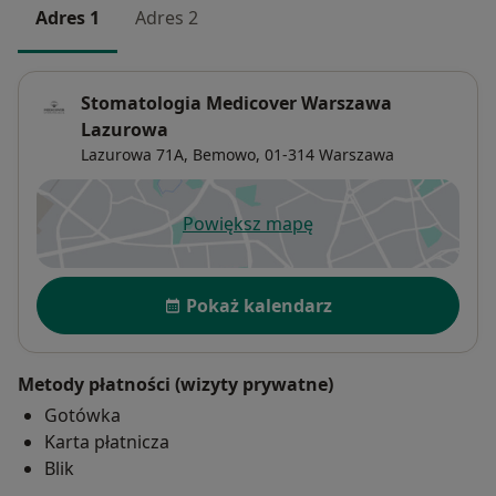
Adres 1
Adres 2
Stomatologia Medicover Warszawa
Lazurowa
Lazurowa 71A,
Bemowo
, 01-314
Warszawa
Powiększ mapę
otwiera się w nowej karcie
Dostępność
Pokaż kalendarz
Metody płatności (wizyty prywatne)
Gotówka
Karta płatnicza
Blik