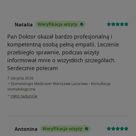
Natalia
Weryfikacja wizyty
N
Pan Doktor okazał bardzo profesjonalną i
kompetentną osobą pełną empatii. Leczenie
przebiegło sprawnie, podczas wizyty
informował mnie o wszystkich szczegółach.
Serdecznie polecam
7 sierpnia 2026
•
Stomatologia Medicover Warszawa Lazurowa
•
Konsultacja
stomatologiczna
w opinii użytkownika Natalia
•
zgłoś nadużycie
Antonina
Weryfikacja wizyty
A