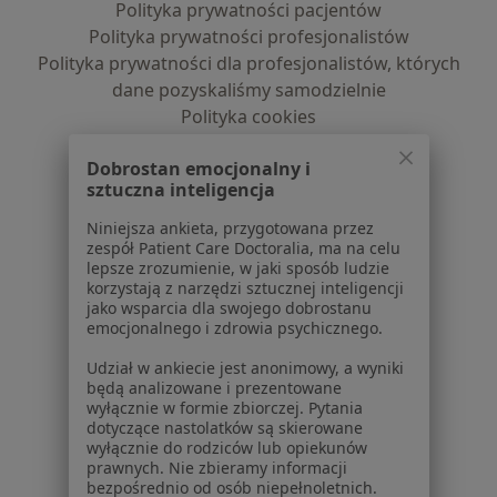
Polityka prywatności pacjentów
Polityka prywatności profesjonalistów
Polityka prywatności dla profesjonalistów, których
dane pozyskaliśmy samodzielnie
Polityka cookies
Jak działają wyniki wyszukiwania
Dobrostan emocjonalny i
Dostępność
sztuczna inteligencja
O nas
Praca
Rekrutujemy!
Niniejsza ankieta, przygotowana przez
zespół Patient Care Doctoralia, ma na celu
Partnerzy
lepsze zrozumienie, w jaki sposób ludzie
Centrum prasowe
korzystają z narzędzi sztucznej inteligencji
Kontakt
jako wsparcia dla swojego dobrostanu
emocjonalnego i zdrowia psychicznego.
Dla pacjentów
Udział w ankiecie jest anonimowy, a wyniki
Lekarze
będą analizowane i prezentowane
wyłącznie w formie zbiorczej. Pytania
Placówki medyczne
dotyczące nastolatków są skierowane
Pytania i odpowiedzi
wyłącznie do rodziców lub opiekunów
Usługi i zabiegi
prawnych. Nie zbieramy informacji
bezpośrednio od osób niepełnoletnich.
Choroby