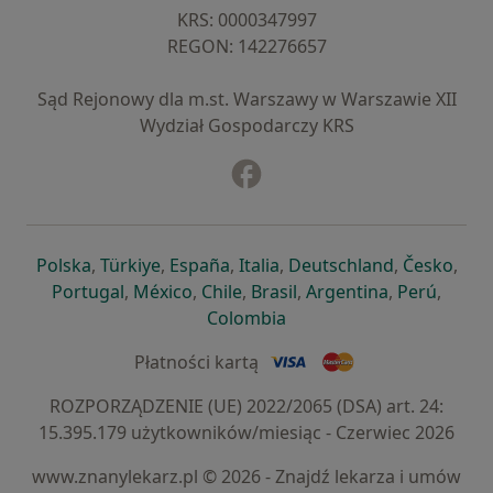
KRS: ⁠0000347997
REGON: ⁠142276657
Sąd Rejonowy dla m.st. Warszawy w Warszawie XII
Wydział Gospodarczy KRS
Facebook
otwiera się w nowej karcie
otwiera się w nowej karcie
otwiera się w nowej karcie
otwiera się w nowej karcie
otwiera się w nowej karci
otwiera się
otwi
Polska
,
Türkiye
,
España
,
Italia
,
Deutschland
,
Česko
,
otwiera się w nowej karcie
otwiera się w nowej karcie
otwiera się w nowej karcie
otwiera się w nowej kar
otwiera się 
otwier
Portugal
,
México
,
Chile
,
Brasil
,
Argentina
,
Perú
,
otwiera się w nowej karc
Colombia
Płatności kartą
ROZPORZĄDZENIE (UE) 2022/2065 (DSA) art. 24:
15.395.179 użytkowników/miesiąc - Czerwiec 2026
www.znanylekarz.pl © 2026 - Znajdź lekarza i umów