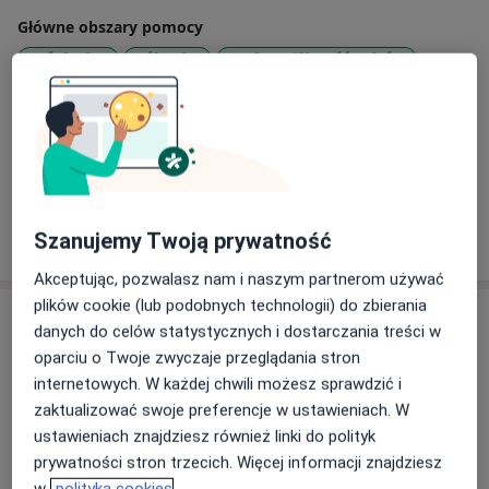
Główne obszary pomocy
Próchnica
Ból zęba
Nadwrażliwość zębów
Choroby dziąseł
Rodzaje konsultacji
Stacjonarne
Zobacz lokalizacje (2)
Pokaż więcej
Szanujemy Twoją prywatność
o doświadczeniu
Akceptując, pozwalasz nam i naszym partnerom używać
plików cookie (lub podobnych technologii) do zbierania
Usługi i ceny
danych do celów statystycznych i dostarczania treści w
oparciu o Twoje zwyczaje przeglądania stron
Konsultacja stomatologiczna
Umów wizytę
internetowych. W każdej chwili możesz sprawdzić i
Od 150 zł
Szczegóły
zaktualizować swoje preferencje w ustawieniach. W
ustawieniach znajdziesz również linki do polityk
Konsultacja periodontologiczna
prywatności stron trzecich. Więcej informacji znajdziesz
Umów wizytę
Szczegóły
w
polityka cookies