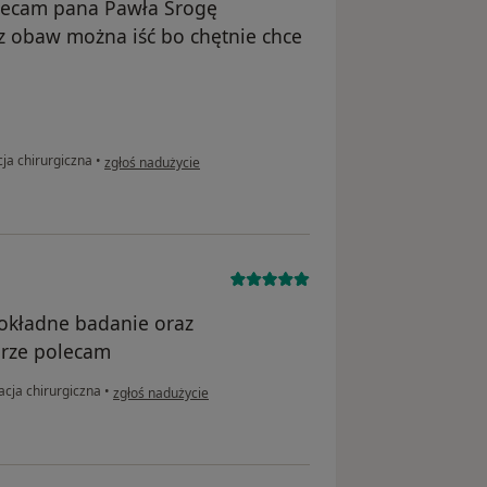
lecam pana Pawła Srogę
z obaw można iść bo chętnie chce
w opinii użytkownika Maria Steinert
ja chirurgiczna
•
zgłoś nadużycie
okładne badanie oraz
erze polecam
w opinii użytkownika Adam
acja chirurgiczna
•
zgłoś nadużycie