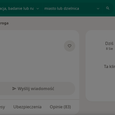
acja, badanie lub nazwisko
miasto lub dzielnica
Sroga
o
Dziś
8 Sie
lizacjach
Ta kl
Wyślij wiadomość
esy
Ubezpieczenia
Opinie (83)