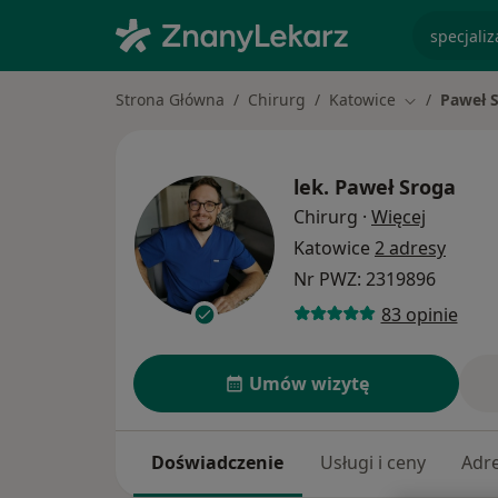
specjaliz
Strona Główna
Chirurg
Katowice
Paweł 
Zmień miast
lek.
Paweł Sroga
O specja
Chirurg
·
Więcej
Katowice
2 adresy
Nr PWZ: 2319896
83 opinie
Umów wizytę
Doświadczenie
Usługi i ceny
Adr