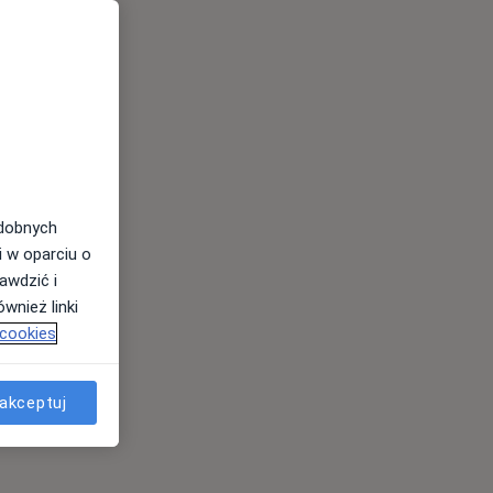
odobnych
i w oparciu o
awdzić i
wnież linki
 cookies
s
akceptuj