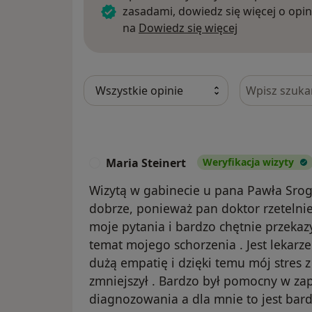
zasadami, dowiedz się więcej o opin
Dowiedz się w
na
Dowiedz się więcej
Szukaj w opi
Maria Steinert
Weryfikacja wizyty
M
Wizytą w gabinecie u pana Pawła Srog
dobrze, ponieważ pan doktor rzetelni
moje pytania i bardzo chętnie przeka
temat mojego schorzenia . Jest lekar
dużą empatię i dzięki temu mój stres
zmniejszył . Bardzo był pomocny w za
diagnozowania a dla mnie to jest bar