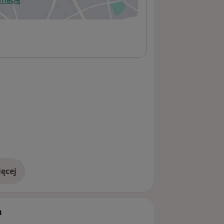
wiera się w nowej karcie
ęcej
adresie
h