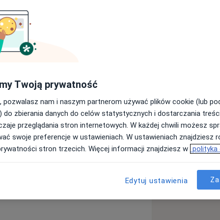
 oraz w trakcie specjalizacji z
ę jako starszy asystent w Klinice i
o w Uniwersyteckim Centrum
 dr hab. n. med. Sławomira Mrowca,
horobowych układu pokarmowego.
my Twoją prywatność
rurgii ogólnej.
, pozwalasz nam i naszym partnerom używać plików cookie (lub p
irurgii onkologicznej.
) do zbierania danych do celów statystycznych i dostarczania treśc
raniach chirurgicznych, gdzie
zaje przeglądania stron internetowych. W każdej chwili możesz spr
cjalizacji.
wać swoje preferencje w ustawieniach. W ustawieniach znajdziesz ró
prywatności stron trzecich. Więcej informacji znajdziesz w
polityka
icy
a11y_sr_more_disease
twory przewodu pokarmowego
+15
Za
Edytuj ustawienia