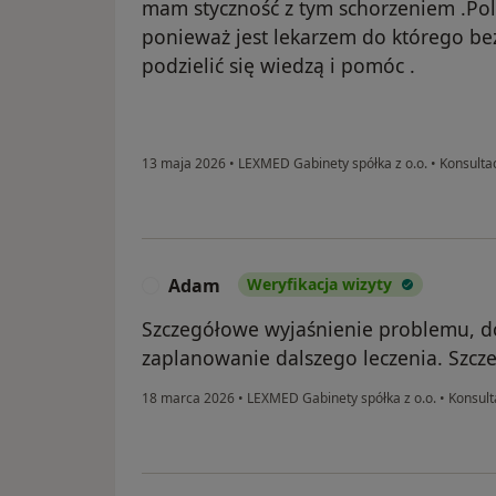
mam styczność z tym schorzeniem .Po
ponieważ jest lekarzem do którego be
podzielić się wiedzą i pomóc .
13 maja 2026
•
LEXMED Gabinety spółka z o.o.
•
Konsultac
Adam
Weryfikacja wizyty
A
Szczegółowe wyjaśnienie problemu, d
zaplanowanie dalszego leczenia. Szcz
18 marca 2026
•
LEXMED Gabinety spółka z o.o.
•
Konsult