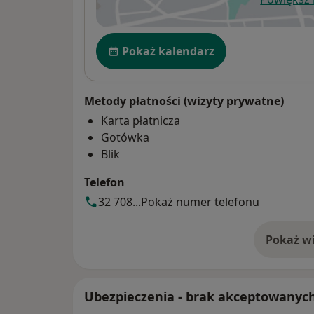
ot
Dostępność
Pokaż kalendarz
Metody płatności (wizyty prywatne)
Karta płatnicza
Gotówka
Blik
Telefon
32 708...
Pokaż numer telefonu
Pokaż wi
o 
Ubezpieczenia - brak akceptowanyc