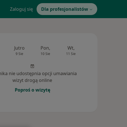
Zaloguj się
Dla profesjonalistów
Jutro
Pon,
Wt,
Śr,
Czw
9 Sie
10 Sie
11 Sie
12 Sie
13 Si
inika nie udostępnia opcji umawiania
wizyt drogą online
Poproś o wizytę