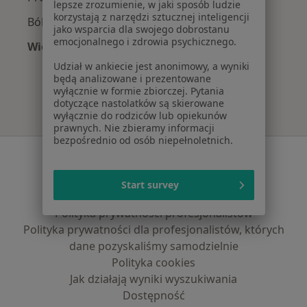
lepsze zrozumienie, w jaki sposób ludzie
korzystają z narzędzi sztucznej inteligencji
Ból zęba w Krakowie
jako wsparcia dla swojego dobrostanu
emocjonalnego i zdrowia psychicznego.
Więcej (15)
Więcej w kategorii: Najczęście leczone chorob
Udział w ankiecie jest anonimowy, a wyniki
będą analizowane i prezentowane
wyłącznie w formie zbiorczej. Pytania
dotyczące nastolatków są skierowane
wyłącznie do rodziców lub opiekunów
prawnych. Nie zbieramy informacji
bezpośrednio od osób niepełnoletnich.
Serwis
Regulamin
Start survey
Polityka prywatności pacjentów
Polityka prywatności profesjonalistów
Polityka prywatności dla profesjonalistów, których
dane pozyskaliśmy samodzielnie
Polityka cookies
Jak działają wyniki wyszukiwania
Dostępność