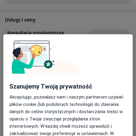
Ortodontycznego oraz certyfikowanym lekarzem
Invisalign.
Usługi i ceny
Konsultacja ortodontyczna
Umów wizytę
259 zł
Szczegóły
Konsultacja Invisalign
Umów wizytę
99 zł
Szczegóły
Kontrola aparatu zdejmowanego
Szanujemy Twoją prywatność
Szczegóły
Akceptując, pozwalasz nam i naszym partnerom używać
plików cookie (lub podobnych technologii) do zbierania
Pobranie wycisków do aparatu
danych do celów statystycznych i dostarczania treści w
Szczegóły
oparciu o Twoje zwyczaje przeglądania stron
internetowych. W każdej chwili możesz sprawdzić i
Ortodoncja
zaktualizować swoje preferencje w ustawieniach. W