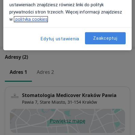
Szczegóły
ustawieniach znajdziesz również linki do polityk
prywatności stron trzecich. Więcej informacji znajdziesz
+ 15 usług
w
polityka cookies
W jaki sposób ustalane są ceny?
Zaakceptuj
Edytuj ustawienia
Adresy (2)
Adres 1
Adres 2
Stomatologia Medicover Kraków Pawia
Pawia 7,
Stare Miasto
, 31-154
Kraków
Powiększ mapę
otwiera się w nowej karcie