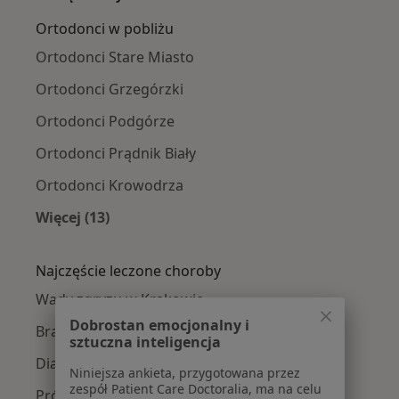
Ortodonci w pobliżu
Ortodonci Stare Miasto
Ortodonci Grzegórzki
Ortodonci Podgórze
Ortodonci Prądnik Biały
Ortodonci Krowodrza
Więcej (13)
Więcej w kategorii: Ortodonci w pobliżu
Najczęście leczone choroby
Wady zgryzu w Krakowie
Dobrostan emocjonalny i
Braki zębowe w Krakowie
sztuczna inteligencja
Diastema w Krakowie
Niniejsza ankieta, przygotowana przez
zespół Patient Care Doctoralia, ma na celu
Próchnica w Krakowie