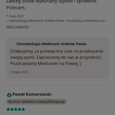
Zabieg został wykonany szybko i sprawnie.
Polecam.
7 maja 2025
•
Stomatologia Medicover Kraków Pawia
•
konsultacja ortodontyczna
•
w opinii użytkownika Victoria
zgłoś nadużycie
Stomatologia Medicover Kraków Pawia
Dziękujemy, za poświęcony czas na przekazanie
swojej opinii. Zapraszamy do nas w przyszłości.
Pozdrawiamy Medicover na Pawiej :)
7 maja 2025
Paweł Komorowski
P
Numer telefonu zweryfikowany