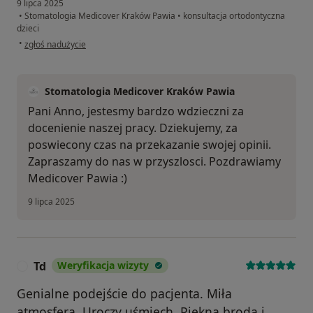
9 lipca 2025
•
Stomatologia Medicover Kraków Pawia
•
konsultacja ortodontyczna
dzieci
w opinii użytkownika Anna
•
zgłoś nadużycie
Stomatologia Medicover Kraków Pawia
Pani Anno, jestesmy bardzo wdzieczni za
docenienie naszej pracy. Dziekujemy, za
poswiecony czas na przekazanie swojej opinii.
Zapraszamy do nas w przyszlosci. Pozdrawiamy
Medicover Pawia :)
9 lipca 2025
Td
Weryfikacja wizyty
T
Genialne podejście do pacjenta. Miła
atmosfera. Uroczy uśmiech. Piękna broda i