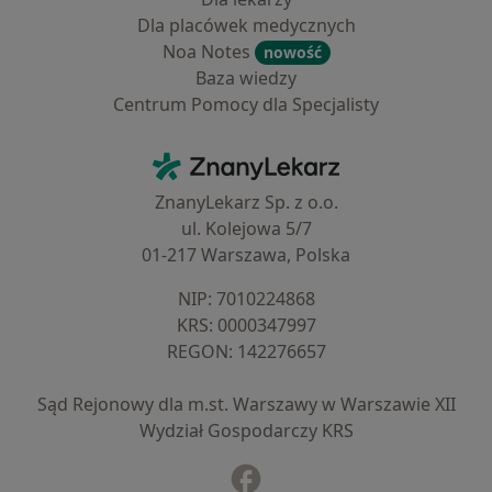
Dla placówek medycznych
Noa Notes
nowość
Baza wiedzy
Centrum Pomocy dla Specjalisty
Kontakt
ZnanyLekarz - Strona główna
ZnanyLekarz Sp. z o.o.
ul. Kolejowa 5/7
01-217 Warszawa, Polska
NIP: ⁠7010224868
KRS: ⁠0000347997
REGON: ⁠142276657
Sąd Rejonowy dla m.st. Warszawy w Warszawie XII
Wydział Gospodarczy KRS
Facebook
otwiera się w nowej karcie