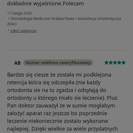
dokładnie wyjaśnione.Polecam
11 lutego 2026
•
Stomatologia Medicover Kraków Pawia
•
konsultacja ortodontyczna
dzieci
w opinii użytkownika Justyna
•
zgłoś nadużycie
AB
Numer telefonu zweryfikowany
A
Bardzo się ciesze że została mi podklejona
retencja która się odczepiła (nie każdy
ortodonta sie na to zgadza i odsyłają do
ortodonty u którego miało sie leczenie). Plus
Pan doktor zauważył że w sumie mogłabym
założyć aparat raz jeszcze bo poprzednie
leczenie niekoniecznie zostalo wykonane
najlepiej. Dzięki wielkie za wiele przydatnych