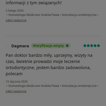
informacji z tym związanych!
3 lutego 2026
•
Stomatologia Medicover Kraków Pawia
•
konsultacja ortodontyczna
•
w opinii użytkownika AB
zgłoś nadużycie
Dagmara
Weryfikacja wizyty
D
Pan doktor bardzo miły, uprzejmy, wizyty na
czas, świetnie prowadzi moje leczenie
ortodontyczne, jestem bardzo zadowolona,
polecam
15 stycznia 2026
•
Stomatologia Medicover Kraków Pawia
•
konsultacja ortodontyczna
•
w opinii użytkownika Dagmara
zgłoś nadużycie