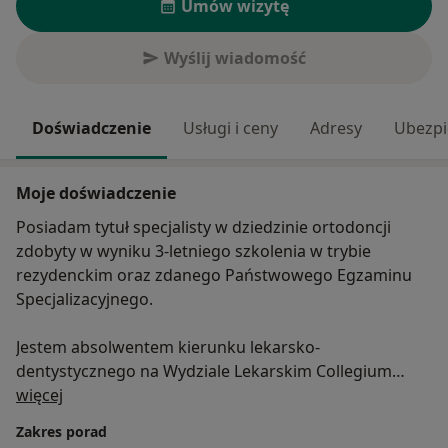
Umów wizytę
Wyślij wiadomość
Doświadczenie
Usługi i ceny
Adresy
Ubezpi
Moje doświadczenie
Posiadam tytuł specjalisty w dziedzinie ortodoncji
zdobyty w wyniku 3-letniego szkolenia w trybie
rezydenckim oraz zdanego Państwowego Egzaminu
Specjalizacyjnego.
Jestem absolwentem kierunku lekarsko-
dentystycznego na Wydziale Lekarskim Collegium
O mnie
Medicum Uniwersytetu Jagiellońskiego w Krakowie.
więcej
W latach 2020-2022 prowadziłem zajęcia ze studentami
Zakres porad
Śląskiego Uniwersytetu Medycznego jako Asystent w