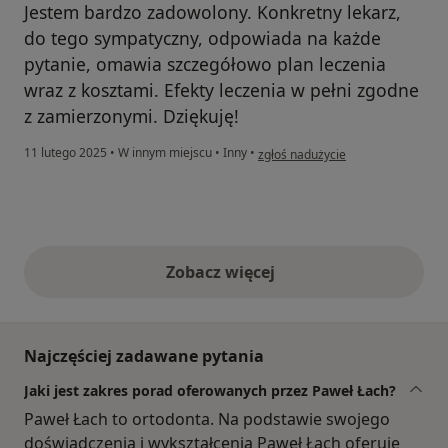
Jestem bardzo zadowolony. Konkretny lekarz,
do tego sympatyczny, odpowiada na każde
pytanie, omawia szczegółowo plan leczenia
wraz z kosztami. Efekty leczenia w pełni zgodne
z zamierzonymi. Dziękuję!
w opinii użytkownika Paweł Komor
11 lutego 2025
•
W innym miejscu
•
Inny
•
zgłoś nadużycie
Zobacz więcej
opinie powyżej
Najczęściej zadawane pytania
Jaki jest zakres porad oferowanych przez Paweł Łach?
Paweł Łach to ortodonta. Na podstawie swojego
doświadczenia i wykształcenia Paweł Łach oferuje