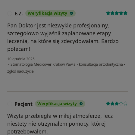
E.Z.
Weryfikacja wizyty
E
Pan Doktor jest niezwykle profesjonalny,
szczegółowo wyjaśnił zaplanowane etapy
leczenia, na które się zdecydowałam. Bardzo
polecam!
10 grudnia 2025
•
Stomatologia Medicover Kraków Pawia
•
konsultacja ortodontyczna
•
w opinii użytkownika E.Z.
zgłoś nadużycie
Pacjent
Weryfikacja wizyty
P
Wizyta przebiegła w miłej atmosferze, lecz
niestety nie otrzymałem pomocy, której
potrzebowałem.