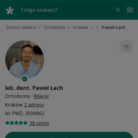
Me
Czego szukasz?
Strona Główna
Ortodonta
Kraków
Paweł Łach
Zmień miasto
lek. dent.
Paweł Łach
O specjalizacjach
Ortodonta
·
Więcej
Kraków
2 adresy
Nr PWZ: 3599862
38 opinii