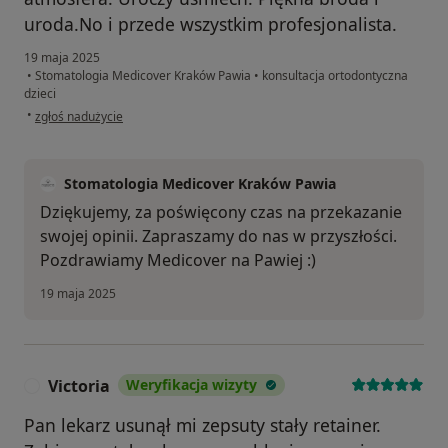
uroda.No i przede wszystkim profesjonalista.
19 maja 2025
•
Stomatologia Medicover Kraków Pawia
•
konsultacja ortodontyczna
dzieci
w opinii użytkownika Td
•
zgłoś nadużycie
Stomatologia Medicover Kraków Pawia
Dziękujemy, za poświęcony czas na przekazanie
swojej opinii. Zapraszamy do nas w przyszłości.
Pozdrawiamy Medicover na Pawiej :)
19 maja 2025
Victoria
Weryfikacja wizyty
V
Pan lekarz usunął mi zepsuty stały retainer.