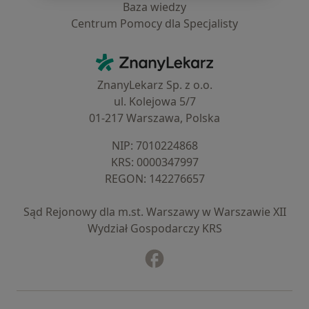
Baza wiedzy
Centrum Pomocy dla Specjalisty
Kontakt
ZnanyLekarz - Strona główna
ZnanyLekarz Sp. z o.o.
ul. Kolejowa 5/7
01-217 Warszawa, Polska
NIP: ⁠7010224868
KRS: ⁠0000347997
REGON: ⁠142276657
Sąd Rejonowy dla m.st. Warszawy w Warszawie XII
Wydział Gospodarczy KRS
Facebook
otwiera się w nowej karcie