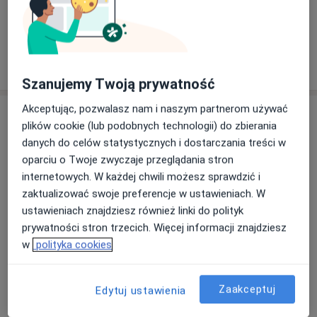
a11y_sr_more_
Rak szyjki macicy
Choroby skóry
+107
zakresie Medycyny Bólu na Uniwersytecie
Jagiellońskim w Krakowie .
Uczestnik wielu sympozjów krajowych i zagranicznych
Pokaż więcej
w tym spotkania ASCO w Chicago.
o doświadczeniu
Szanujemy Twoją prywatność
Posiada doświadczenie w prowadzeniu badań
klinicznych.
Akceptując, pozwalasz nam i naszym partnerom używać
Usługi i ceny
Jest zwolennikiem ciągłego dokształcania i weryfikacji
plików cookie (lub podobnych technologii) do zbierania
zdobytej wiedzy z najnowszymi doniesieniami
Konsultacja onkologiczna
danych do celów statystycznych i dostarczania treści w
naukowymi.
Szczegóły
oparciu o Twoje zwyczaje przeglądania stron
internetowych. W każdej chwili możesz sprawdzić i
zaktualizować swoje preferencje w ustawieniach. W
Farmakoterapia
ustawieniach znajdziesz również linki do polityk
Szczegóły
prywatności stron trzecich. Więcej informacji znajdziesz
w
polityka cookies
Pomiary ciała
Szczegóły
Zaakceptuj
Edytuj ustawienia
Pomiar ciśnienia krwi