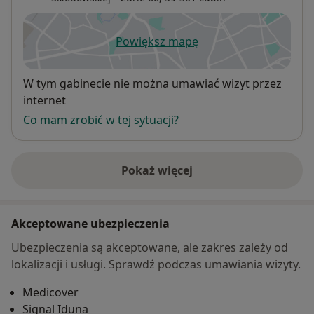
Powiększ mapę
otwiera się w nowej karcie
Dostępność
W tym gabinecie nie można umawiać wizyt przez
internet
Co mam zrobić w tej sytuacji?
Pokaż więcej
o adresie
Akceptowane ubezpieczenia
Ubezpieczenia są akceptowane, ale zakres zależy od
lokalizacji i usługi. Sprawdź podczas umawiania wizyty.
Medicover
Signal Iduna