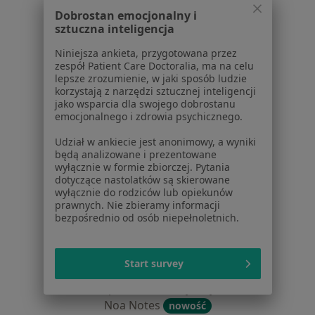
Centrum prasowe
Dobrostan emocjonalny i
sztuczna inteligencja
Kontakt
Niniejsza ankieta, przygotowana przez
Dla pacjentów
zespół Patient Care Doctoralia, ma na celu
lepsze zrozumienie, w jaki sposób ludzie
Lekarze
korzystają z narzędzi sztucznej inteligencji
Placówki medyczne
jako wsparcia dla swojego dobrostanu
Pytania i odpowiedzi
emocjonalnego i zdrowia psychicznego.
Usługi i zabiegi
Udział w ankiecie jest anonimowy, a wyniki
Choroby
będą analizowane i prezentowane
Pomoc
wyłącznie w formie zbiorczej. Pytania
dotyczące nastolatków są skierowane
Aplikacje mobilne
wyłącznie do rodziców lub opiekunów
Blog dla pacjentów
prawnych. Nie zbieramy informacji
bezpośrednio od osób niepełnoletnich.
Dla profesjonalistów
Cennik
Start survey
Dla lekarzy
Dla placówek medycznych
Noa Notes
nowość