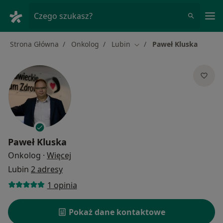
Me
Czego szukasz?
Strona Główna
Onkolog
Lubin
Paweł Kluska
Zmień miasto
Paweł Kluska
O specjalizacjach
Onkolog
·
Więcej
Lubin
2 adresy
1 opinia
Pokaż dane kontaktowe