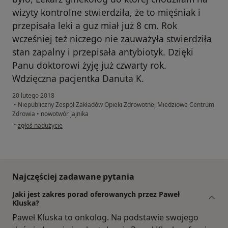
wizyty kontrolne stwierdziła, że to mięśniak i
przepisała leki a guz miał już 8 cm. Rok
wcześniej też niczego nie zauważyła stwierdziła
stan zapalny i przepisała antybiotyk. Dzięki
Panu doktorowi żyję już czwarty rok.
Wdzięczna pacjentka Danuta K.
20 lutego 2018
•
Niepubliczny Zespół Zakładów Opieki Zdrowotnej Miedziowe Centrum
Zdrowia
•
nowotwór jajnika
w opinii użytkownika Konto zostało usunięte
•
zgłoś nadużycie
Najczęściej zadawane pytania
Jaki jest zakres porad oferowanych przez Paweł
Kluska?
Paweł Kluska to onkolog. Na podstawie swojego