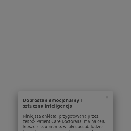
Serwis
Regulamin
Polityka prywatności pacjentów
Polityka prywatności profesjonalistów
Polityka prywatności dla profesjonalistów, których
dane pozyskaliśmy samodzielnie
Polityka cookies
Jak działają wyniki wyszukiwania
Dostępność
O nas
Praca
Rekrutujemy!
Partnerzy
Centrum prasowe
Kontakt
Dobrostan emocjonalny i
sztuczna inteligencja
Dla pacjentów
Niniejsza ankieta, przygotowana przez
zespół Patient Care Doctoralia, ma na celu
Lekarze
lepsze zrozumienie, w jaki sposób ludzie
Placówki medyczne