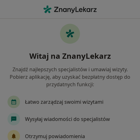
Me
Choroby Błon Śluzowych • Bolesławiec, dolnośląskie
Filtry
• 1
Ubezpieczenie
Map
Choroby błon śluzowych specjaliści w
Witaj na ZnanyLekarz
Bolesławcu
Jak działają wyniki wyszukiwania
Znajdź najlepszych specjalistów i umawiaj wizyty.
Pobierz aplikację, aby uzyskać bezpłatny dostęp do
przydatnych funkcji:
Jakiego specjalisty szukasz?
Stomatolog
Lekarz wykonujący zabiegi medyc
Łatwo zarządzaj swoimi wizytami
Wysyłaj wiadomości do specjalistów
Otrzymuj powiadomienia