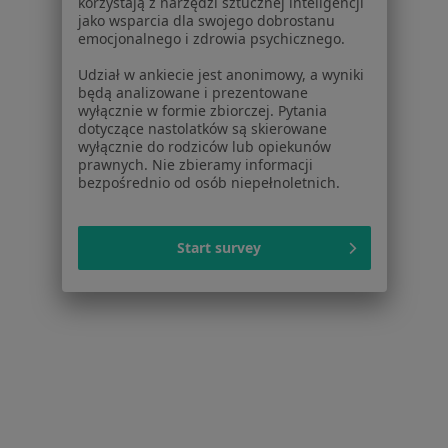
korzystają z narzędzi sztucznej inteligencji
Pytania i odpowiedzi
jako wsparcia dla swojego dobrostanu
emocjonalnego i zdrowia psychicznego.
Usługi i zabiegi
Choroby
Udział w ankiecie jest anonimowy, a wyniki
Pomoc
będą analizowane i prezentowane
wyłącznie w formie zbiorczej. Pytania
Aplikacje mobilne
dotyczące nastolatków są skierowane
Blog dla pacjentów
wyłącznie do rodziców lub opiekunów
prawnych. Nie zbieramy informacji
Dla profesjonalistów
bezpośrednio od osób niepełnoletnich.
Cennik
Dla lekarzy
Start survey
Dla placówek medycznych
Noa Notes
nowość
Baza wiedzy
Centrum Pomocy dla Specjalisty
Kontakt
ZnanyLekarz - Strona główna
ZnanyLekarz Sp. z o.o.
ul. Kolejowa 5/7