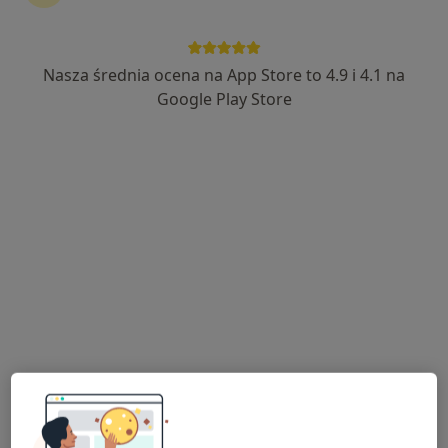
Nasza średnia ocena na App Store to 4.9 i 4.1 na
Google Play Store
Bezpieczne płatności
lek. dent. Bogumiła Paprocka
Stomatolog, Lekarz wykonujący zabiegi medycyny estetycznej
·
Więcej
28 opinii
aleja Tysiąclecia 10 a,b, Bolesławiec
•
Mapa
PRAKTIDENT Medical Clinic Klinika Stomatologiczna
Konsultacja protetyczna
350 zł
Specjalista nie oferuje umawiania online pod tym adresem.
Poproś o wizytę