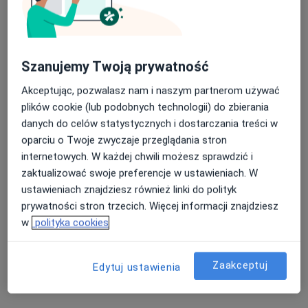
Szanujemy Twoją prywatność
Akceptując, pozwalasz nam i naszym partnerom używać
lek. Natalia Łobacz-Juśkiw
plików cookie (lub podobnych technologii) do zbierania
Stomatolog
danych do celów statystycznych i dostarczania treści w
152 opinie
oparciu o Twoje zwyczaje przeglądania stron
internetowych. W każdej chwili możesz sprawdzić i
Piaskowa 1A, Bolesławiec
•
Mapa
zaktualizować swoje preferencje w ustawieniach. W
Gabinet Stomatologiczny NataDent
ustawieniach znajdziesz również linki do polityk
Chirurgia stomatologiczna
od 300 zł
prywatności stron trzecich. Więcej informacji znajdziesz
Specjalista nie oferuje umawiania online pod tym adresem.
w
polityka cookies
Poproś o wizytę
Zaakceptuj
Edytuj ustawienia