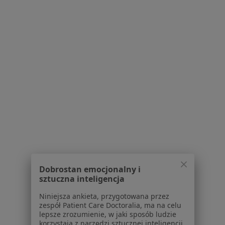
O nas
Praca
Rekrutujemy!
Partnerzy
Centrum prasowe
Kontakt
Dla pacjentów
Lekarze
Placówki medyczne
Pytania i odpowiedzi
Usługi i zabiegi
Choroby
Pomoc
Aplikacje mobilne
Dobrostan emocjonalny i
Blog dla pacjentów
sztuczna inteligencja
Dla profesjonalistów
Niniejsza ankieta, przygotowana przez
zespół Patient Care Doctoralia, ma na celu
Cennik
lepsze zrozumienie, w jaki sposób ludzie
Dla lekarzy
korzystają z narzędzi sztucznej inteligencji