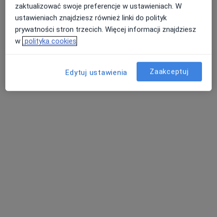
zaktualizować swoje preferencje w ustawieniach. W
ustawieniach znajdziesz również linki do polityk
prywatności stron trzecich. Więcej informacji znajdziesz
RG Medica
w
polityka cookies
47 opinii
Adres 1
Adres 2
Zaakceptuj
Edytuj ustawienia
Gdańska 3a/2, Bolesławiec
•
Mapa
Konsultacja dermatologiczna
Pokaż więcej usług
Brak dostępnych specjalistów z wolnymi terminami w tym centrum medycznym.
Pokaż profil