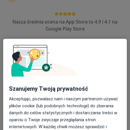
Nasza średnia ocena na App Store to 4.9 i 4.1 na
lek. Dawid Maciak
Google Play Store
·
Więcej
Urolog
25 opinii
Gdańska 3a/2, Bolesławiec
•
Mapa
RG Medica
Konsultacja urologiczna
260 zł
Specjalista nie oferuje umawiania online pod tym adresem.
Poproś o wizytę
Szanujemy Twoją prywatność
Akceptując, pozwalasz nam i naszym partnerom używać
plików cookie (lub podobnych technologii) do zbierania
danych do celów statystycznych i dostarczania treści w
oparciu o Twoje zwyczaje przeglądania stron
internetowych. W każdej chwili możesz sprawdzić i