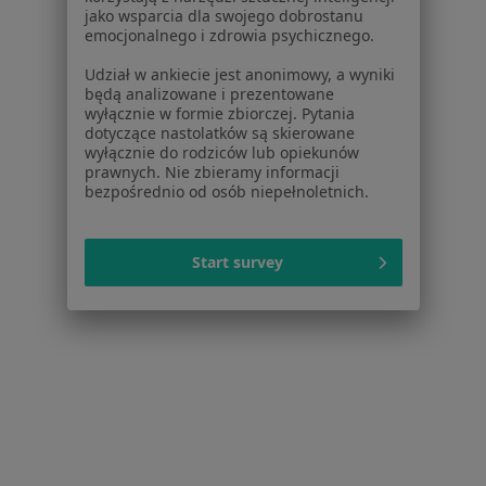
Dla placówek medycznych
jako wsparcia dla swojego dobrostanu
emocjonalnego i zdrowia psychicznego.
Noa Notes
nowość
Baza wiedzy
Udział w ankiecie jest anonimowy, a wyniki
Centrum Pomocy dla Specjalisty
będą analizowane i prezentowane
wyłącznie w formie zbiorczej. Pytania
Kontakt
dotyczące nastolatków są skierowane
ZnanyLekarz - Strona główna
wyłącznie do rodziców lub opiekunów
prawnych. Nie zbieramy informacji
ZnanyLekarz Sp. z o.o.
bezpośrednio od osób niepełnoletnich.
ul. Kolejowa 5/7
01-217 Warszawa, Polska
Start survey
NIP: ⁠7010224868
KRS: ⁠0000347997
REGON: ⁠142276657
Sąd Rejonowy dla m.st. Warszawy w Warszawie XII
Wydział Gospodarczy KRS
Facebook
otwiera się w nowej karcie