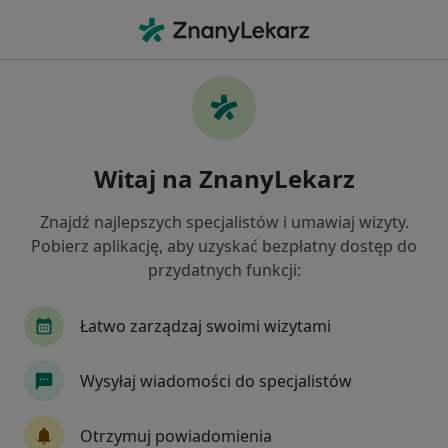
Me
Rak Jądra • Bolesławiec, dolnośląskie
Filtry
• 1
Ubezpieczenie
Map
Rak jądra specjaliści w Bolesławcu
Witaj na ZnanyLekarz
Jak działają wyniki wyszukiwania
Znajdź najlepszych specjalistów i umawiaj wizyty.
Pobierz aplikację, aby uzyskać bezpłatny dostęp do
Jakiego specjalisty szukasz?
przydatnych funkcji:
Urolog
Chirurg
Onkolog
Łatwo zarządzaj swoimi wizytami
Wysyłaj wiadomości do specjalistów
Otrzymuj powiadomienia