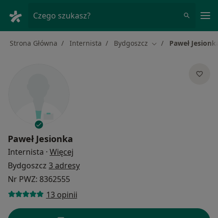
Me
Czego szukasz?
Strona Główna
Internista
Bydgoszcz
Paweł Jesionk
Zmień miasto
Paweł Jesionka
O specjalizacjach
Internista
·
Więcej
Bydgoszcz
3 adresy
Nr PWZ: 8362555
13 opinii