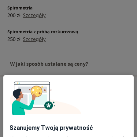
Spirometria
200 zł
Szczegóły
Spirometria z próbą rozkurczową
250 zł
Szczegóły
W jaki sposób ustalane są ceny?
Adresy (3)
Adres 1
Adres 2
Adres 3
Kujawsko - Pomorskie Centrum
Szanujemy Twoją prywatność
Pulmonologii w Bydgoszczy