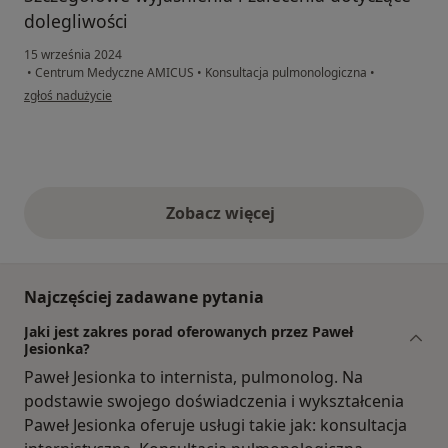
dolegliwości
15 września 2024
•
Centrum Medyczne AMICUS
•
Konsultacja pulmonologiczna
•
w opinii użytkownika MR
zgłoś nadużycie
Zobacz więcej
opinie powyżej
Najczęściej zadawane pytania
Jaki jest zakres porad oferowanych przez Paweł
Jesionka?
Paweł Jesionka to internista, pulmonolog. Na
podstawie swojego doświadczenia i wykształcenia
Paweł Jesionka oferuje usługi takie jak: konsultacja