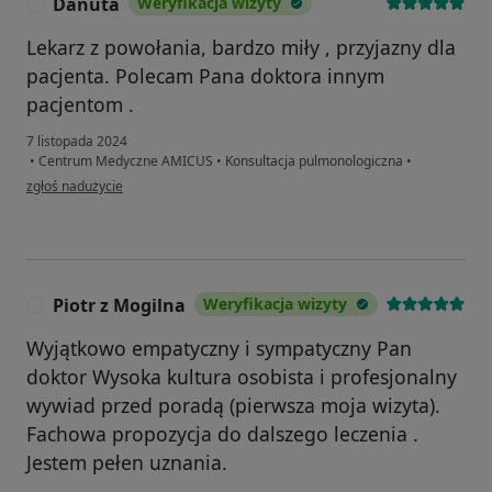
Danuta
Weryfikacja wizyty
D
Lekarz z powołania, bardzo miły , przyjazny dla
pacjenta. Polecam Pana doktora innym
pacjentom .
7 listopada 2024
•
Centrum Medyczne AMICUS
•
Konsultacja pulmonologiczna
•
w opinii użytkownika Danuta
zgłoś nadużycie
Piotr z Mogilna
Weryfikacja wizyty
P
Wyjątkowo empatyczny i sympatyczny Pan
doktor Wysoka kultura osobista i profesjonalny
wywiad przed poradą (pierwsza moja wizyta).
Fachowa propozycja do dalszego leczenia .
Jestem pełen uznania.