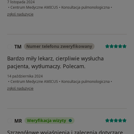
7 listopada 2024
•
Centrum Medyczne AMICUS
•
Konsultacja pulmonologiczna
•
w opinii użytkownika Piotr z Mogilna
zgłoś nadużycie
TM
Numer telefonu zweryfikowany
T
Bardzo miły lekarz, cierpliwie wysłucha
pacjenta, wytłumaczy. Polecam.
14 października 2024
•
Centrum Medyczne AMICUS
•
Konsultacja pulmonologiczna
•
w opinii użytkownika TM
zgłoś nadużycie
MR
Weryfikacja wizyty
M
Szczegółowe wyjaśnienia i zalecenia dotyczące