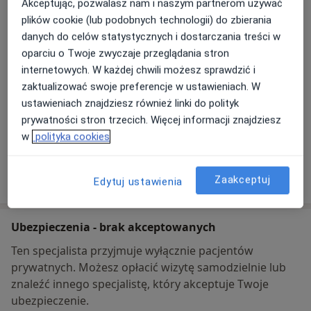
Seminaryjna 1,
85-326
Bydgoszcz
Akceptując, pozwalasz nam i naszym partnerom używać
plików cookie (lub podobnych technologii) do zbierania
danych do celów statystycznych i dostarczania treści w
Powiększ mapę
otwiera się w nowej karcie
oparciu o Twoje zwyczaje przeglądania stron
internetowych. W każdej chwili możesz sprawdzić i
Dostępność
zaktualizować swoje preferencje w ustawieniach. W
W tym gabinecie nie można umawiać wizyt przez
ustawieniach znajdziesz również linki do polityk
internet
prywatności stron trzecich. Więcej informacji znajdziesz
Co mam zrobić w tej sytuacji?
w
polityka cookies
Pokaż więcej
Zaakceptuj
o adresie
Edytuj ustawienia
Ubezpieczenia - brak akceptowanych
Ten specjalista przyjmuje wyłącznie pacjentów
prywatnych. Możesz opłacić wizytę samodzielnie lub
znaleźć innego specjalistę, który akceptuje Twoje
ubezpieczenie.