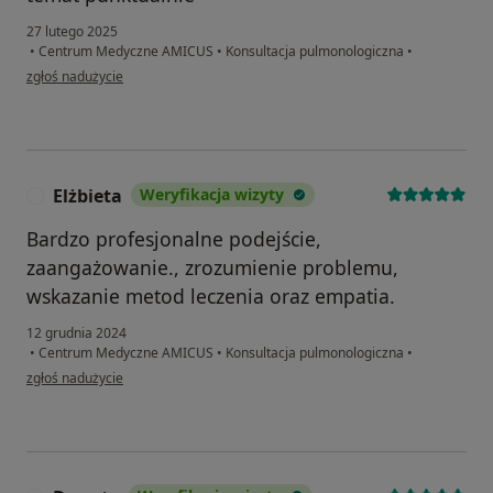
27 lutego 2025
•
Centrum Medyczne AMICUS
•
Konsultacja pulmonologiczna
•
w opinii użytkownika Grzegorz
zgłoś nadużycie
Elżbieta
Weryfikacja wizyty
E
Bardzo profesjonalne podejście,
zaangażowanie., zrozumienie problemu,
wskazanie metod leczenia oraz empatia.
12 grudnia 2024
•
Centrum Medyczne AMICUS
•
Konsultacja pulmonologiczna
•
w opinii użytkownika Elżbieta
zgłoś nadużycie