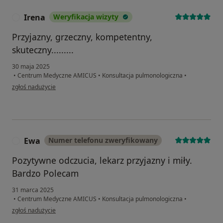
Irena
Weryfikacja wizyty
I
Przyjazny, grzeczny, kompetentny,
skuteczny.........
30 maja 2025
•
Centrum Medyczne AMICUS
•
Konsultacja pulmonologiczna
•
w opinii użytkownika Irena
zgłoś nadużycie
Ewa
Numer telefonu zweryfikowany
E
Pozytywne odczucia, lekarz przyjazny i miły.
Bardzo Polecam
31 marca 2025
•
Centrum Medyczne AMICUS
•
Konsultacja pulmonologiczna
•
w opinii użytkownika Ewa
zgłoś nadużycie