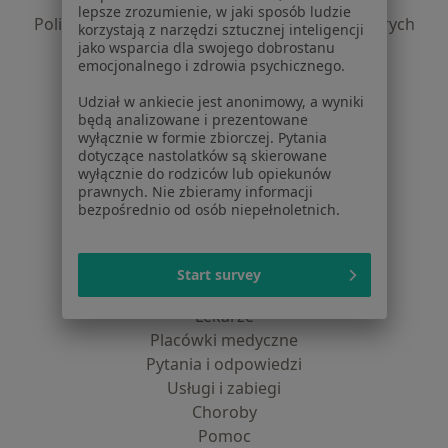
Polityka prywatności profesjonalistów
lepsze zrozumienie, w jaki sposób ludzie
Polityka prywatności dla profesjonalistów, których
korzystają z narzędzi sztucznej inteligencji
dane pozyskaliśmy samodzielnie
jako wsparcia dla swojego dobrostanu
emocjonalnego i zdrowia psychicznego.
Polityka cookies
Jak działają wyniki wyszukiwania
Udział w ankiecie jest anonimowy, a wyniki
Dostępność
będą analizowane i prezentowane
wyłącznie w formie zbiorczej. Pytania
O nas
dotyczące nastolatków są skierowane
Praca
Rekrutujemy!
wyłącznie do rodziców lub opiekunów
Partnerzy
prawnych. Nie zbieramy informacji
bezpośrednio od osób niepełnoletnich.
Centrum prasowe
Kontakt
Start survey
Dla pacjentów
Lekarze
Placówki medyczne
Pytania i odpowiedzi
Usługi i zabiegi
Choroby
Pomoc