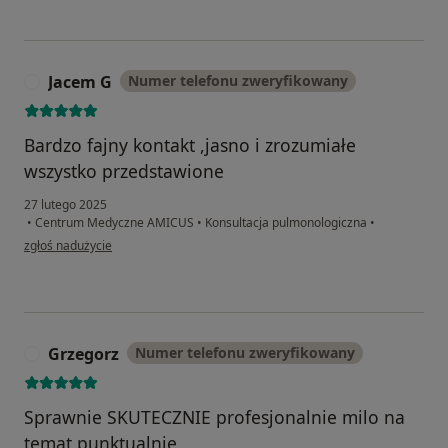
Jacem G
Numer telefonu zweryfikowany
J
Bardzo fajny kontakt ,jasno i zrozumiałe
wszystko przedstawione
27 lutego 2025
•
Centrum Medyczne AMICUS
•
Konsultacja pulmonologiczna
•
w opinii użytkownika Jacem G
zgłoś nadużycie
Grzegorz
Numer telefonu zweryfikowany
G
Sprawnie SKUTECZNIE profesjonalnie milo na
temat punktualnie