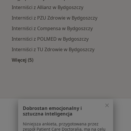
Interniści z Allianz w Bydgoszczy
Interniści z PZU Zdrowie w Bydgoszczy
Interniści z Compensa w Bydgoszczy
Interniści z POLMED w Bydgoszczy
Interniści z TU Zdrowie w Bydgoszczy
Więcej (5)
Więcej w kategorii: Najpopularniejsze ubezpie
Serwis
Dobrostan emocjonalny i
sztuczna inteligencja
Regulamin
Polityka prywatności pacjentów
Niniejsza ankieta, przygotowana przez
zespół Patient Care Doctoralia, ma na celu