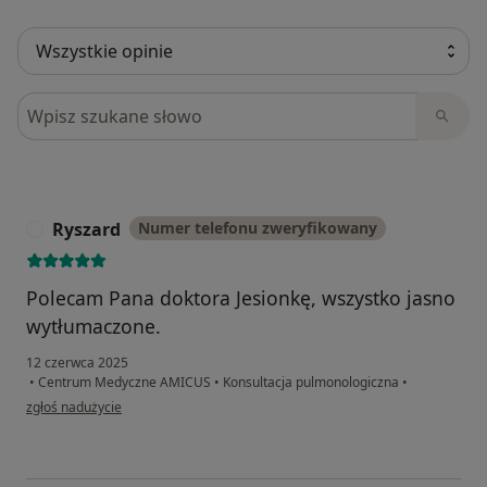
Szukaj w opiniach
Ryszard
Numer telefonu zweryfikowany
R
Polecam Pana doktora Jesionkę, wszystko jasno
wytłumaczone.
12 czerwca 2025
•
Centrum Medyczne AMICUS
•
Konsultacja pulmonologiczna
•
w opinii użytkownika Ryszard
zgłoś nadużycie