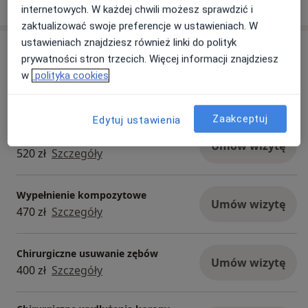
o doświadczeniu
internetowych. W każdej chwili możesz sprawdzić i
zaktualizować swoje preferencje w ustawieniach. W
ustawieniach znajdziesz również linki do polityk
Usługi i ceny
prywatności stron trzecich. Więcej informacji znajdziesz
w
polityka cookies
Leczenie biologiczne
Umów wizytę
276 zł
Szczegóły
Zaakceptuj
Edytuj ustawienia
Plastyka dziąseł
Umów wizytę
520 zł
Szczegóły
Wypełnienie kompozytowe
Umów wizytę
470 zł
Szczegóły
Chirurgiczne usuwanie zębów
Umów wizytę
400 zł
Szczegóły