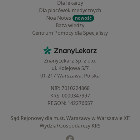
Dla lekarzy
Dla placówek medycznych
Noa Notes
nowość
Baza wiedzy
Centrum Pomocy dla Specjalisty
Kontakt
ZnanyLekarz - Strona główna
ZnanyLekarz Sp. z o.o.
ul. Kolejowa 5/7
01-217 Warszawa, Polska
NIP: ⁠7010224868
KRS: ⁠0000347997
REGON: ⁠142276657
Sąd Rejonowy dla m.st. Warszawy w Warszawie XII
Wydział Gospodarczy KRS
Facebook
otwiera się w nowej karcie