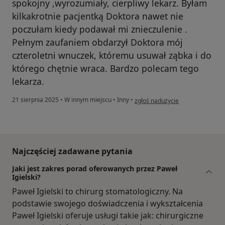
spokojny ,wyrozumiały, cierpliwy lekarz. Byłam
kilkakrotnie pacjentką Doktora nawet nie
poczułam kiedy podawał mi znieczulenie .
Pełnym zaufaniem obdarzył Doktora mój
czteroletni wnuczek, któremu usuwał ząbka i do
którego chętnie wraca. Bardzo polecam tego
lekarza.
w opinii użytkownika Agnieszka
21 sierpnia 2025
•
W innym miejscu
•
Inny
•
zgłoś nadużycie
Najczęściej zadawane pytania
Jaki jest zakres porad oferowanych przez Paweł
Igielski?
Paweł Igielski to chirurg stomatologiczny. Na
podstawie swojego doświadczenia i wykształcenia
Paweł Igielski oferuje usługi takie jak: chirurgiczne