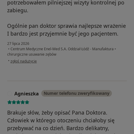
potrzebowałem pilniejszej wizyty kontrolnej po
zabiegu.
Ogólnie pan doktor sprawia najlepsze wrażenie
I bardzo jest przyjemnie być jego pacjentem.
27 lipca 2026
•
Centrum Medyczne Enel-Med S.A. Oddział Łódź - Manufaktura
•
chirurgiczne usuwanie zębów
w opinii użytkownika Rostyslav
•
zgłoś nadużycie
Agnieszka
Numer telefonu zweryfikowany
A
Brakuje słów, żeby opisać Pana Doktora.
Człowiek w którego otoczeniu chciałoby się
przebywać na co dzień. Bardzo delikatny,