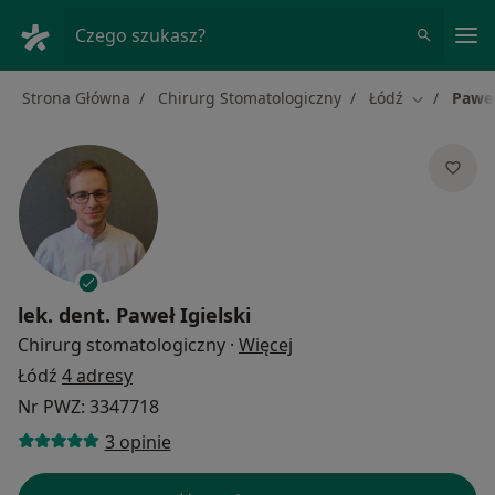
Me
Czego szukasz?
Strona Główna
Chirurg Stomatologiczny
Łódź
Paweł
Zmień mias
lek. dent.
Paweł Igielski
O specjalizacjach
Chirurg stomatologiczny
·
Więcej
Łódź
4 adresy
Nr PWZ: 3347718
3 opinie