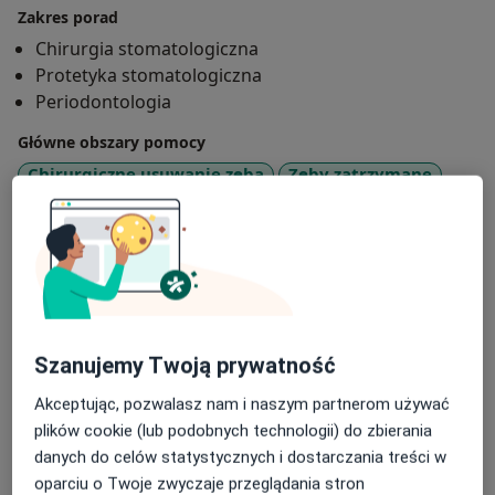
Zakres porad
Chirurgia stomatologiczna
Protetyka stomatologiczna
Periodontologia
Główne obszary pomocy
Chirurgiczne usuwanie zęba
Zęby zatrzymane
Resekcja korzeni zębów
Usuwanie torbieli kostnych
a11y_sr_more_diseas
Podcinanie wędzidełka wargi
+10
Pacjenci których przyjmuję
Dorośli (Tylko pod niektórymi adresami)
Szanujemy Twoją prywatność
Rodzaje konsultacji
Akceptując, pozwalasz nam i naszym partnerom używać
Stacjonarne
Zobacz lokalizacje (1)
plików cookie (lub podobnych technologii) do zbierania
danych do celów statystycznych i dostarczania treści w
oparciu o Twoje zwyczaje przeglądania stron
Pokaż więcej