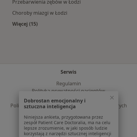
Przebarwienia zębów w Łodzi
Choroby miazgi w Łodzi
Więcej (15)
Więcej w kategorii: Najczęście leczone chorob
Serwis
Regulamin
Polityka prywatności pacjentów
Polityka prywatności profesjonalistów
Dobrostan emocjonalny i
Polityka prywatności dla profesjonalistów, których
sztuczna inteligencja
dane pozyskaliśmy samodzielnie
Niniejsza ankieta, przygotowana przez
Polityka cookies
zespół Patient Care Doctoralia, ma na celu
Jak działają wyniki wyszukiwania
lepsze zrozumienie, w jaki sposób ludzie
korzystają z narzędzi sztucznej inteligencji
Dostępność