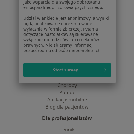
jako wsparcia dla swojego dobrostanu
O nas
emocjonalnego i zdrowia psychicznego.
Praca
Rekrutujemy!
Udział w ankiecie jest anonimowy, a wyniki
Partnerzy
będą analizowane i prezentowane
Centrum prasowe
wyłącznie w formie zbiorczej. Pytania
Kontakt
dotyczące nastolatków są skierowane
wyłącznie do rodziców lub opiekunów
Dla pacjentów
prawnych. Nie zbieramy informacji
bezpośrednio od osób niepełnoletnich.
Lekarze
Placówki medyczne
Start survey
Pytania i odpowiedzi
Usługi i zabiegi
Choroby
Pomoc
Aplikacje mobilne
Blog dla pacjentów
Dla profesjonalistów
Cennik