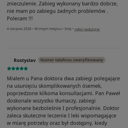
znieczulenie. Zabieg wykonany bardzo dobrze,
nie mam po zabiegu żadnych problemów .
Polecam !!!
w opinii użytkownika A.L
4 sierpnia 2026
•
W innym miejscu
•
Inny
•
zgłoś nadużycie
Rostyslav
Numer telefonu zweryfikowany
R
Mialem u Pana doktora dwa zabiegi polegające
na usunięciu skomplikowanych ósemek,
poprzedzone kilkoma konsultacjami. Pan Paweł
doskonale wszystko tłumaczy, zabiegi
wykonane bezboleśnie I profesjonalnie. Doktor
zaleca skuteczne leczenie I leki wspomagające
w miarę potrzeby oraz był dostępny, kiedy