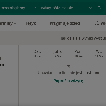
acja, badanie lub nazwisko
miasto lub dzielnica
erminy
Język
Przyjmuje dzieci
Wi
Jak działają wyniki wysz
Dziś
Jutro
Pon,
Wt,
8 Sie
9 Sie
10 Sie
11 Sie
ka
Umawianie online nie jest dostępne
Poproś o wizytę