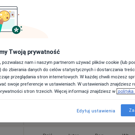
200 zł
Dziś
Jutro
Pon,
Wt,
8 Sie
9 Sie
10 Sie
11 Sie
yński
my Twoją prywatność
Chirurg
, pozwalasz nam i naszym partnerom używać plików cookie (lub p
cej
Umawianie online nie jest dostępne
) do zbierania danych do celów statystycznych i dostarczania treśc
zaje przeglądania stron internetowych. W każdej chwili możesz spr
Poproś o wizytę
wać swoje preferencje w ustawieniach. W ustawieniach znajdziesz ró
prywatności stron trzecich. Więcej informacji znajdziesz w
polityka
od 800 zł
Za
Edytuj ustawienia