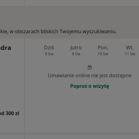
ódzkie, w obszarach bliskich Twojemu wyszukiwaniu.
ndra
Dziś
Jutro
Pon,
Wt,
8 Sie
9 Sie
10 Sie
11 Sie
Umawianie online nie jest dostępne
Poproś o wizytę
od 300 zł