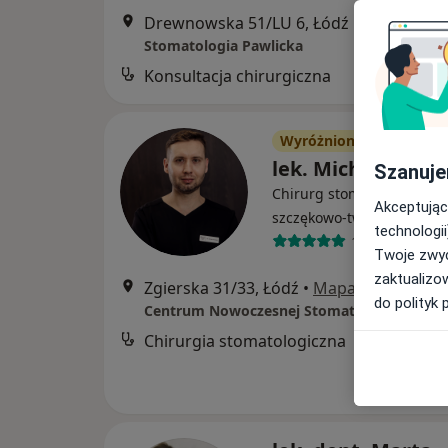
Drewnowska 51/LU 6, Łódź
•
Mapa
Stomatologia Pawlicka
Konsultacja chirurgiczna
Wyróżniony
lek. Michał Kurcz
Szanuje
Chirurg stomatologiczny, 
Akceptując
·
Wię
szczękowo-twarzowy
technologii
125 opinii
Twoje zwyc
zaktualizo
Zgierska 31/33, Łódź
•
Mapa
do polityk 
Centrum Nowoczesnej Stomatologii
Chirurgia stomatologiczna