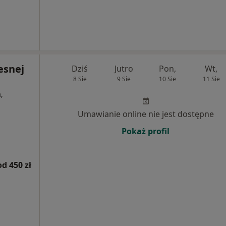
esnej
Dziś
Jutro
Pon,
Wt,
8 Sie
9 Sie
10 Sie
11 Sie
,
Umawianie online nie jest dostępne
Pokaż profil
od 450 zł