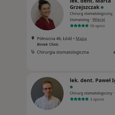
lek. dent. Marta
Grzejszczak
Chirurg stomatologiczny,
·
Więcej
Stomatolog
59 opinii
Północna 46, Łódź
•
Mapa
Biniek Clinic
Chirurgia stomatologiczna
lek. dent. Paweł I
Chirurg stomatologiczny
3 opinie