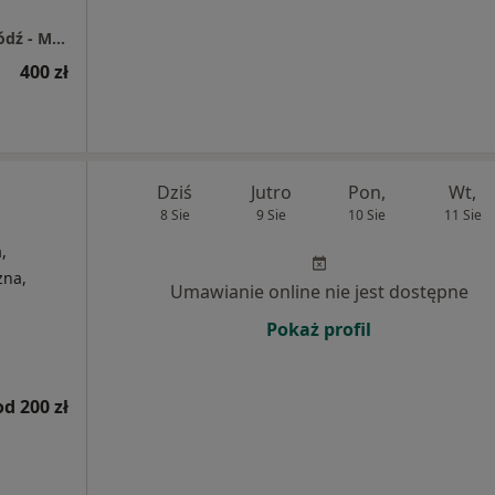
Centrum Medyczne Enel-Med S.A. Oddział Łódź - Manufaktura
400 zł
Dziś
Jutro
Pon,
Wt,
8 Sie
9 Sie
10 Sie
11 Sie
,
zna,
Umawianie online nie jest dostępne
Pokaż profil
od 200 zł