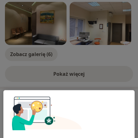
Zobacz galerię (6)
Pokaż więcej
o doświadczeniu
Usługi i ceny
Konsultacja ginekologiczna
Umów wizytę
Od 250 zł
Szczegóły
Ostrzykiwanie pochwy i krocza