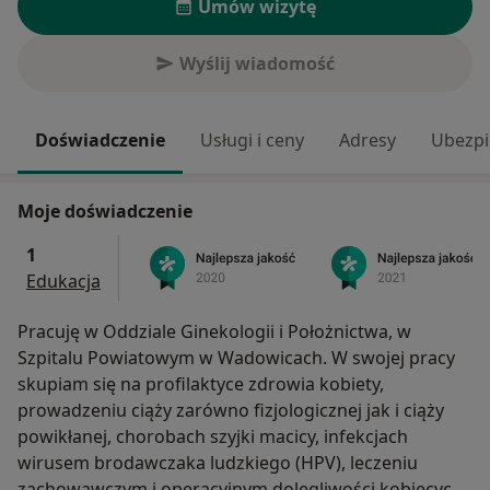
Umów wizytę
Wyślij wiadomość
Doświadczenie
Usługi i ceny
Adresy
Ubezpi
Moje doświadczenie
1
Edukacja
Pracuję w Oddziale Ginekologii i Położnictwa, w
Szpitalu Powiatowym w Wadowicach. W swojej pracy
skupiam się na profilaktyce zdrowia kobiety,
prowadzeniu ciąży zarówno fizjologicznej jak i ciąży
powikłanej, chorobach szyjki macicy, infekcjach
wirusem brodawczaka ludzkiego (HPV), leczeniu
zachowawczym i operacyjnym dolegliwości kobiecych,