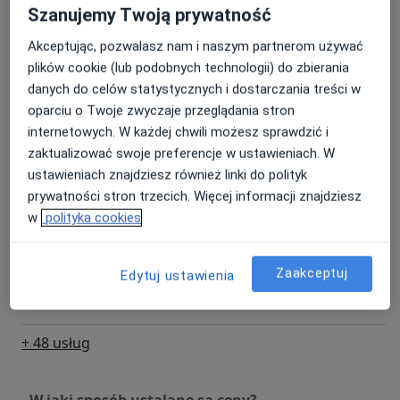
osoczem bogatopłytkowym
Umów wizytę
Szanujemy Twoją prywatność
500 zł - 800 zł
Szczegóły
Akceptując, pozwalasz nam i naszym partnerom używać
plików cookie (lub podobnych technologii) do zbierania
Labioplastyka - chirurgiczna
danych do celów statystycznych i dostarczania treści w
korekcja warg sromowych
Umów wizytę
(radiofrekwencja)
oparciu o Twoje zwyczaje przeglądania stron
Od 6 000 zł
Szczegóły
internetowych. W każdej chwili możesz sprawdzić i
zaktualizować swoje preferencje w ustawieniach. W
ustawieniach znajdziesz również linki do polityk
Badanie drożności jajowodów -
Sono HSG
Umów wizytę
prywatności stron trzecich. Więcej informacji znajdziesz
Od 500 zł
Szczegóły
w
polityka cookies
Laserowe usuwanie kłykcin
Zaakceptuj
Edytuj ustawienia
kończystych
Umów wizytę
400 zł
Szczegóły
+ 48 usług