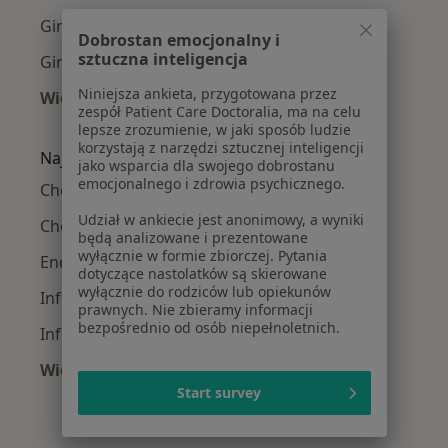
Ginekolodzy w Krakowie
Dobrostan emocjonalny i
sztuczna inteligencja
Ginekolodzy w Tychach
Niniejsza ankieta, przygotowana przez
Więcej (15)
zespół Patient Care Doctoralia, ma na celu
Więcej w kategorii: W pobliżu Kęt
lepsze zrozumienie, w jaki sposób ludzie
korzystają z narzędzi sztucznej inteligencji
Najczęście leczone choroby
jako wsparcia dla swojego dobrostanu
emocjonalnego i zdrowia psychicznego.
Choroby ginekologiczne w Kętach
Udział w ankiecie jest anonimowy, a wyniki
Choroby szyjki macicy w Kętach
będą analizowane i prezentowane
wyłącznie w formie zbiorczej. Pytania
Endometrioza w Kętach
dotyczące nastolatków są skierowane
wyłącznie do rodziców lub opiekunów
Infekcja HPV w Kętach
prawnych. Nie zbieramy informacji
bezpośrednio od osób niepełnoletnich.
Infekcje dróg rodnych w Kętach
Więcej (14)
Więcej w kategorii: Najczęście leczone chorob
Start survey