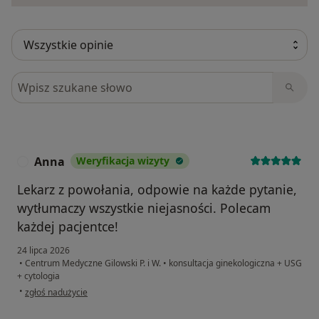
Szukaj w opiniach
Anna
Weryfikacja wizyty
A
Lekarz z powołania, odpowie na każde pytanie,
wytłumaczy wszystkie niejasności. Polecam
każdej pacjentce!
24 lipca 2026
•
Centrum Medyczne Gilowski P. i W.
•
konsultacja ginekologiczna + USG
+ cytologia
w opinii użytkownika Anna
•
zgłoś nadużycie