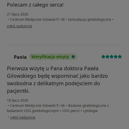
Polecam z całego serca!
21 lipca 2026
•
Centrum Medyczne Gilowski P. i W.
•
konsultacja ginekologiczna
•
w opinii użytkownika Sylwia Rz.
zgłoś nadużycie
Paola
Weryfikacja wizyty
P
Pierwsza wizytę u Pana doktora Pawła
Gilowskiego będę wspominać jako bardzo
swobodna z delikatnym podejsciem do
pacjentki.
18 lipca 2026
•
Centrum Medyczne Gilowski P. i W.
•
Badanie ginekologiczne z
badaniem USG ginekologicznym + USG piersi + cytologia
w opinii użytkownika Paola
•
zgłoś nadużycie