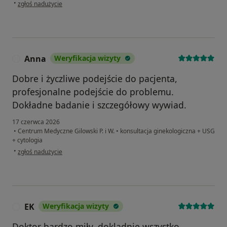
w opinii użytkownika a27
•
zgłoś nadużycie
Anna
Weryfikacja wizyty
A
Dobre i życzliwe podejście do pacjenta,
profesjonalne podejście do problemu.
Dokładne badanie i szczegółowy wywiad.
17 czerwca 2026
•
Centrum Medyczne Gilowski P. i W.
•
konsultacja ginekologiczna + USG
+ cytologia
w opinii użytkownika Anna
•
zgłoś nadużycie
EK
Weryfikacja wizyty
E
Doktor bardzo miły, dokladnie wszystko