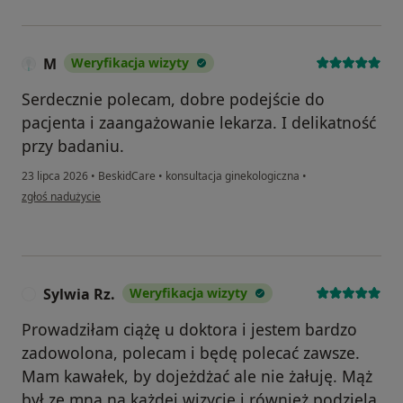
M
Weryfikacja wizyty
Serdecznie polecam, dobre podejście do
pacjenta i zaangażowanie lekarza. I delikatność
przy badaniu.
23 lipca 2026
•
BeskidCare
•
konsultacja ginekologiczna
•
w opinii użytkownika M
zgłoś nadużycie
Sylwia Rz.
Weryfikacja wizyty
S
Prowadziłam ciążę u doktora i jestem bardzo
zadowolona, polecam i będę polecać zawsze.
Mam kawałek, by dojeżdżać ale nie żałuję. Mąż
był ze mną na każdej wizycie i również podziela