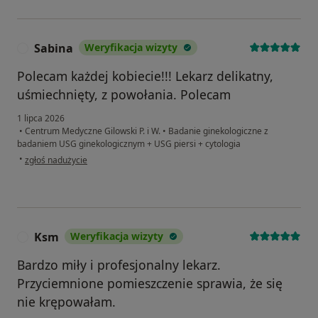
Sabina
Weryfikacja wizyty
S
Polecam każdej kobiecie!!! Lekarz delikatny,
uśmiechnięty, z powołania. Polecam
1 lipca 2026
•
Centrum Medyczne Gilowski P. i W.
•
Badanie ginekologiczne z
badaniem USG ginekologicznym + USG piersi + cytologia
w opinii użytkownika Sabina
•
zgłoś nadużycie
Ksm
Weryfikacja wizyty
K
Bardzo miły i profesjonalny lekarz.
Przyciemnione pomieszczenie sprawia, że się
nie krępowałam.