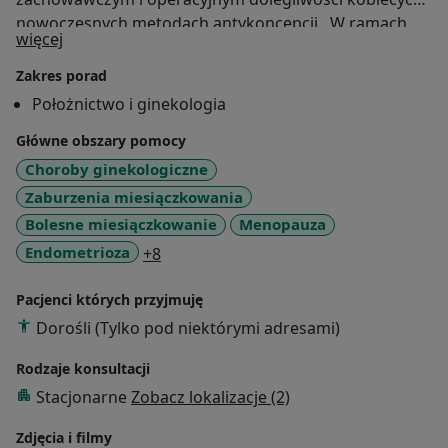
nowoczesnych metodach antykoncepcji . W ramach
O mnie
więcej
Poradni Specjalistycznej zajmuje się również
ginekologią estetyczną oraz regeneracyjną , wykonuję
Zakres porad
np. zabiegi plastyki blizn po pęknięciach lub nacięciach
Położnictwo i ginekologia
krocza, zabiegi labioplastyki , zabiegi rewitalizacji
Główne obszary pomocy
okolic intymnych oraz zabiegi mające na celu poprawę
jakości współżycia . Podsumowując: wiarygodny
Choroby ginekologiczne
lekarz, postępujący według nowoczesnej wiedzy.
Zaburzenia miesiączkowania
Bolesne miesiączkowanie
Menopauza
a11y_sr_more_diseases
Endometrioza
+8
Pacjenci których przyjmuję
Dorośli (Tylko pod niektórymi adresami)
Rodzaje konsultacji
Stacjonarne
Zobacz lokalizacje (2)
Zdjęcia i filmy