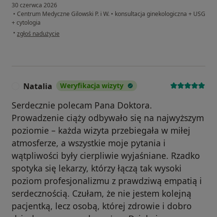
30 czerwca 2026
•
Centrum Medyczne Gilowski P. i W.
•
konsultacja ginekologiczna + USG
+ cytologia
w opinii użytkownika Ksm
•
zgłoś nadużycie
Natalia
Weryfikacja wizyty
N
Serdecznie polecam Pana Doktora.
Prowadzenie ciąży odbywało się na najwyższym
poziomie – każda wizyta przebiegała w miłej
atmosferze, a wszystkie moje pytania i
wątpliwości były cierpliwie wyjaśniane. Rzadko
spotyka się lekarzy, którzy łączą tak wysoki
poziom profesjonalizmu z prawdziwą empatią i
serdecznością. Czułam, że nie jestem kolejną
pacjentką, lecz osobą, której zdrowie i dobro