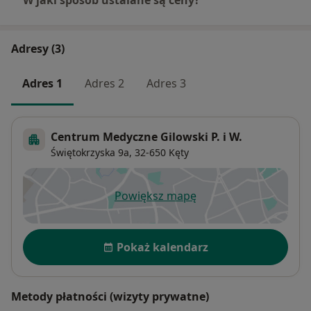
W jaki sposób ustalane są ceny?
Adresy (3)
Adres 1
Adres 2
Adres 3
Centrum Medyczne Gilowski P. i W.
Świętokrzyska 9a,
32-650
Kęty
Powiększ mapę
otwiera się w nowej karcie
Dostępność
Pokaż kalendarz
Metody płatności (wizyty prywatne)