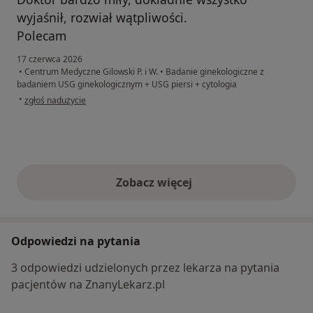
wyjaśnił, rozwiał wątpliwości.
Polecam
17 czerwca 2026
•
Centrum Medyczne Gilowski P. i W.
•
Badanie ginekologiczne z
badaniem USG ginekologicznym + USG piersi + cytologia
w opinii użytkownika EK
•
zgłoś nadużycie
Zobacz więcej
opinie powyżej
Odpowiedzi na pytania
3 odpowiedzi udzielonych przez lekarza na pytania
pacjentów na ZnanyLekarz.pl