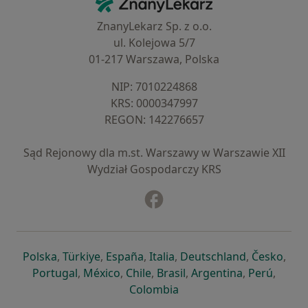
ZnanyLekarz Sp. z o.o.
ul. Kolejowa 5/7
01-217 Warszawa, Polska
NIP: ⁠7010224868
KRS: ⁠0000347997
REGON: ⁠142276657
Sąd Rejonowy dla m.st. Warszawy w Warszawie XII
Wydział Gospodarczy KRS
Facebook
otwiera się w nowej karcie
otwiera się w nowej karcie
otwiera się w nowej karcie
otwiera się w nowej karcie
otwiera się w nowej karci
otwiera się
otwi
Polska
,
Türkiye
,
España
,
Italia
,
Deutschland
,
Česko
,
otwiera się w nowej karcie
otwiera się w nowej karcie
otwiera się w nowej karcie
otwiera się w nowej kar
otwiera się 
otwier
Portugal
,
México
,
Chile
,
Brasil
,
Argentina
,
Perú
,
otwiera się w nowej karc
Colombia