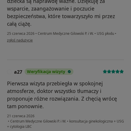
dziecka są naprawdę ważne. Dziękuję za
wsparcie, zaangażowanie i poczucie
bezpieczeństwa, które towarzyszyło mi przez
całą ciążę.
25 czerwca 2026
•
Centrum Medyczne Gilowski P. i W.
•
USG płodu
•
w opinii użytkownika Natalia
zgłoś nadużycie
a27
Weryfikacja wizyty
A
Pierwsza wizyta przebiegła w spokojnej
atmosferze, doktor wszystko tłumaczy i
proponuje różne rozwiązania. Z chęcią wrócę
tam ponownie.
21 czerwca 2026
•
Centrum Medyczne Gilowski P. i W.
•
konsultacja ginekologiczna + USG
+ cytologia LBC