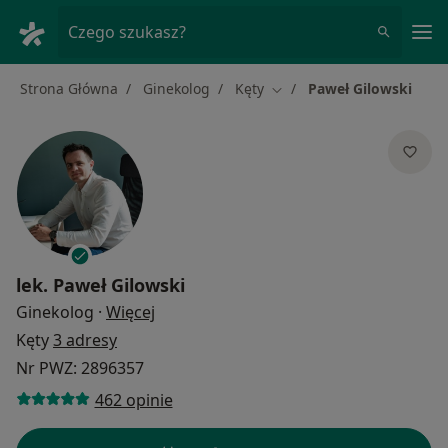
Me
Czego szukasz?
Strona Główna
Ginekolog
Kęty
Paweł Gilowski
Zmień miasto
lek.
Paweł Gilowski
O specjalizacjach
Ginekolog
·
Więcej
Kęty
3 adresy
Nr PWZ: 2896357
462 opinie