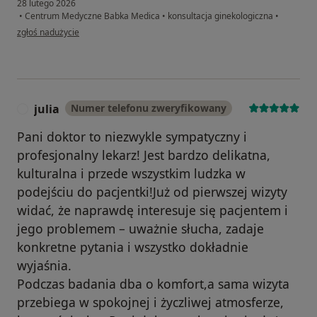
28 lutego 2026
•
Centrum Medyczne Babka Medica
•
konsultacja ginekologiczna
•
w opinii użytkownika L.
zgłoś nadużycie
julia
Numer telefonu zweryfikowany
J
Pani doktor to niezwykle sympatyczny i
profesjonalny lekarz! Jest bardzo delikatna,
kulturalna i przede wszystkim ludzka w
podejściu do pacjentki!Już od pierwszej wizyty
widać, że naprawdę interesuje się pacjentem i
jego problemem – uważnie słucha, zadaje
konkretne pytania i wszystko dokładnie
wyjaśnia.
Podczas badania dba o komfort,a sama wizyta
przebiega w spokojnej i życzliwej atmosferze,