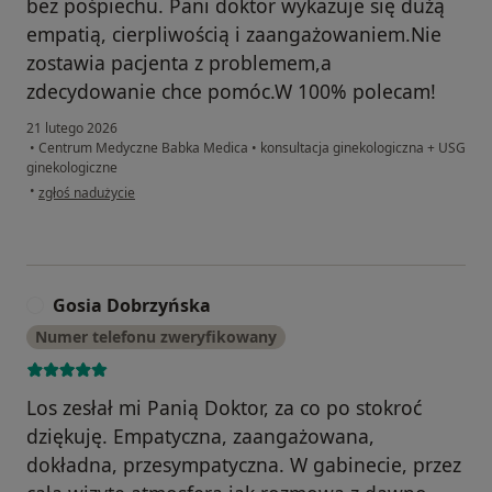
bez pośpiechu. Pani doktor wykazuje się dużą
empatią, cierpliwością i zaangażowaniem.Nie
zostawia pacjenta z problemem,a
zdecydowanie chce pomóc.W 100% polecam!
21 lutego 2026
•
Centrum Medyczne Babka Medica
•
konsultacja ginekologiczna + USG
ginekologiczne
w opinii użytkownika julia
•
zgłoś nadużycie
Gosia Dobrzyńska
G
Numer telefonu zweryfikowany
Los zesłał mi Panią Doktor, za co po stokroć
dziękuję. Empatyczna, zaangażowana,
dokładna, przesympatyczna. W gabinecie, przez