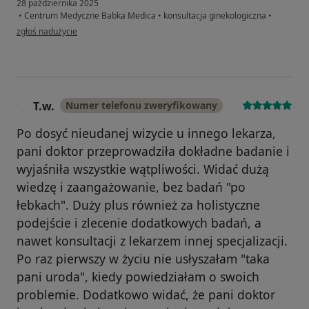
28 października 2025
•
Centrum Medyczne Babka Medica
•
konsultacja ginekologiczna
•
w opinii użytkownika A.D.
zgłoś nadużycie
T.w.
Numer telefonu zweryfikowany
T
Po dosyć nieudanej wizycie u innego lekarza,
pani doktor przeprowadziła dokładne badanie i
wyjaśniła wszystkie wątpliwości. Widać dużą
wiedzę i zaangażowanie, bez badań "po
łebkach". Duży plus również za holistyczne
podejście i zlecenie dodatkowych badań, a
nawet konsultacji z lekarzem innej specjalizacji.
Po raz pierwszy w życiu nie usłyszałam "taka
pani uroda", kiedy powiedziałam o swoich
problemie. Dodatkowo widać, że pani doktor