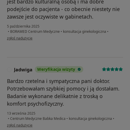
jest bardzo kulturalną osobą i ma dobre
podejście do pacjenta - co obecnie niestety nie
zawsze jest oczywiste w gabinetach.
5 października 2025
•
BORAMED Centrum Medyczne
•
konsultacja ginekologiczna
•
w opinii użytkownika T.w.
zgłoś nadużycie
Jadwiga
Weryfikacja wizyty
J
Bardzo rzetelna i sympatyczna pani doktor.
Potrzebowałam szybkiej pomocy i ją dostałam.
Badanie wykonane delikatnie z troską o
komfort psychofizyczny.
13 września 2025
•
Centrum Medyczne Babka Medica
•
konsultacja ginekologiczna
•
w opinii użytkownika Jadwiga
zgłoś nadużycie