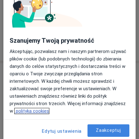
Zobacz galerię (6)
Szanujemy Twoją prywatność
Pokaż więcej
o doświadczeniu
Akceptując, pozwalasz nam i naszym partnerom używać
plików cookie (lub podobnych technologii) do zbierania
danych do celów statystycznych i dostarczania treści w
Aktualności
oparciu o Twoje zwyczaje przeglądania stron
internetowych. W każdej chwili możesz sprawdzić i
lek. Paulina Machura
zaktualizować swoje preferencje w ustawieniach. W
Bora-Komorowskiego 21 lok. 307, 03-982
ustawieniach znajdziesz również linki do polityk
Warszawa
prywatności stron trzecich. Więcej informacji znajdziesz
Od 06.2024 zostały zniesione wszystkie kryteria a
w
polityka cookies
program stał się dostępny dla każdej kobiety w
ciąży dla poniższych usług :
USG „genetycznego" 11 – 13(+6) t.c.
Zaakceptuj
Edytuj ustawienia
Test-u PAPP-A