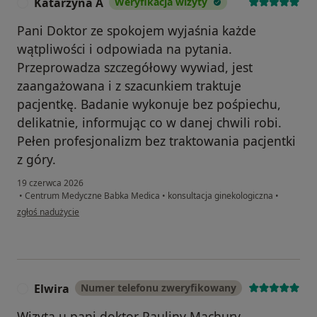
Katarzyna A
Weryfikacja wizyty
K
Pani Doktor ze spokojem wyjaśnia każde
wątpliwości i odpowiada na pytania.
Przeprowadza szczegółowy wywiad, jest
zaangażowana i z szacunkiem traktuje
pacjentkę. Badanie wykonuje bez pośpiechu,
delikatnie, informując co w danej chwili robi.
Pełen profesjonalizm bez traktowania pacjentki
z góry.
19 czerwca 2026
•
Centrum Medyczne Babka Medica
•
konsultacja ginekologiczna
•
w opinii użytkownika Katarzyna A
zgłoś nadużycie
Elwira
Numer telefonu zweryfikowany
E
Wizyta u pani doktor Pauliny Machury