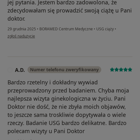
jej pytania. Jestem bardzo zadowolona, że
zdecydowałam się prowadzić swoją ciążę u Pani
doktor.
29 grudnia 2025
•
BORAMED Centrum Medyczne
•
USG ciąży
•
w opinii użytkownika Paulina
zgłoś nadużycie
A.D.
Numer telefonu zweryfikowany
A
Bardzo rzetelny i dokładny wywiad
przeprowadzony przed badaniem. Chyba moja
najlepsza wizyta ginekologiczna w życiu. Pani
Doktor nie dość, że nie zbyła moich objawów,
to jeszcze sama troskliwie dopytywała o wiele
rzeczy. Badanie USG bardzo delikatne. Bardzo
polecam wizyty u Pani Doktor