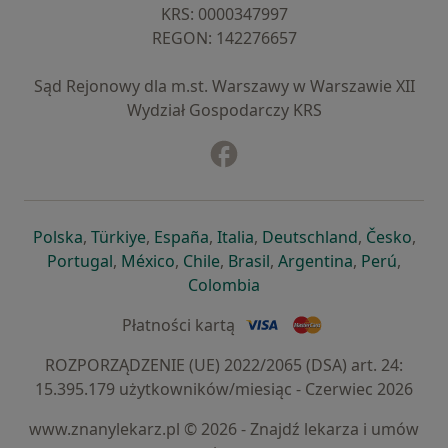
KRS: ⁠0000347997
REGON: ⁠142276657
Sąd Rejonowy dla m.st. Warszawy w Warszawie XII
Wydział Gospodarczy KRS
Facebook
otwiera się w nowej karcie
otwiera się w nowej karcie
otwiera się w nowej karcie
otwiera się w nowej karcie
otwiera się w nowej karci
otwiera się
otwi
Polska
,
Türkiye
,
España
,
Italia
,
Deutschland
,
Česko
,
otwiera się w nowej karcie
otwiera się w nowej karcie
otwiera się w nowej karcie
otwiera się w nowej kar
otwiera się 
otwier
Portugal
,
México
,
Chile
,
Brasil
,
Argentina
,
Perú
,
otwiera się w nowej karc
Colombia
Płatności kartą
ROZPORZĄDZENIE (UE) 2022/2065 (DSA) art. 24:
15.395.179 użytkowników/miesiąc - Czerwiec 2026
www.znanylekarz.pl © 2026 - Znajdź lekarza i umów