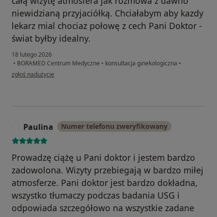
całą wizytę atmosfera jak rozmowa z dawno
niewidzianą przyjaciółką. Chciałabym aby kazdy
lekarz mial chociaz połowę z cech Pani Doktor -
świat byłby idealny.
18 lutego 2026
•
BORAMED Centrum Medyczne
•
konsultacja ginekologiczna
•
w opinii użytkownika Gosia Dobrzyńska
zgłoś nadużycie
Paulina
Numer telefonu zweryfikowany
P
Prowadzę ciążę u Pani doktor i jestem bardzo
zadowolona. Wizyty przebiegają w bardzo miłej
atmosferze. Pani doktor jest bardzo dokładna,
wszystko tłumaczy podczas badania USG i
odpowiada szczegółowo na wszystkie zadane