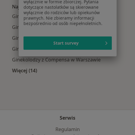
wyłącznie w formie zbiorczej. Pytania
Najpopularniejsze ubezpieczenia
dotyczące nastolatków są skierowane
wyłącznie do rodziców lub opiekunów
Ginekolodzy z Medicover w Warszawie
prawnych. Nie zbieramy informacji
bezpośrednio od osób niepełnoletnich.
Ginekolodzy z Allianz w Warszawie
Ginekolodzy z INTER Polska w Warszawie
Start survey
Ginekolodzy z Signal Iduna w Warszawie
Ginekolodzy z Compensa w Warszawie
Więcej (14)
Więcej w kategorii: Najpopularniejsze ubezpi
Serwis
Regulamin