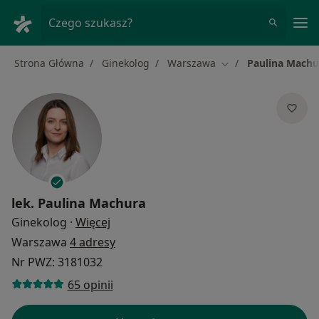
Me
Czego szukasz?
Strona Główna
Ginekolog
Warszawa
Paulina Machu
Zmień miasto
lek.
Paulina Machura
O specjalizacjach
Ginekolog
·
Więcej
Warszawa
4 adresy
Nr PWZ: 3181032
65 opinii