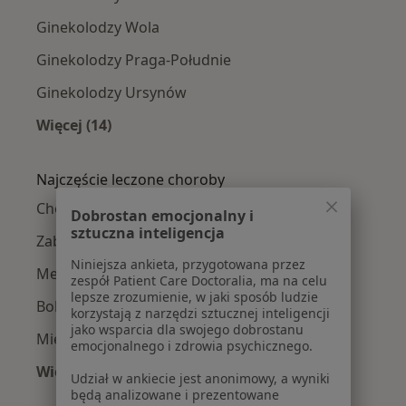
Ginekolodzy Wola
Ginekolodzy Praga-Południe
Ginekolodzy Ursynów
Więcej (14)
Więcej w kategorii: Ginekolodzy w pobliżu
Najczęście leczone choroby
Choroby ginekologiczne w Warszawie
Dobrostan emocjonalny i
sztuczna inteligencja
Zaburzenia miesiączkowania w Warszawie
Niniejsza ankieta, przygotowana przez
Menopauza w Warszawie
zespół Patient Care Doctoralia, ma na celu
lepsze zrozumienie, w jaki sposób ludzie
Bolesne miesiączkowanie w Warszawie
korzystają z narzędzi sztucznej inteligencji
jako wsparcia dla swojego dobrostanu
Mięśniaki macicy w Warszawie
emocjonalnego i zdrowia psychicznego.
Więcej (15)
Udział w ankiecie jest anonimowy, a wyniki
Więcej w kategorii: Najczęście leczone chorob
będą analizowane i prezentowane