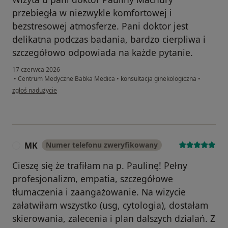
przebiegła w niezwykle komfortowej i
bezstresowej atmosferze. Pani doktor jest
delikatna podczas badania, bardzo cierpliwa i
szczegółowo odpowiada na każde pytanie.
17 czerwca 2026
•
Centrum Medyczne Babka Medica
•
konsultacja ginekologiczna
•
w opinii użytkownika Elwira
zgłoś nadużycie
MK
Numer telefonu zweryfikowany
M
Cieszę się że trafiłam na p. Paulinę! Pełny
profesjonalizm, empatia, szczegółowe
tłumaczenia i zaangażowanie. Na wizycie
załatwiłam wszystko (usg, cytologia), dostałam
skierowania, zalecenia i plan dalszych dzialań. Z