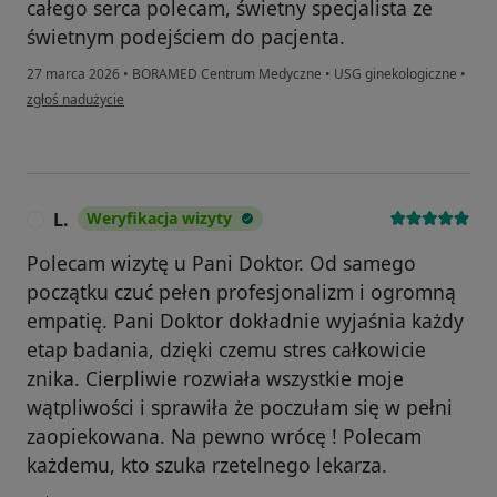
całego serca polecam, świetny specjalista ze
świetnym podejściem do pacjenta.
27 marca 2026
•
BORAMED Centrum Medyczne
•
USG ginekologiczne
•
w opinii użytkownika MK
zgłoś nadużycie
L.
Weryfikacja wizyty
L
Polecam wizytę u Pani Doktor. Od samego
początku czuć pełen profesjonalizm i ogromną
empatię. Pani Doktor dokładnie wyjaśnia każdy
etap badania, dzięki czemu stres całkowicie
znika. Cierpliwie rozwiała wszystkie moje
wątpliwości i sprawiła że poczułam się w pełni
zaopiekowana. Na pewno wrócę ! Polecam
każdemu, kto szuka rzetelnego lekarza.