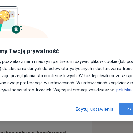
tystycznego Uniwersytetu
 kierunku medycyna estetyczna,
my Twoją prywatność
zem projektu Falkowski Network.
, pozwalasz nam i naszym partnerom używać plików cookie (lub p
wnie na ortodoncję, stale podnosząc
) do zbierania danych do celów statystycznych i dostarczania treśc
sach, jak i cyklach szkoleniowych - tj.
zaje przeglądania stron internetowych. W każdej chwili możesz spr
ry’ego Browna, Orthonavi Superior czy
wać swoje preferencje w ustawieniach. W ustawieniach znajdziesz ró
 Orthopedics -by w końcu zostać
prywatności stron trzecich. Więcej informacji znajdziesz w
polityka
przeć prowadzenie leczenia
Za
Edytuj ustawienia
dzieci, jak i dorosłych, na metodzie