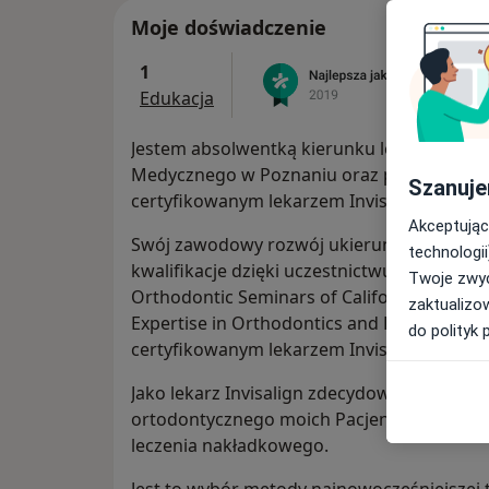
Moje doświadczenie
1
Edukacja
Jestem absolwentką kierunku lekarsko-den
Medycznego w Poznaniu oraz podyplomowo
Szanuje
certyfikowanym lekarzem Invisalign, lekar
Akceptując
Swój zawodowy rozwój ukierunkowałam głó
technologii
kwalifikacje dzięki uczestnictwu w wielu kur
Twoje zwyc
Orthodontic Seminars of California dr. Lar
zaktualizo
Expertise in Orthodontics and Dentofacial
do polityk 
certyfikowanym lekarzem Invisalign.
Jako lekarz Invisalign zdecydowałam się o
ortodontycznego moich Pacjentów, zarówno 
leczenia nakładkowego.