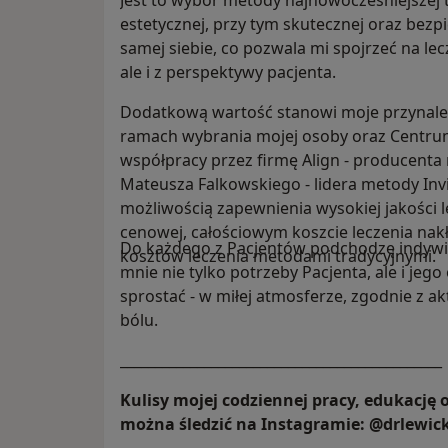
Jest to wybór metody najnowocześniejszej 
estetycznej, przy tym skutecznej oraz bezpi
samej siebie, co pozwala mi spojrzeć na lec
ale i z perspektywy pacjenta.
Dodatkową wartość stanowi moje przynale
ramach wybrania mojej osoby oraz Centrum
współpracy przez firmę Align - producenta n
Mateusza Falkowskiego - lidera metody Invi
możliwością zapewnienia wysokiej jakości l
cenowej, całościowym koszcie leczenia 
Do każdego z Pacjentów podchodzę indywid
kosztów leczenia metodami tradycyjnymi.
mnie nie tylko potrzeby Pacjenta, ale i jeg
sprostać - w miłej atmosferze, zgodnie z a
bólu.
______________________________________________
Kulisy mojej codziennej pracy, edukację 
można śledzić na Instagramie: @drlewi