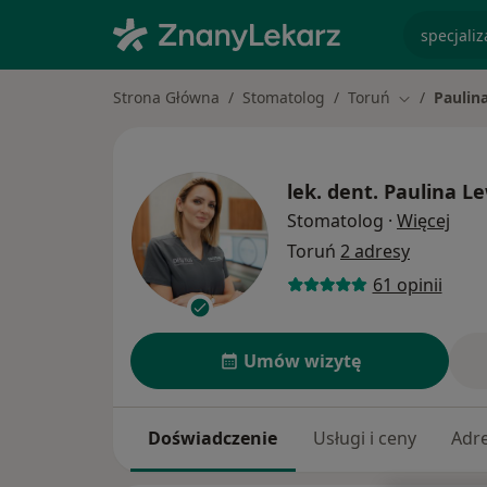
specjaliz
Strona Główna
Stomatolog
Toruń
Paulin
Zmień mias
lek. dent.
Paulina L
O sp
Stomatolog
·
Więcej
Toruń
2 adresy
61 opinii
Umów wizytę
Doświadczenie
Usługi i ceny
Adr