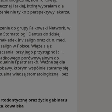
technologicznie, komfortowej,
ecznej i takiej, którą wybrałam dla
zenie nie tylko z perspektywy lekarza,
żenie do grupy Falkowski Network, w
 Stomatologii Dentus do ścisłej
akładek Invisalign oraz dr. n. med.
salign w Polsce. Wiąże się z
eczenia, przy jego przystępności
nakładkowego porównywalnym do
ualnie i partnersko. Ważne są dla
o obawy, którym wspólnie staramy się
ktualną wiedzą stomatologiczną i bez
ortodontyczną oraz życie gabinetu
cka.kowalska