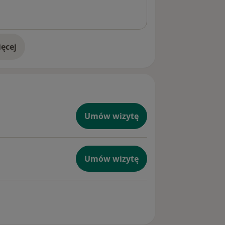
ęcej
doświadczeniu
Umów wizytę
Umów wizytę