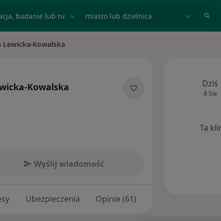
acja, badanie lub nazwisko
miasto lub dzielnica
a Lewicka-Kowalska
to
Dziś
ewicka-Kowalska
8 Sie
ecjalizacjach
Ta kl
Wyślij wiadomość
esy
Ubezpieczenia
Opinie (61)