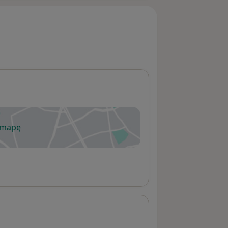
 mapę
wiera się w nowej karcie