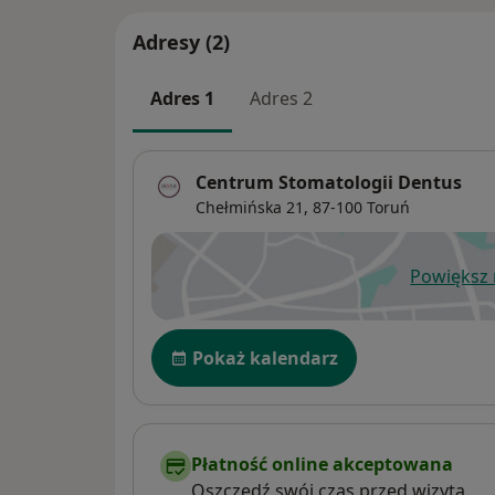
Adresy (2)
Adres 1
Adres 2
Centrum Stomatologii Dentus
Chełmińska 21,
87-100
Toruń
Powiększ
ot
Dostępność
Pokaż kalendarz
Płatność online akceptowana
Oszczędź swój czas przed wizytą.