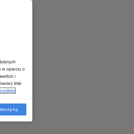
odobnych
i w oparciu o
awdzić i
wnież linki
 cookies
akceptuj