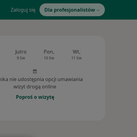
Zaloguj się
Dla profesjonalistów
Jutro
Pon,
Wt,
Śr,
Czw
9 Sie
10 Sie
11 Sie
12 Sie
13 Si
inika nie udostępnia opcji umawiania
wizyt drogą online
Poproś o wizytę