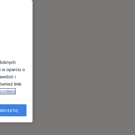
odobnych
i w oparciu o
awdzić i
wnież linki
 cookies
akceptuj