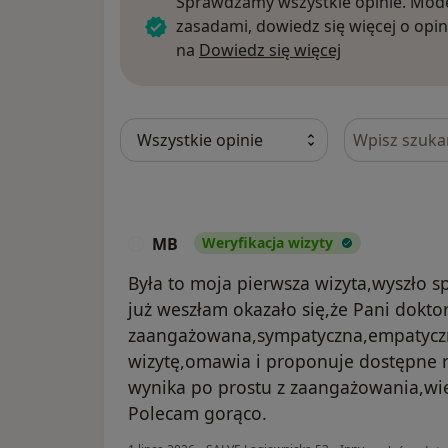
Sprawdzamy wszystkie opinie. Mode
zasadami, dowiedz się więcej o opin
Dowiedz się w
na
Dowiedz się więcej
Szukaj w opi
MB
Weryfikacja wizyty
M
Była to moja pierwsza wizyta,wyszło s
już weszłam okazało się,że Pani doktor
zaangażowana,sympatyczna,empatyczn
wizytę,omawia i proponuje dostępne r
wynika po prostu z zaangażowania,wię
Polecam gorąco.
w opinii uży