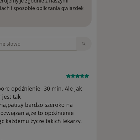
rujemy je zgodnie z naszymi
iach i sposobie obliczania gwiazdek
ięcej o opiniach
niach
pore opóźnienie -30 min. Ale jak
 jest tak
a,patrzy bardzo szeroko na
ozwiązania,że to opóźnienie
c każdemu życzę takich lekarzy.
tkownika MB