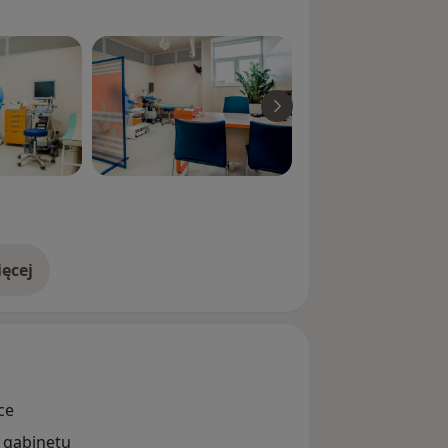
ęcej
doświadczeniu
ce
i gabinetu