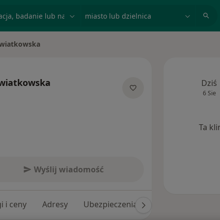
acja, badanie lub nazwisko
miasto lub dzielnica
Kwiatkowska
Kwiatkowska
Dziś
6 Sie
jalizacjach
Ta kl
Wyślij wiadomość
i i ceny
Adresy
Ubezpieczenia
Opinie (81)