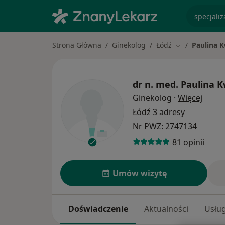
specjaliz
Strona Główna
Ginekolog
Łódź
Paulina 
Zmień miasto
dr n. med.
Paulina 
O spec
Ginekolog
·
Więcej
Łódź
3 adresy
Nr PWZ: 2747134
81 opinii
Umów wizytę
Doświadczenie
Aktualności
Usług