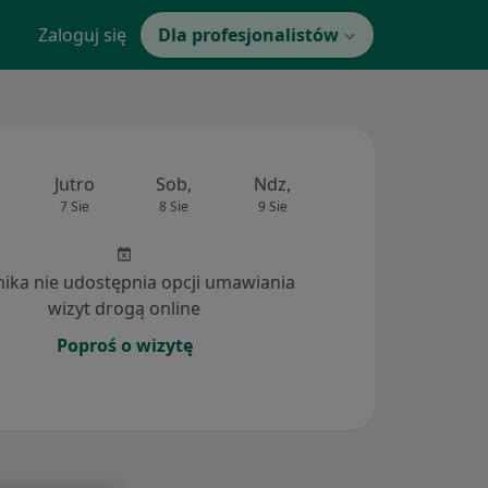
Zaloguj się
Dla profesjonalistów
Jutro
Sob,
Ndz,
Pon,
Wt,
7 Sie
8 Sie
9 Sie
10 Sie
11 Si
inika nie udostępnia opcji umawiania
wizyt drogą online
Poproś o wizytę