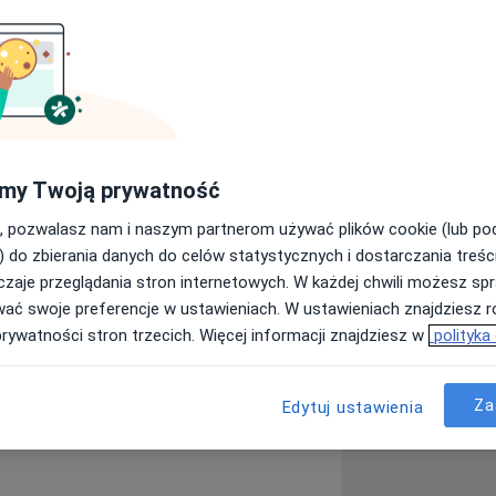
ego w Łodzi - Wydział Wojskowo -
bywałam w Klinice Ginekologii
 Medycyny Płodu i Ginekologii
wódzkim Specjalistycznym Szpitalu
my Twoją prywatność
 Madurowicza). Poza pracą w Oddziale
, pozwalasz nam i naszym partnerom używać plików cookie (lub p
nice Perinatologii Szpitala im.
) do zbierania danych do celów statystycznych i dostarczania treśc
e oraz w Oddziale Ginekologiczno -
zaje przeglądania stron internetowych. W każdej chwili możesz spr
Jestem Doktorantką I Katedry
wać swoje preferencje w ustawieniach. W ustawieniach znajdziesz ró
ycznego w Łodzi. Tytuł specjalisty
prywatności stron trzecich. Więcej informacji znajdziesz w
polityka
u 2020.
esiączkowania
a11y_sr_more_diseases
Endometrioza
+7
encjach w kraju i za granicą
Za
Edytuj ustawienia
sonografii oraz kolposkopii. Jestem
gów i Położników (PTGiP).