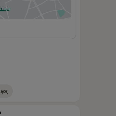
 mapę
wiera się w nowej karcie
ęcej
adresie
h