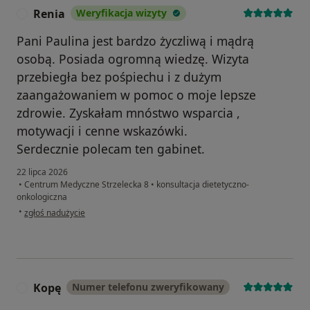
Renia
Weryfikacja wizyty
R
Pani Paulina jest bardzo życzliwą i mądrą
osobą. Posiada ogromną wiedzę. Wizyta
przebiegła bez pośpiechu i z dużym
zaangażowaniem w pomoc o moje lepsze
zdrowie. Zyskałam mnóstwo wsparcia ,
motywacji i cenne wskazówki.
Serdecznie polecam ten gabinet.
22 lipca 2026
•
Centrum Medyczne Strzelecka 8
•
konsultacja dietetyczno-
onkologiczna
w opinii użytkownika Renia
•
zgłoś nadużycie
Kopę
Numer telefonu zweryfikowany
K