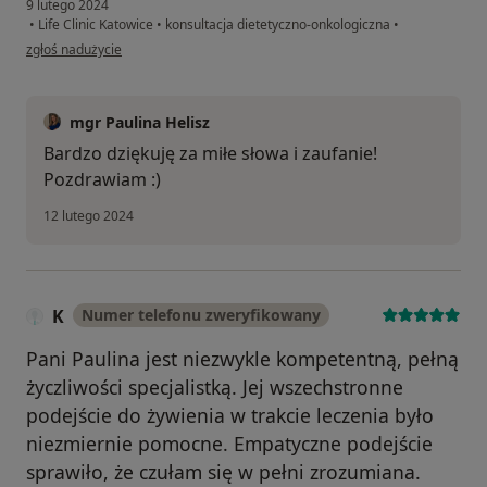
9 lutego 2024
•
Life Clinic Katowice
•
konsultacja dietetyczno-onkologiczna
•
w opinii użytkownika Arkadiusz
zgłoś nadużycie
mgr Paulina Helisz
Bardzo dziękuję za miłe słowa i zaufanie!
Pozdrawiam :)
12 lutego 2024
K
Numer telefonu zweryfikowany
Pani Paulina jest niezwykle kompetentną, pełną
życzliwości specjalistką. Jej wszechstronne
podejście do żywienia w trakcie leczenia było
niezmiernie pomocne. Empatyczne podejście
sprawiło, że czułam się w pełni zrozumiana.