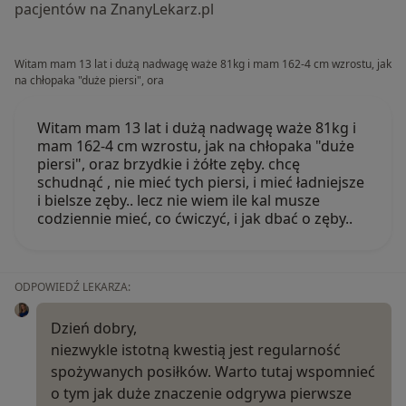
pacjentów na ZnanyLekarz.pl
Witam mam 13 lat i dużą nadwagę waże 81kg i mam 162-4 cm wzrostu, jak
na chłopaka "duże piersi", ora
Witam mam 13 lat i dużą nadwagę waże 81kg i
mam 162-4 cm wzrostu, jak na chłopaka "duże
piersi", oraz brzydkie i żółte zęby. chcę
schudnąć , nie mieć tych piersi, i mieć ładniejsze
i bielsze zęby.. lecz nie wiem ile kal musze
codziennie mieć, co ćwiczyć, i jak dbać o zęby..
ODPOWIEDŹ LEKARZA:
Dzień dobry,
niezwykle istotną kwestią jest regularność
spożywanych posiłków. Warto tutaj wspomnieć
o tym jak duże znaczenie odgrywa pierwsze