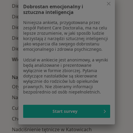
Dietetycy w Gliwicach
Dobrostan emocjonalny i
sztuczna inteligencja
Dietetycy w Tychach
Niniejsza ankieta, przygotowana przez
Dietetycy w Bielsku-Białej
zespół Patient Care Doctoralia, ma na celu
lepsze zrozumienie, w jaki sposób ludzie
Dietetycy w Chorzowie
korzystają z narzędzi sztucznej inteligencji
jako wsparcia dla swojego dobrostanu
Dietetycy w Zabrzu
emocjonalnego i zdrowia psychicznego.
Więcej (14)
Udział w ankiecie jest anonimowy, a wyniki
będą analizowane i prezentowane
Więcej w kategorii: W pobliżu Katowic
wyłącznie w formie zbiorczej. Pytania
dotyczące nastolatków są skierowane
Najczęście leczone choroby
wyłącznie do rodziców lub opiekunów
Otyłość w Katowicach
prawnych. Nie zbieramy informacji
bezpośrednio od osób niepełnoletnich.
Nadwaga w Katowicach
Cukrzyca w Katowicach
Start survey
Choroby dietozależne w Katowicach
Nadciśnienie tętnicze w Katowicach