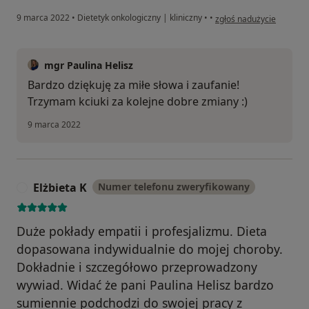
w opinii użytkownika Pac
9 marca 2022
•
Dietetyk onkologiczny | kliniczny
•
•
zgłoś nadużycie
mgr Paulina Helisz
Bardzo dziękuję za miłe słowa i zaufanie!
Trzymam kciuki za kolejne dobre zmiany :)
9 marca 2022
Elżbieta K
Numer telefonu zweryfikowany
E
Duże pokłady empatii i profesjalizmu. Dieta
dopasowana indywidualnie do mojej choroby.
Dokładnie i szczegółowo przeprowadzony
wywiad. Widać że pani Paulina Helisz bardzo
sumiennie podchodzi do swojej pracy z