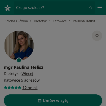
Me
Czego szukasz?
Strona Główna
Dietetyk
Katowice
Paulina Helisz
mgr
Paulina Helisz
O specjalizacjach
Dietetyk
·
Więcej
Katowice
5 adresów
12 opinii
Umów wizytę