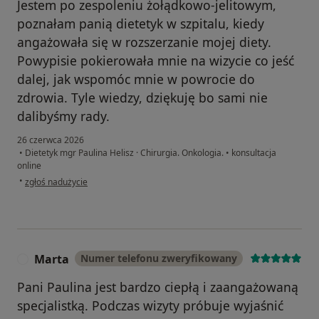
Jestem po zespoleniu żołądkowo-jelitowym,
poznałam panią dietetyk w szpitalu, kiedy
angażowała się w rozszerzanie mojej diety.
Powypisie pokierowała mnie na wizycie co jeść
dalej, jak wspomóc mnie w powrocie do
zdrowia. Tyle wiedzy, dziękuję bo sami nie
dalibyśmy rady.
26 czerwca 2026
•
Dietetyk mgr Paulina Helisz · Chirurgia. Onkologia.
•
konsultacja
online
w opinii użytkownika Kopę
•
zgłoś nadużycie
Marta
Numer telefonu zweryfikowany
M
Pani Paulina jest bardzo ciepłą i zaangażowaną
specjalistką. Podczas wizyty próbuje wyjaśnić