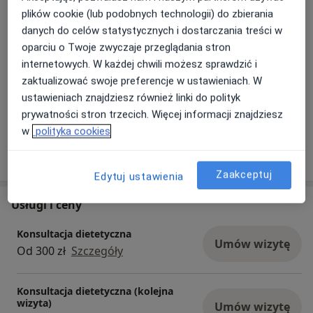
rekonwalescencji (np. po resekcjach żołądka, jelit,
a1
Nowotwory
Wymioty
Biegunka
Zaparcia
+10
plików cookie (lub podobnych technologii) do zbierania
trzustki czy przy wyłonionej stomii).
danych do celów statystycznych i dostarczania treści w
Pacjenci których przyjmuję
Współpraca interdyscyplinarna:
Po każdej
oparciu o Twoje zwyczaje przeglądania stron
Dorośli (Tylko pod niektórymi adresami)
wizycie przygotowuję kartę kliniczną dla
internetowych. W każdej chwili możesz sprawdzić i
pacjenta, którą może przedstawić swojemu
zaktualizować swoje preferencje w ustawieniach. W
Rodzaje konsultacji
lekarzowi prowadzącemu, dbając o pełną
ustawieniach znajdziesz również linki do polityk
Stacjonarne
Zobacz lokalizacje (1)
spójność działań dietetycznych z leczeniem
prywatności stron trzecich. Więcej informacji znajdziesz
onkologicznym lub chirurgicznym.
w
polityka cookies
Pokaż więcej
o doświadczeniu
Zaakceptuj
Edytuj ustawienia
Usługi i ceny
Konsultacja dietetyczna
Umów wizytę
Od 300 zł
Szczegóły
Konsultacja dietetyczna (kolejna
wizyta)
Umów wizytę