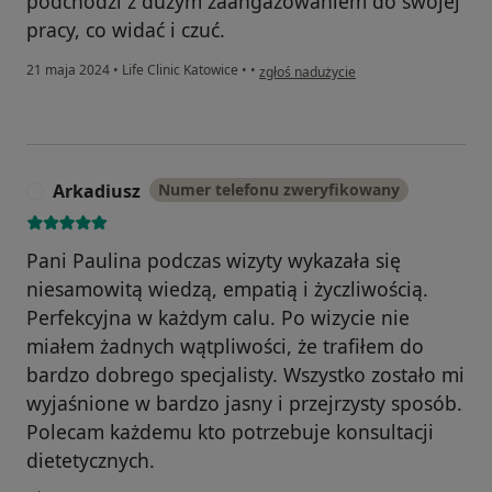
podchodzi z dużym zaangażowaniem do swojej
pracy, co widać i czuć.
w opinii użytkownika A.K
21 maja 2024
•
Life Clinic Katowice
•
•
zgłoś nadużycie
Arkadiusz
Numer telefonu zweryfikowany
A
Pani Paulina podczas wizyty wykazała się
niesamowitą wiedzą, empatią i życzliwością.
Perfekcyjna w każdym calu. Po wizycie nie
miałem żadnych wątpliwości, że trafiłem do
bardzo dobrego specjalisty. Wszystko zostało mi
wyjaśnione w bardzo jasny i przejrzysty sposób.
Polecam każdemu kto potrzebuje konsultacji
dietetycznych.