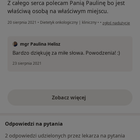
Z całego serca polecam Panią Paulinę bo jest
właściwą osobą na właściwym miejscu.
w opinii użytkownika 
20 sierpnia 2021
•
Dietetyk onkologiczny | kliniczny
•
•
zgłoś nadużycie
mgr Paulina Helisz
Bardzo dziękuję za miłe słowa. Powodzenia! :)
23 sierpnia 2021
Zobacz więcej
opinie powyżej
Odpowiedzi na pytania
2 odpowiedzi udzielonych przez lekarza na pytania