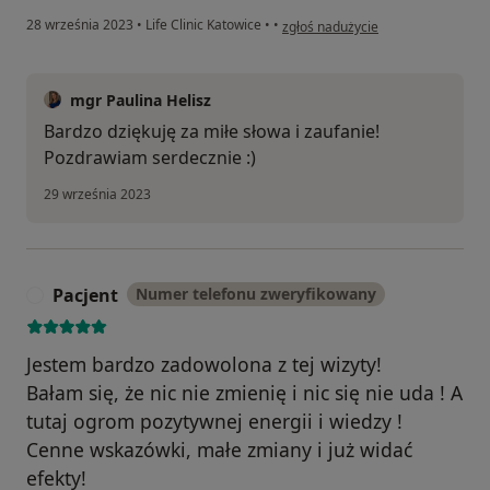
w opinii użytkownika K
28 września 2023
•
Life Clinic Katowice
•
•
zgłoś nadużycie
mgr Paulina Helisz
Bardzo dziękuję za miłe słowa i zaufanie!
Pozdrawiam serdecznie :)
29 września 2023
Pacjent
Numer telefonu zweryfikowany
P
Jestem bardzo zadowolona z tej wizyty!
Bałam się, że nic nie zmienię i nic się nie uda ! A
tutaj ogrom pozytywnej energii i wiedzy !
Cenne wskazówki, małe zmiany i już widać
efekty!