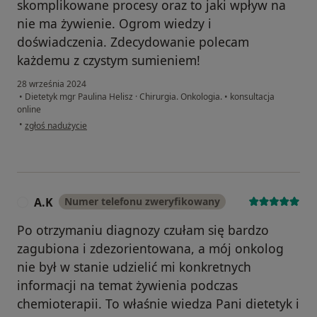
skomplikowane procesy oraz to jaki wpływ na
nie ma żywienie. Ogrom wiedzy i
doświadczenia. Zdecydowanie polecam
każdemu z czystym sumieniem!
28 września 2024
•
Dietetyk mgr Paulina Helisz · Chirurgia. Onkologia.
•
konsultacja
online
w opinii użytkownika Marta
•
zgłoś nadużycie
A.K
Numer telefonu zweryfikowany
A
Po otrzymaniu diagnozy czułam się bardzo
zagubiona i zdezorientowana, a mój onkolog
nie był w stanie udzielić mi konkretnych
informacji na temat żywienia podczas
chemioterapii. To właśnie wiedza Pani dietetyk i