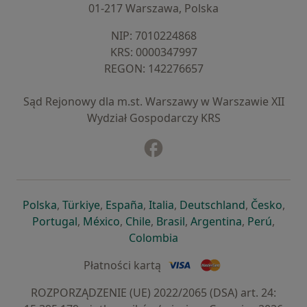
01-217 Warszawa, Polska
NIP: ⁠7010224868
KRS: ⁠0000347997
REGON: ⁠142276657
Sąd Rejonowy dla m.st. Warszawy w Warszawie XII
Wydział Gospodarczy KRS
Facebook
otwiera się w nowej karcie
otwiera się w nowej karcie
otwiera się w nowej karcie
otwiera się w nowej karcie
otwiera się w nowej karci
otwiera się
otwi
Polska
,
Türkiye
,
España
,
Italia
,
Deutschland
,
Česko
,
otwiera się w nowej karcie
otwiera się w nowej karcie
otwiera się w nowej karcie
otwiera się w nowej kar
otwiera się 
otwier
Portugal
,
México
,
Chile
,
Brasil
,
Argentina
,
Perú
,
otwiera się w nowej karc
Colombia
Płatności kartą
ROZPORZĄDZENIE (UE) 2022/2065 (DSA) art. 24: