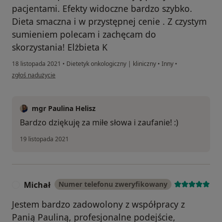
pacjentami. Efekty widoczne bardzo szybko.
Dieta smaczna i w przystępnej cenie . Z czystym
sumieniem polecam i zachęcam do
skorzystania! Elżbieta K
18 listopada 2021
•
Dietetyk onkologiczny | kliniczny
•
Inny
•
w opinii użytkownika Elżbieta K
zgłoś nadużycie
mgr Paulina Helisz
Bardzo dziękuję za miłe słowa i zaufanie! :)
19 listopada 2021
Michał
Numer telefonu zweryfikowany
M
Jestem bardzo zadowolony z współpracy z
Panią Pauliną, profesjonalne podejście,