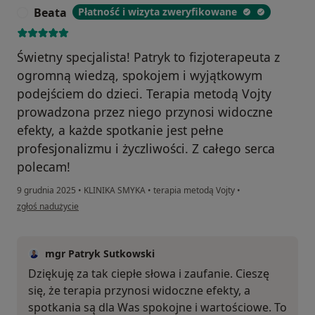
Beata
Płatność i wizyta zweryfikowane
B
Świetny specjalista! Patryk to fizjoterapeuta z
ogromną wiedzą, spokojem i wyjątkowym
podejściem do dzieci. Terapia metodą Vojty
prowadzona przez niego przynosi widoczne
efekty, a każde spotkanie jest pełne
profesjonalizmu i życzliwości. Z całego serca
polecam!
9 grudnia 2025
•
KLINIKA SMYKA
•
terapia metodą Vojty
•
w opinii użytkownika Beata
zgłoś nadużycie
mgr Patryk Sutkowski
Dziękuję za tak ciepłe słowa i zaufanie. Cieszę
się, że terapia przynosi widoczne efekty, a
spotkania są dla Was spokojne i wartościowe. To