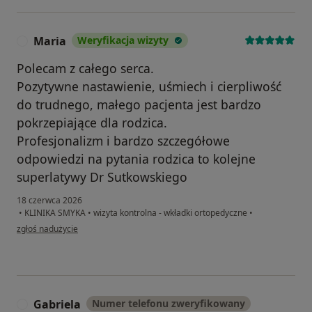
Maria
Weryfikacja wizyty
M
Polecam z całego serca.
Pozytywne nastawienie, uśmiech i cierpliwość
do trudnego, małego pacjenta jest bardzo
pokrzepiające dla rodzica.
Profesjonalizm i bardzo szczegółowe
odpowiedzi na pytania rodzica to kolejne
superlatywy Dr Sutkowskiego
18 czerwca 2026
•
KLINIKA SMYKA
•
wizyta kontrolna - wkładki ortopedyczne
•
w opinii użytkownika Maria
zgłoś nadużycie
Gabriela
Numer telefonu zweryfikowany
G