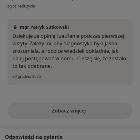
w opinii użytkownika Ewa
zgłoś nadużycie
mgr Patryk Sutkowski
Dziękuję za opinię i zaufanie podczas pierwszej
wizyty. Zależy mi, aby diagnostyka była jasna i
zrozumiała, a rodzice wiedzieli dokładnie, jak
dalej postępować w domu. Cieszę się, że zostało
to tak odebrane.
30 grudnia 2025
Zobacz więcej
opinie powyżej
Odpowiedzi na pytania