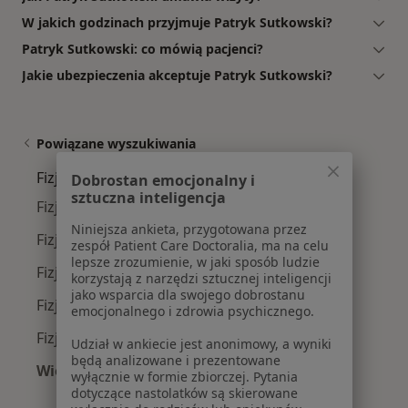
W jakich godzinach przyjmuje Patryk Sutkowski?
Patryk Sutkowski: co mówią pacjenci?
Jakie ubezpieczenia akceptuje Patryk Sutkowski?
Powiązane wyszukiwania
Fizjoterapeuci w pobliżu
Dobrostan emocjonalny i
sztuczna inteligencja
Fizjoterapeuci Mokotów
Niniejsza ankieta, przygotowana przez
Fizjoterapeuci Śródmieście
zespół Patient Care Doctoralia, ma na celu
lepsze zrozumienie, w jaki sposób ludzie
Fizjoterapeuci Ursynów
korzystają z narzędzi sztucznej inteligencji
jako wsparcia dla swojego dobrostanu
Fizjoterapeuci Wola
emocjonalnego i zdrowia psychicznego.
Fizjoterapeuci Ochota
Udział w ankiecie jest anonimowy, a wyniki
będą analizowane i prezentowane
Więcej (14)
wyłącznie w formie zbiorczej. Pytania
Więcej w kategorii: Fizjoterapeuci w pobliżu
dotyczące nastolatków są skierowane