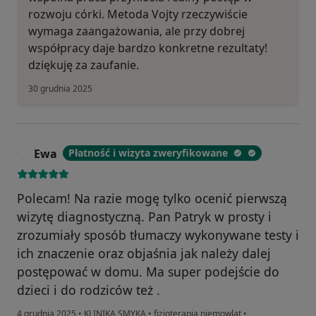
rozwoju córki. Metoda Vojty rzeczywiście
wymaga zaangażowania, ale przy dobrej
współpracy daje bardzo konkretne rezultaty!
dziękuję za zaufanie.
30 grudnia 2025
Ewa
Płatność i wizyta zweryfikowane
E
Polecam! Na razie mogę tylko ocenić pierwszą
wizytę diagnostyczną. Pan Patryk w prosty i
zrozumiały sposób tłumaczy wykonywane testy i
ich znaczenie oraz objaśnia jak należy dalej
postępować w domu. Ma super podejście do
dzieci i do rodziców też .
4 grudnia 2025
•
KLINIKA SMYKA
•
fizjoterapia niemowląt
•