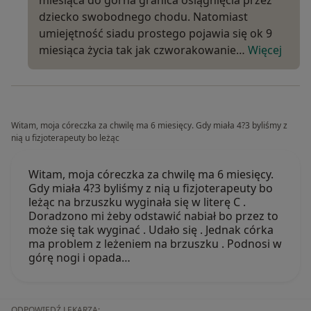
dziecko swobodnego chodu. Natomiast
umiejętność siadu prostego pojawia się ok 9
miesiąca życia tak jak czworakowanie…
Więcej
Witam, moja córeczka za chwilę ma 6 miesięcy. Gdy miała 4?3 byliśmy z
nią u fizjoterapeuty bo leżąc
Witam, moja córeczka za chwilę ma 6 miesięcy.
Gdy miała 4?3 byliśmy z nią u fizjoterapeuty bo
leżąc na brzuszku wyginała się w literę C .
Doradzono mi żeby odstawić nabiał bo przez to
może się tak wyginać . Udało się . Jednak córka
ma problem z leżeniem na brzuszku . Podnosi w
górę nogi i opada…
ODPOWIEDŹ LEKARZA: