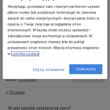
Konsultacja fizjoterapeutyczna
Skuteczność
Akceptując, pozwalasz nam i naszym partnerom używać
niemowląt (pierwsza wizyta)
Umów wizytę
Jako fizjoterapeuta dziecięcy, moim celem jest
plików cookie (lub podobnych technologii) do zbierania
450 zł
Szczegóły
osiągnięcie najlepszych wyników dla każdego dziecka.
danych do celów statystycznych i dostarczania treści w
Działam skutecznie i systematycznie, dbając o to, aby
oparciu o Twoje zwyczaje przeglądania stron
Dobór zaopatrzenia
każda wizyta przynosiła realne rezultaty. Moim
internetowych. W każdej chwili możesz sprawdzić i
ortopedycznego
Umów wizytę
największym sukcesem jest widok uśmiechniętych i
zaktualizować swoje preferencje w ustawieniach. W
600 zł
Szczegóły
zdrowszych dzieci, które odzyskują radość ruchu i
ustawieniach znajdziesz również linki do polityk
niezależność.
prywatności stron trzecich. Więcej informacji znajdziesz
Fizjoterapia
w
polityka cookies
Umów wizytę
400 zł
Szczegóły
Jeśli szukasz specjalisty, który będzie zaangażowany,
dostosuje się do Twojego dziecka i wykorzysta szeroką
Zaakceptuj
Edytuj ustawienia
wiedzę w dziedzinie fizjoterapii dziecięcej, to
Fizjoterapia dzieci
zapraszam Cię do skontaktowania się ze mną. Razem
Umów wizytę
400 zł
Szczegóły
możemy pomóc Twojemu dziecku odzyskać pełną
sprawność i radość życia.
+ 10 usług
W jaki sposób ustalane są ceny?