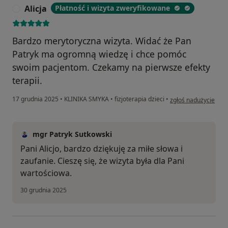
Alicja
Płatność i wizyta zweryfikowane
A
Bardzo merytoryczna wizyta. Widać że Pan
Patryk ma ogromną wiedzę i chce pomóc
swoim pacjentom. Czekamy na pierwsze efekty
terapii.
w opinii użytkownika 
17 grudnia 2025
•
KLINIKA SMYKA
•
fizjoterapia dzieci
•
zgłoś nadużycie
mgr Patryk Sutkowski
Pani Alicjo, bardzo dziękuję za miłe słowa i
zaufanie. Cieszę się, że wizyta była dla Pani
wartościowa.
30 grudnia 2025