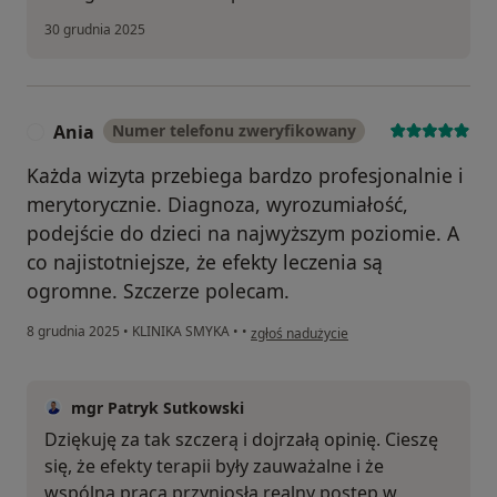
30 grudnia 2025
Ania
Numer telefonu zweryfikowany
A
Każda wizyta przebiega bardzo profesjonalnie i
merytorycznie. Diagnoza, wyrozumiałość,
podejście do dzieci na najwyższym poziomie. A
co najistotniejsze, że efekty leczenia są
ogromne. Szczerze polecam.
w opinii użytkownika Ania
8 grudnia 2025
•
KLINIKA SMYKA
•
•
zgłoś nadużycie
mgr Patryk Sutkowski
Dziękuję za tak szczerą i dojrzałą opinię. Cieszę
się, że efekty terapii były zauważalne i że
wspólna praca przyniosła realny postęp w