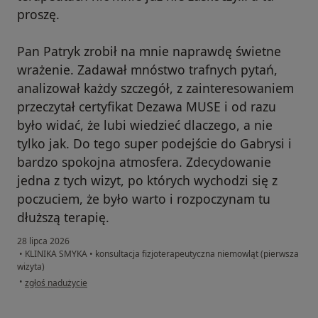
proszę.
Pan Patryk zrobił na mnie naprawdę świetne
wrażenie. Zadawał mnóstwo trafnych pytań,
analizował każdy szczegół, z zainteresowaniem
przeczytał certyfikat Dezawa MUSE i od razu
było widać, że lubi wiedzieć dlaczego, a nie
tylko jak. Do tego super podejście do Gabrysi i
bardzo spokojna atmosfera. Zdecydowanie
jedna z tych wizyt, po których wychodzi się z
poczuciem, że było warto i rozpoczynam tu
dłuższą terapię.
28 lipca 2026
•
KLINIKA SMYKA
•
konsultacja fizjoterapeutyczna niemowląt (pierwsza
wizyta)
w opinii użytkownika Magdalena, mama Gabrysi
•
zgłoś nadużycie