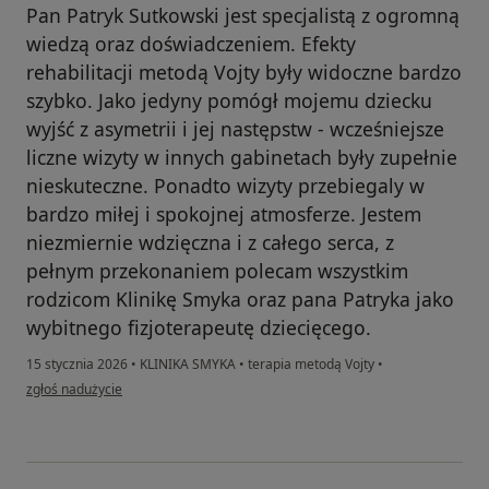
Pan Patryk Sutkowski jest specjalistą z ogromną
wiedzą oraz doświadczeniem. Efekty
rehabilitacji metodą Vojty były widoczne bardzo
szybko. Jako jedyny pomógł mojemu dziecku
wyjść z asymetrii i jej następstw - wcześniejsze
liczne wizyty w innych gabinetach były zupełnie
nieskuteczne. Ponadto wizyty przebiegaly w
bardzo miłej i spokojnej atmosferze. Jestem
niezmiernie wdzięczna i z całego serca, z
pełnym przekonaniem polecam wszystkim
rodzicom Klinikę Smyka oraz pana Patryka jako
wybitnego fizjoterapeutę dziecięcego.
15 stycznia 2026
•
KLINIKA SMYKA
•
terapia metodą Vojty
•
w opinii użytkownika Patrycja
zgłoś nadużycie