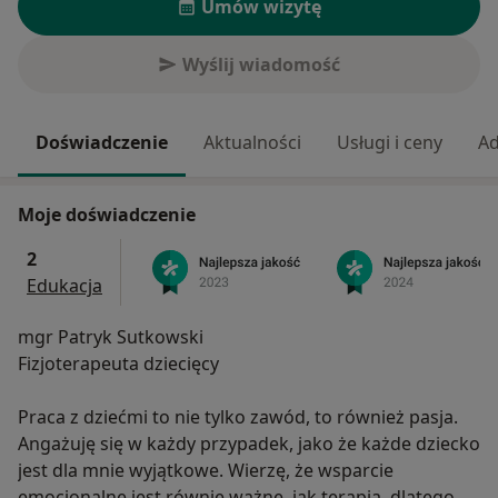
Umów wizytę
Wyślij wiadomość
Doświadczenie
Aktualności
Usługi i ceny
Ad
Moje doświadczenie
2
Edukacja
mgr Patryk Sutkowski
Fizjoterapeuta dziecięcy
Praca z dziećmi to nie tylko zawód, to również pasja.
Angażuję się w każdy przypadek, jako że każde dziecko
jest dla mnie wyjątkowe. Wierzę, że wsparcie
emocjonalne jest równie ważne, jak terapia, dlatego