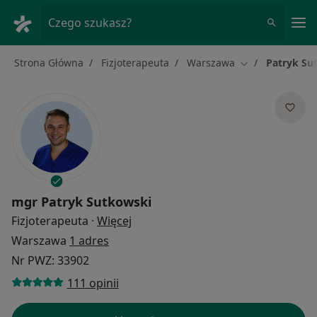
Me
Czego szukasz?
Strona Główna
Fizjoterapeuta
Warszawa
Patryk Su
Zmień miasto
mgr
Patryk Sutkowski
O specjalizacjach
Fizjoterapeuta
·
Więcej
Warszawa
1 adres
Nr PWZ: 33902
111 opinii