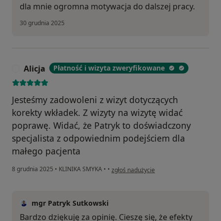
dla mnie ogromna motywacja do dalszej pracy.
30 grudnia 2025
Alicja
Płatność i wizyta zweryfikowane
A
Jesteśmy zadowoleni z wizyt dotyczących
korekty wkładek. Z wizyty na wizytę widać
poprawę. Widać, że Patryk to doświadczony
specjalista z odpowiednim podejściem dla
małego pacjenta
w opinii użytkownika Alicja
8 grudnia 2025
•
KLINIKA SMYKA
•
•
zgłoś nadużycie
mgr Patryk Sutkowski
Bardzo dziękuję za opinię. Cieszę się, że efekty