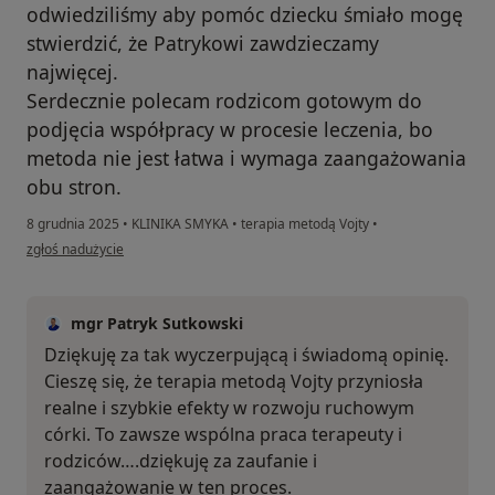
odwiedziliśmy aby pomóc dziecku śmiało mogę
stwierdzić, że Patrykowi zawdzieczamy
najwięcej.
Serdecznie polecam rodzicom gotowym do
podjęcia współpracy w procesie leczenia, bo
metoda nie jest łatwa i wymaga zaangażowania
obu stron.
8 grudnia 2025
•
KLINIKA SMYKA
•
terapia metodą Vojty
•
w opinii użytkownika DH
zgłoś nadużycie
mgr Patryk Sutkowski
Dziękuję za tak wyczerpującą i świadomą opinię.
Cieszę się, że terapia metodą Vojty przyniosła
realne i szybkie efekty w rozwoju ruchowym
córki. To zawsze wspólna praca terapeuty i
rodziców….dziękuję za zaufanie i
zaangażowanie w ten proces.