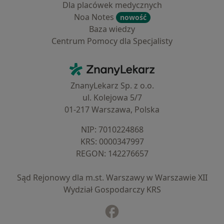
Dla placówek medycznych
Noa Notes
nowość
Baza wiedzy
Centrum Pomocy dla Specjalisty
Kontakt
ZnanyLekarz - Strona główna
ZnanyLekarz Sp. z o.o.
ul. Kolejowa 5/7
01-217 Warszawa, Polska
NIP: ⁠7010224868
KRS: ⁠0000347997
REGON: ⁠142276657
Sąd Rejonowy dla m.st. Warszawy w Warszawie XII
Wydział Gospodarczy KRS
Facebook
otwiera się w nowej karcie