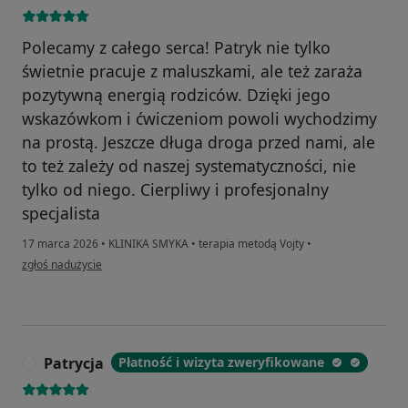
Polecamy z całego serca! Patryk nie tylko
świetnie pracuje z maluszkami, ale też zaraża
pozytywną energią rodziców. Dzięki jego
wskazówkom i ćwiczeniom powoli wychodzimy
na prostą. Jeszcze długa droga przed nami, ale
to też zależy od naszej systematyczności, nie
tylko od niego. Cierpliwy i profesjonalny
specjalista
17 marca 2026
•
KLINIKA SMYKA
•
terapia metodą Vojty
•
w opinii użytkownika Gabriela
zgłoś nadużycie
Patrycja
Płatność i wizyta zweryfikowane
P