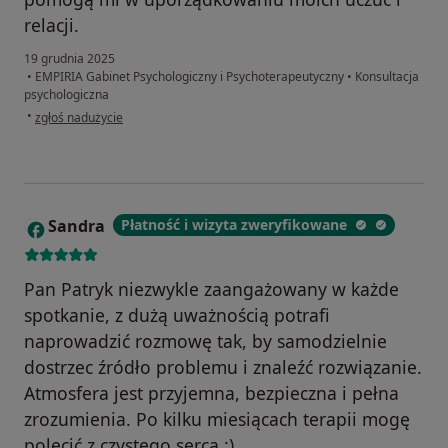
relacji.
19 grudnia 2025
•
EMPIRIA Gabinet Psychologiczny i Psychoterapeutyczny
•
Konsultacja
psychologiczna
w opinii użytkownika Gosia
•
zgłoś nadużycie
Sandra
Płatność i wizyta zweryfikowane
S
Pan Patryk niezwykle zaangażowany w każde
spotkanie, z dużą uważnością potrafi
naprowadzić rozmowę tak, by samodzielnie
dostrzec źródło problemu i znaleźć rozwiązanie.
Atmosfera jest przyjemna, bezpieczna i pełna
zrozumienia. Po kilku miesiącach terapii mogę
polecić z czystego serca :)