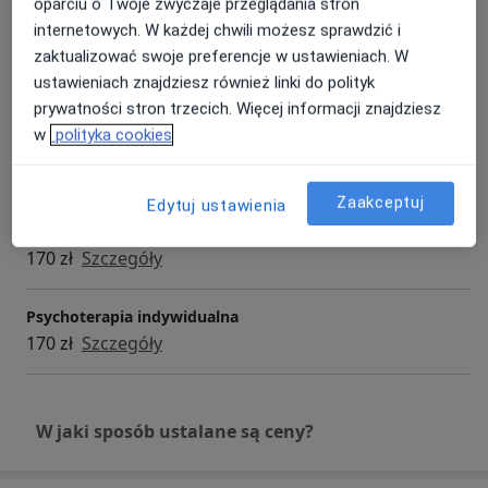
oparciu o Twoje zwyczaje przeglądania stron
internetowych. W każdej chwili możesz sprawdzić i
Konsultacja psychologiczna dzieci
zaktualizować swoje preferencje w ustawieniach. W
Umów wizytę
170 zł
Szczegóły
ustawieniach znajdziesz również linki do polityk
prywatności stron trzecich. Więcej informacji znajdziesz
w
polityka cookies
Psychoterapia
Umów wizytę
170 zł
Szczegóły
Zaakceptuj
Edytuj ustawienia
Konsultacja psychologiczna (pierwsza wizyta)
170 zł
Szczegóły
Psychoterapia indywidualna
170 zł
Szczegóły
W jaki sposób ustalane są ceny?