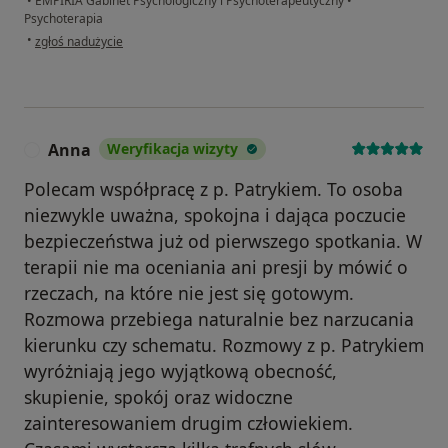
•
EMPIRIA Gabinet Psychologiczny i Psychoterapeutyczny
•
Psychoterapia
w opinii użytkownika Paweł
•
zgłoś nadużycie
Anna
Weryfikacja wizyty
A
Polecam współpracę z p. Patrykiem. To osoba
niezwykle uważna, spokojna i dająca poczucie
bezpieczeństwa już od pierwszego spotkania. W
terapii nie ma oceniania ani presji by mówić o
rzeczach, na które nie jest się gotowym.
Rozmowa przebiega naturalnie bez narzucania
kierunku czy schematu. Rozmowy z p. Patrykiem
wyróżniają jego wyjątkową obecność,
skupienie, spokój oraz widoczne
zainteresowaniem drugim człowiekiem.