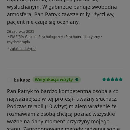
wysłuchanym. W gabinecie panuje swobodna
atmosfera, Pan Patryk zawsze miły i życzliwy,
pacjent nie czuje się oceniany.
26 czerwca 2025
•
EMPIRIA Gabinet Psychologiczny i Psychoterapeutyczny
•
Psychoterapia
w opinii użytkownika Zuzanna
•
zgłoś nadużycie
Łukasz
Weryfikacja wizyty
Ł
Pan Patryk to bardzo kompetentna osoba a co
najważniejsze w tej profesji- uważny słuchacz.
Podczas terapii (10 wizyt) miałem wrażenie że
rozmawiam z osobą chcącą poznać wszystkie
ważne na dany moment przyczyny mojego
stanu. Zaproponowane metody radzenia sobie