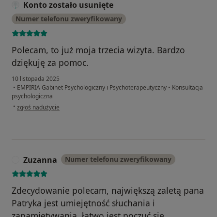
Konto zostało usunięte
Numer telefonu zweryfikowany
Polecam, to już moja trzecia wizyta. Bardzo
dziękuję za pomoc.
10 listopada 2025
•
EMPIRIA Gabinet Psychologiczny i Psychoterapeutyczny
•
Konsultacja
psychologiczna
w opinii użytkownika Konto zostało usunięte
•
zgłoś nadużycie
Zuzanna
Numer telefonu zweryfikowany
Z
Zdecydowanie polecam, największą zaletą pana
Patryka jest umiejętność słuchania i
zapamiętywania, łatwo jest poczuć się