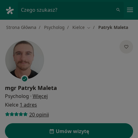
Me
Czego szukasz?
Strona Główna
Psycholog
Kielce
Patryk Maleta
Zmień miasto
mgr
Patryk Maleta
O specjalizacjach
Psycholog
·
Więcej
Kielce
1 adres
20 opinii
Umów wizytę