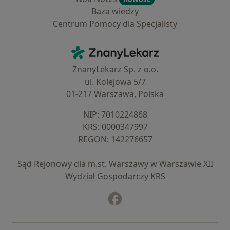
Baza wiedzy
Centrum Pomocy dla Specjalisty
Kontakt
ZnanyLekarz - Strona główna
ZnanyLekarz Sp. z o.o.
ul. Kolejowa 5/7
01-217 Warszawa, Polska
NIP: ⁠7010224868
KRS: ⁠0000347997
REGON: ⁠142276657
Sąd Rejonowy dla m.st. Warszawy w Warszawie XII
Wydział Gospodarczy KRS
Facebook
otwiera się w nowej karcie