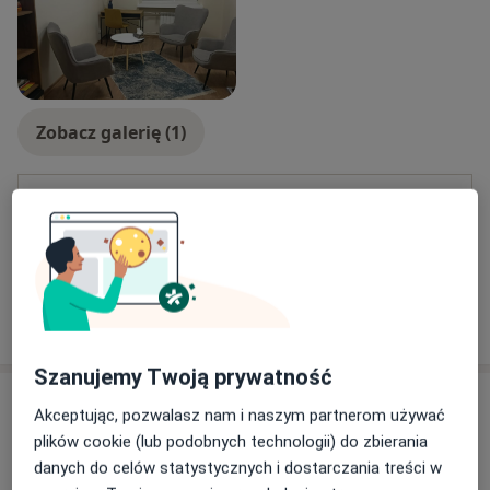
Zobacz galerię (1)
Płatność online akceptowana
Oszczędź swój czas przed wizytą.
Pokaż więcej
o doświadczeniu
Szanujemy Twoją prywatność
Usługi i ceny
Akceptując, pozwalasz nam i naszym partnerom używać
plików cookie (lub podobnych technologii) do zbierania
Konsultacja psychologiczna
Umów wizytę
danych do celów statystycznych i dostarczania treści w
170 zł
Szczegóły