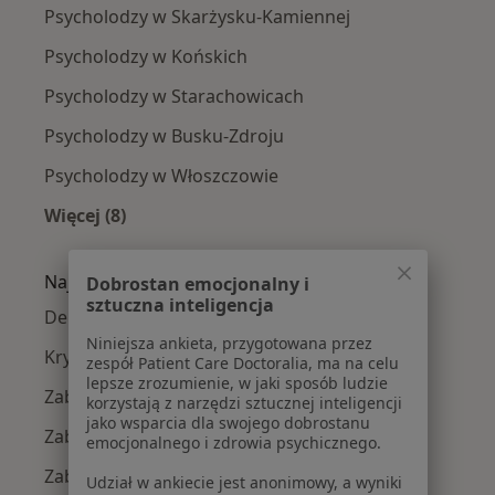
Psycholodzy w Skarżysku-Kamiennej
Psycholodzy w Końskich
Psycholodzy w Starachowicach
Psycholodzy w Busku-Zdroju
Psycholodzy w Włoszczowie
Więcej (8)
Więcej w kategorii: W pobliżu Kielc
Najczęście leczone choroby
Dobrostan emocjonalny i
sztuczna inteligencja
Depresja w Kielcach
Niniejsza ankieta, przygotowana przez
Kryzys emocjonalny w Kielcach
zespół Patient Care Doctoralia, ma na celu
lepsze zrozumienie, w jaki sposób ludzie
Zaburzenia emocjonalne w Kielcach
korzystają z narzędzi sztucznej inteligencji
jako wsparcia dla swojego dobrostanu
Zaburzenia lękowe w Kielcach
emocjonalnego i zdrowia psychicznego.
Zaburzenia nastroju w Kielcach
Udział w ankiecie jest anonimowy, a wyniki