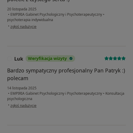
20 listopada 2025
•
EMPIRIA Gabinet Psychologiczny i Psychoterapeutyczny
•
psychoterapia indywidualna
w opinii użytkownika Sandra
•
zgłoś nadużycie
Luk
Weryfikacja wizyty
L
Bardzo sympatyczny profesjonalny Pan Patryk :)
polecam
14 listopada 2025
•
EMPIRIA Gabinet Psychologiczny i Psychoterapeutyczny
•
Konsultacja
psychologiczna
w opinii użytkownika Luk
•
zgłoś nadużycie