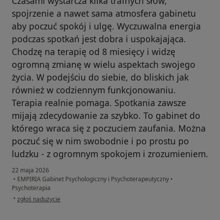
Czasami wystarcza kilka trafnych słów,
spojrzenie a nawet sama atmosfera gabinetu
aby poczuć spokój i ulgę. Wyczuwalna energia
podczas spotkań jest dobra i uspokajająca.
Chodzę na terapię od 8 miesięcy i widzę
ogromną zmianę w wielu aspektach swojego
życia. W podejściu do siebie, do bliskich jak
również w codziennym funkcjonowaniu.
Terapia realnie pomaga. Spotkania zawsze
mijają zdecydowanie za szybko. To gabinet do
którego wraca się z poczuciem zaufania. Można
poczuć się w nim swobodnie i po prostu po
ludzku - z ogromnym spokojem i zrozumieniem.
22 maja 2026
•
EMPIRIA Gabinet Psychologiczny i Psychoterapeutyczny
•
Psychoterapia
w opinii użytkownika Anna
•
zgłoś nadużycie