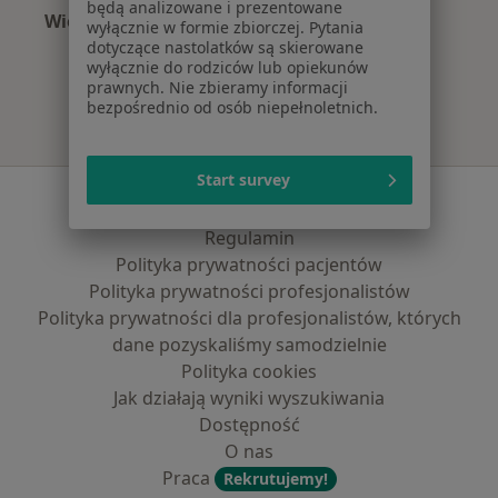
będą analizowane i prezentowane
Więcej (15)
wyłącznie w formie zbiorczej. Pytania
Więcej w kategorii: Najczęście leczone chorob
dotyczące nastolatków są skierowane
wyłącznie do rodziców lub opiekunów
prawnych. Nie zbieramy informacji
bezpośrednio od osób niepełnoletnich.
Start survey
Serwis
Regulamin
Polityka prywatności pacjentów
Polityka prywatności profesjonalistów
Polityka prywatności dla profesjonalistów, których
dane pozyskaliśmy samodzielnie
Polityka cookies
Jak działają wyniki wyszukiwania
Dostępność
O nas
Praca
Rekrutujemy!