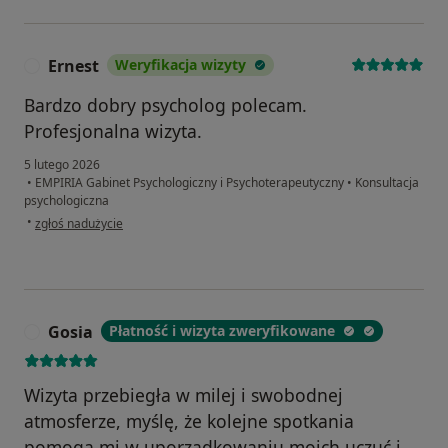
Ernest
Weryfikacja wizyty
E
Bardzo dobry psycholog polecam.
Profesjonalna wizyta.
5 lutego 2026
•
EMPIRIA Gabinet Psychologiczny i Psychoterapeutyczny
•
Konsultacja
psychologiczna
w opinii użytkownika Ernest
•
zgłoś nadużycie
Gosia
Płatność i wizyta zweryfikowane
G
Wizyta przebiegła w milej i swobodnej
atmosferze, myślę, że kolejne spotkania
pomogą mi w uporządkowaniu moich uczuć i