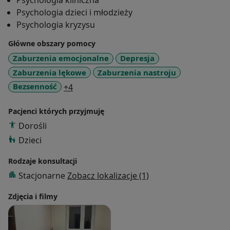
Psychologia kliniczna
dzieciom jak i młodzieży. Swoje doświadczenie
Psychologia dzieci i młodzieży
zdobywałem m.in. w poradni Krajowego Towarzystwa
Psychologia kryzysu
Autyzmu w Kielcach. W swojej pracy staram się
Główne obszary pomocy
stworzyć bezpieczną przestrzeń do pracy nad
doświadczanymi trudnościami, wolną od oceny, pełną
Zaburzenia emocjonalne
Depresja
szacunku i zrozumienia do przeżywanych problemów.
Zaburzenia lękowe
Zaburzenia nastroju
a11y_sr_more_diseases
Bezsenność
+4
Pacjenci których przyjmuję
Dorośli
Dzieci
Rodzaje konsultacji
Stacjonarne
Zobacz lokalizacje (1)
Zdjęcia i filmy