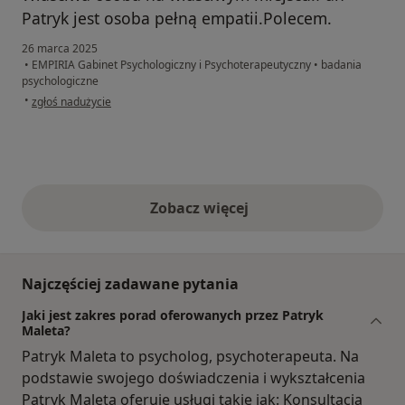
Patryk jest osoba pełną empatii.Polecem.
26 marca 2025
•
EMPIRIA Gabinet Psychologiczny i Psychoterapeutyczny
•
badania
psychologiczne
w opinii użytkownika Ryszard
•
zgłoś nadużycie
Zobacz więcej
opinie powyżej
Najczęściej zadawane pytania
Jaki jest zakres porad oferowanych przez Patryk
Maleta?
Patryk Maleta to psycholog, psychoterapeuta. Na
podstawie swojego doświadczenia i wykształcenia
Patryk Maleta oferuje usługi takie jak: Konsultacja