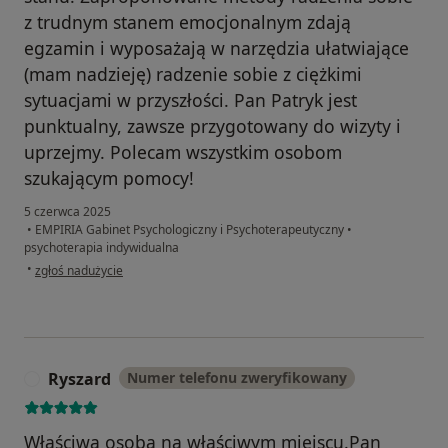
z trudnym stanem emocjonalnym zdają
egzamin i wyposażają w narzędzia ułatwiające
(mam nadzieję) radzenie sobie z ciężkimi
sytuacjami w przyszłości. Pan Patryk jest
punktualny, zawsze przygotowany do wizyty i
uprzejmy. Polecam wszystkim osobom
szukającym pomocy!
5 czerwca 2025
•
EMPIRIA Gabinet Psychologiczny i Psychoterapeutyczny
•
psychoterapia indywidualna
w opinii użytkownika Łukasz
•
zgłoś nadużycie
Ryszard
Numer telefonu zweryfikowany
R
Właściwa osoba na właściwym miejscu.Pan