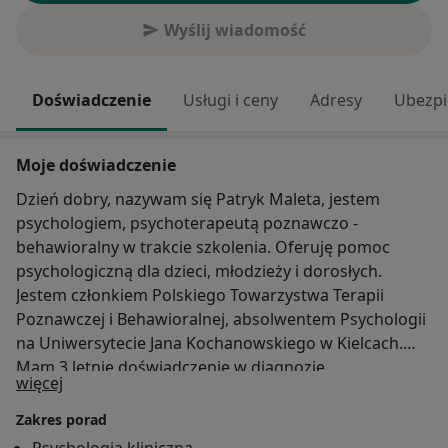
Wyślij wiadomość
Doświadczenie
Usługi i ceny
Adresy
Ubezpi
Moje doświadczenie
Dzień dobry, nazywam się Patryk Maleta, jestem
psychologiem, psychoterapeutą poznawczo -
behawioralny w trakcie szkolenia. Oferuję pomoc
psychologiczną dla dzieci, młodzieży i dorosłych.
Jestem członkiem Polskiego Towarzystwa Terapii
Poznawczej i Behawioralnej, absolwentem Psychologii
na Uniwersytecie Jana Kochanowskiego w Kielcach.
Mam 3 letnie doświadczenie w diagnozie,
O mnie
więcej
poradnictwie i terapii psychologicznej. W swojej
codziennej pracy pomagam uporać się z trudnościami
Zakres porad
emocjonalnymi, lękiem, depresją zarówno dorosłym,