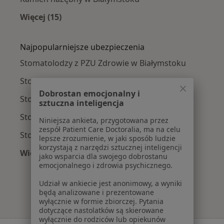
Więcej (15)
Więcej w kategorii: Najczęście leczone chorob
Najpopularniejsze ubezpieczenia
Stomatolodzy z PZU Zdrowie w Białymstoku
Stomatolodzy z Compensa w Białymstoku
Dobrostan emocjonalny i
Stomatolodzy z Enel-med w Białymstoku
sztuczna inteligencja
Stomatolodzy z Allianz w Białymstoku
Niniejsza ankieta, przygotowana przez
zespół Patient Care Doctoralia, ma na celu
Stomatolodzy z POLMED w Białymstoku
lepsze zrozumienie, w jaki sposób ludzie
korzystają z narzędzi sztucznej inteligencji
Więcej (1)
jako wsparcia dla swojego dobrostanu
Więcej w kategorii: Najpopularniejsze ubezpie
emocjonalnego i zdrowia psychicznego.
Udział w ankiecie jest anonimowy, a wyniki
będą analizowane i prezentowane
wyłącznie w formie zbiorczej. Pytania
dotyczące nastolatków są skierowane
wyłącznie do rodziców lub opiekunów