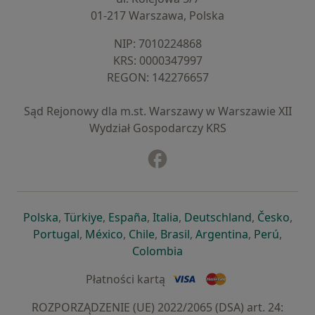
01-217 Warszawa, Polska
NIP: ⁠7010224868
KRS: ⁠0000347997
REGON: ⁠142276657
Sąd Rejonowy dla m.st. Warszawy w Warszawie XII
Wydział Gospodarczy KRS
Facebook
otwiera się w nowej karcie
otwiera się w nowej karcie
otwiera się w nowej karcie
otwiera się w nowej karcie
otwiera się w nowej karci
otwiera się
otwi
Polska
,
Türkiye
,
España
,
Italia
,
Deutschland
,
Česko
,
otwiera się w nowej karcie
otwiera się w nowej karcie
otwiera się w nowej karcie
otwiera się w nowej kar
otwiera się 
otwier
Portugal
,
México
,
Chile
,
Brasil
,
Argentina
,
Perú
,
otwiera się w nowej karc
Colombia
Płatności kartą
ROZPORZĄDZENIE (UE) 2022/2065 (DSA) art. 24: