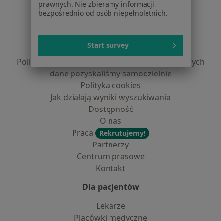
prawnych. Nie zbieramy informacji
Serwis
bezpośrednio od osób niepełnoletnich.
Regulamin
Polityka prywatności pacjentów
Start survey
Polityka prywatności profesjonalistów
Polityka prywatności dla profesjonalistów, których
dane pozyskaliśmy samodzielnie
Polityka cookies
Jak działają wyniki wyszukiwania
Dostępność
O nas
Praca
Rekrutujemy!
Partnerzy
Centrum prasowe
Kontakt
Dla pacjentów
Lekarze
Placówki medyczne