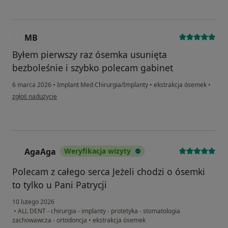
MB
M
Byłem pierwszy raz ósemka usunięta
bezboleśnie i szybko polecam gabinet
6 marca 2026
•
Implant Med Chirurgia/Implanty
•
ekstrakcja ósemek
•
w opinii użytkownika MB
zgłoś nadużycie
AgaAga
Weryfikacja wizyty
A
Polecam z całego serca Jeżeli chodzi o ósemki
to tylko u Pani Patrycji
10 lutego 2026
•
ALL DENT - chirurgia - implanty - protetyka - stomatologia
zachowawcza - ortodoncja
•
ekstrakcja ósemek