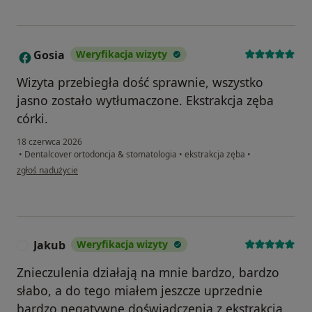
Gosia
Weryfikacja wizyty
G
Wizyta przebiegła dość sprawnie, wszystko
jasno zostało wytłumaczone. Ekstrakcja zęba
córki.
18 czerwca 2026
•
Dentalcover ortodoncja & stomatologia
•
ekstrakcja zęba
•
w opinii użytkownika Gosia
zgłoś nadużycie
Jakub
Weryfikacja wizyty
J
Znieczulenia działają na mnie bardzo, bardzo
słabo, a do tego miałem jeszcze uprzednie
bardzo negatywne doświadczenia z ekstrakcją