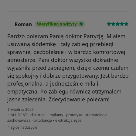
Roman
Weryfikacja wizyty
R
Bardzo polecam Panią doktor Patrycję. Miałem
usuwaną siódemkę i cały zabieg przebiegł
sprawnie, bezboleśnie i w bardzo komfortowej
atmosferze. Pani doktor wszystko dokładnie
wyjaśniła przed zabiegiem, dzięki czemu czułem
się spokojny i dobrze przygotowany. Jest bardzo
profesjonalna, a jednocześnie miła i
empatyczna. Po zabiegu również otrzymałem
jasne zalecenia. Zdecydowanie polecam!
1 kwietnia 2026
•
ALL DENT - chirurgia - implanty - protetyka - stomatologia
zachowawcza - ortodoncja
•
ekstrakcja zęba
w opinii użytkownika Roman
•
zgłoś nadużycie