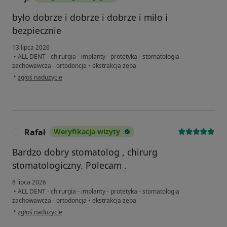
było dobrze i dobrze i dobrze i miło i
bezpiecznie
13 lipca 2026
•
ALL DENT - chirurgia - implanty - protetyka - stomatologia
zachowawcza - ortodoncja
•
ekstrakcja zęba
w opinii użytkownika jl
•
zgłoś nadużycie
Rafał
Weryfikacja wizyty
R
Bardzo dobry stomatolog , chirurg
stomatologiczny. Polecam .
8 lipca 2026
•
ALL DENT - chirurgia - implanty - protetyka - stomatologia
zachowawcza - ortodoncja
•
ekstrakcja zęba
w opinii użytkownika Rafał
•
zgłoś nadużycie