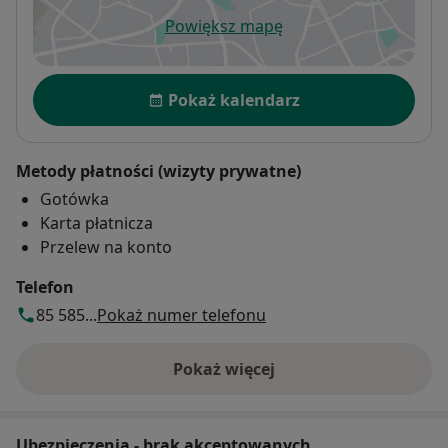
Powiększ mapę
otwiera się w nowej karcie
Dostępność
Pokaż kalendarz
Metody płatności (wizyty prywatne)
Gotówka
Karta płatnicza
Przelew na konto
Telefon
85 585...
Pokaż numer telefonu
Pokaż więcej
o adresie
Ubezpieczenia - brak akceptowanych