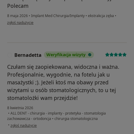
Polecam
8 maja 2026
•
Implant Med Chirurgia/Implanty
•
ekstrakcja zęba
•
w opinii użytkownika Łukasz
zgłoś nadużycie
Bernadetta
Weryfikacja wizyty
B
Czułam się zaopiekowana, widoczna i ważna.
Profesjonalnie, wygodnie, na fotelu jak u
masażystki ;). Jeżeli ktoś ma obawy przed
wizytami u osób stomatologicznych, to u tej
stomatolożki wam przejdzie!
8 kwietnia 2026
•
ALL DENT - chirurgia - implanty - protetyka - stomatologia
zachowawcza - ortodoncja
•
chirurgia stomatologiczna
w opinii użytkownika Bernadetta
•
zgłoś nadużycie