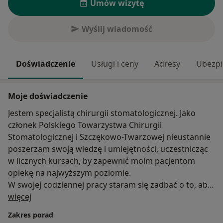
Umów wizytę
Wyślij wiadomość
Doświadczenie
Usługi i ceny
Adresy
Ubezpi
Moje doświadczenie
Jestem specjalistą chirurgii stomatologicznej. Jako
członek Polskiego Towarzystwa Chirurgii
Stomatologicznej i Szczękowo-Twarzowej nieustannie
poszerzam swoją wiedzę i umiejętności, uczestnicząc
w licznych kursach, by zapewnić moim pacjentom
opiekę na najwyższym poziomie.
W swojej codziennej pracy staram się zadbać o to, aby
O mnie
wizyta nie była dla pacjenta traumatycznym
więcej
przeżyciem i nie budziła negatywnych skojarzeń.
Zakres porad
Moje łagodne usposobienie pomaga mi w pracy z