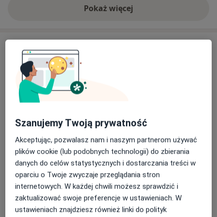
Pokaż więcej
o doświadczeniu
Usługi i ceny
Chirurgia stomatologiczna
Umów wizytę
Od 300 zł
Szczegóły
Ekstrakcja zęba mlecznego
Umów wizytę
Szczegóły
Szanujemy Twoją prywatność
Akceptując, pozwalasz nam i naszym partnerom używać
Nacięcie i drenaż ropnia
plików cookie (lub podobnych technologii) do zbierania
Umów wizytę
Szczegóły
danych do celów statystycznych i dostarczania treści w
oparciu o Twoje zwyczaje przeglądania stron
internetowych. W każdej chwili możesz sprawdzić i
Konsultacja implantologiczna
Umów wizytę
zaktualizować swoje preferencje w ustawieniach. W
Od 200 zł
Szczegóły
ustawieniach znajdziesz również linki do polityk