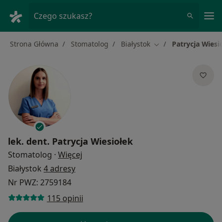
Me
Czego szukasz?
Strona Główna
Stomatolog
Białystok
Patrycja Wiesi
Zmień miasto
lek. dent.
Patrycja Wiesiołek
O specjalizacjach
Stomatolog
·
Więcej
Białystok
4 adresy
Nr PWZ: 2759184
115 opinii