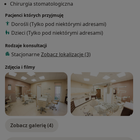
Chirurgia stomatologiczna
najbardziej zestresowanymi pacjentami, a ich uśmiech
i zadowolenie po zakończonych zabiegach dają mi
Pacjenci których przyjmuję
największą satysfakcję.
Dorośli (Tylko pod niektórymi adresami)
Serdecznie zapraszam na konsultację.
Dzieci (Tylko pod niektórymi adresami)
Rodzaje konsultacji
Stacjonarne
Zobacz lokalizacje (3)
Zdjęcia i filmy
Zobacz galerię (4)