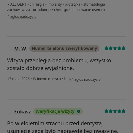
•
ALL DENT - chirurgia - implanty - protetyka - stomatologia
zachowawcza - ortodoncja
•
chirurgiczne usuwanie ósemek
w opinii użytkownika Jakub
•
zgłoś nadużycie
M. W.
Numer telefonu zweryfikowany
M
Wizyta przebiegła bez problemu, wszystko
zostało dobrze wyjaśnione.
w opinii użytkownika M. W.
13 maja 2026
•
W innym miejscu
•
Inny
•
zgłoś nadużycie
Łukasz
Weryfikacja wizyty
Ł
Po wieloletnim strachu przed dentystą
usunięcie zęba było naprawdę bezinwazyjne.