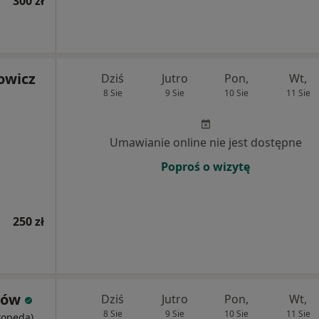
300 zł
owicz
Dziś
Jutro
Pon,
Wt,
8 Sie
9 Sie
10 Sie
11 Sie
Umawianie online nie jest dostępne
Poproś o wizytę
250 zł
ców
Dziś
Jutro
Pon,
Wt,
8 Sie
9 Sie
10 Sie
11 Sie
rtopeda)