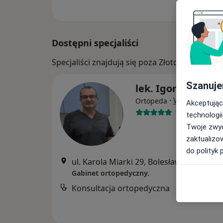
Dostępni specjaliści
Specjaliści znajdują się poza Złotoryja, doln
Szanuje
lek. Igor Pocztyw
·
Więcej
Ortopeda
Akceptując
171 opinii
technologii
Twoje zwyc
zaktualizo
do polityk 
ul. Karola Miarki 29, Bolesławiec
•
Mapa
Gabinet ortopedyczny.
Konsultacja ortopedyczna