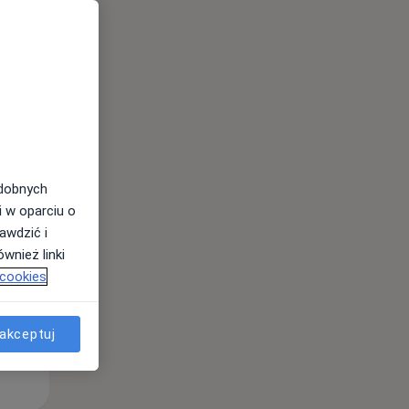
Śr,
Czw,
Pt,
12 Sie
13 Sie
14 Sie
odobnych
i w oparciu o
awdzić i
wnież linki
 cookies
akceptuj