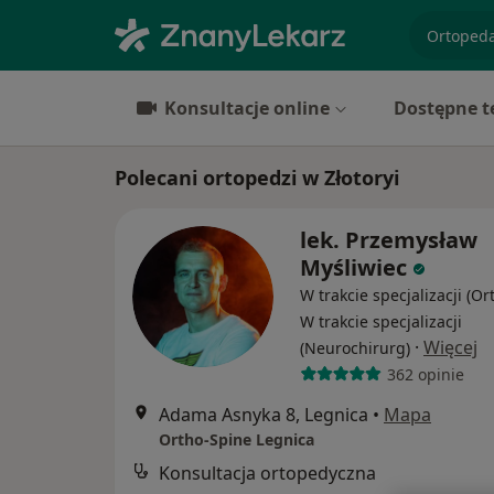
specjaliz
Konsultacje online
Dostępne t
Polecani ortopedzi w Złotoryi
lek. Przemysław
Myśliwiec
W trakcie specjalizacji (Or
W trakcie specjalizacji
·
Więcej
(Neurochirurg)
362 opinie
Adama Asnyka 8, Legnica
•
Mapa
Ortho-Spine Legnica
Konsultacja ortopedyczna