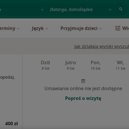
acja, badanie lub nazwisko
miasto lub dzielnica
erminy
Język
Przyjmuje dzieci
Wi
Jak działają wyniki wysz
Dziś
Jutro
Pon,
Wt,
8 Sie
9 Sie
10 Sie
11 Sie
topeda),
Umawianie online nie jest dostępne
Poproś o wizytę
400 zł