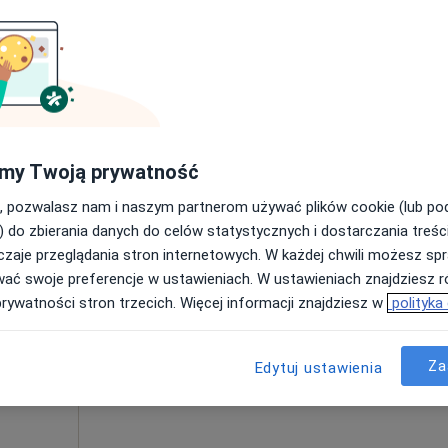
ośląskie, w obszarach bliskich Twojemu wyszukiwaniu.
my Twoją prywatność
y
Dziś
Jutro
Pon,
Wt,
8 Sie
9 Sie
10 Sie
11 Sie
, pozwalasz nam i naszym partnerom używać plików cookie (lub p
) do zbierania danych do celów statystycznych i dostarczania treśc
zaje przeglądania stron internetowych. W każdej chwili możesz spr
Umawianie online nie jest dostępne
wać swoje preferencje w ustawieniach. W ustawieniach znajdziesz ró
Poproś o wizytę
prywatności stron trzecich. Więcej informacji znajdziesz w
polityka
Za
Edytuj ustawienia
od 300 zł