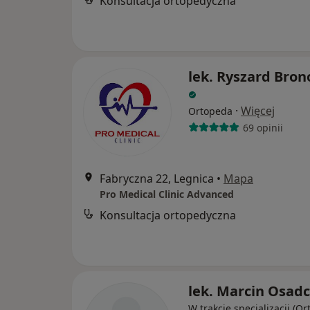
Konsultacja ortopedyczna
lek. Ryszard Bron
·
Więcej
Ortopeda
69 opinii
Fabryczna 22, Legnica
•
Mapa
Pro Medical Clinic Advanced
Konsultacja ortopedyczna
lek. Marcin Osad
W trakcie specjalizacji (O