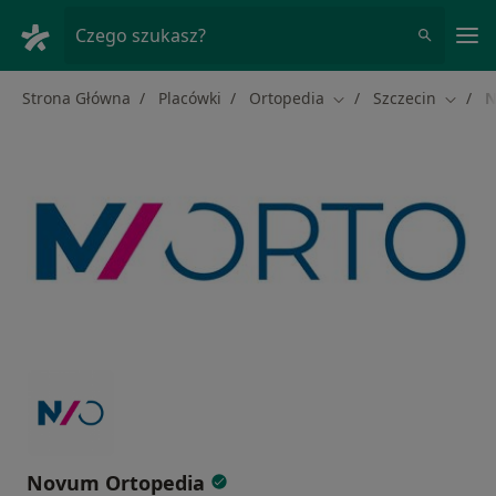
Me
Czego szukasz?
Strona Główna
Placówki
Ortopedia
Szczecin
N
Zmień miasto
Zmień 
Novum Ortopedia