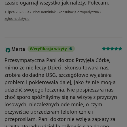
czasie ogarnął wszystko jak należy. Polecam.
1 lipca 2026
•
lek. Piotr Kominiak
•
konsultacja ortopedyczna
•
w opinii użytkownika A.Z.
zgłoś nadużycie
Marta
Weryfikacja wizyty
M
Przesympatyczna Pani doktor. Przyjęła Córkę,
mimo że nie leczy Dzieci. Skonsultowała nas,
zrobiła dokładne USG, szczegółowo wyjaśniła
problem i pokierowała dalej, jako że nie mogła
udzielić swojego leczenia. Nie pospieszała nas,
choć sporo spóźniłyśmy się na wizytę z przyczyn
losowych, niezależnych ode mnie, o czym
oczywiście uprzedziłam telefonicznie i
przeprosiłam. Pani doktor nie wzięła zapłaty za
wizytę. Porady udzieliła całkowicie za darmo,