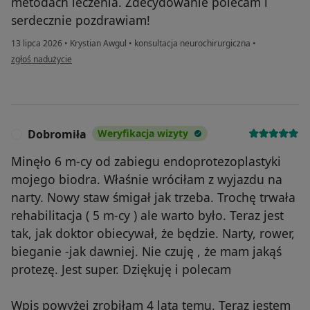
metodach leczenia. Zdecydowanie polecam i
serdecznie pozdrawiam!
13 lipca 2026
•
Krystian Awgul
•
konsultacja neurochirurgiczna
•
w opinii użytkownika Agata B
zgłoś nadużycie
Dobromiła
Weryfikacja wizyty
D
Minęło 6 m-cy od zabiegu endoprotezoplastyki
mojego biodra. Właśnie wróciłam z wyjazdu na
narty. Nowy staw śmigał jak trzeba. Trochę trwała
rehabilitacja ( 5 m-cy ) ale warto było. Teraz jest
tak, jak doktor obiecywał, że będzie. Narty, rower,
bieganie -jak dawniej. Nie czuję , że mam jakąś
protezę. Jest super. Dziękuję i polecam
Wpis powyżej zrobiłam 4 lata temu. Teraz jestem