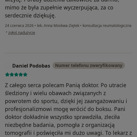
mimo że była zupełnie wyczerpująca, za co
serdecznie dziękuję.
24 czerwca 2026
•
lek. Anna Moskwa-Ziętek
•
konsultacja reumatologiczna
w opinii użytkownika Marta
•
zgłoś nadużycie
Daniel Podobas
Numer telefonu zweryfikowany
D
Z całego serca polecam Panią doktor. Po utracie
śledziony i wielu obawach związanych z
powrotem do sportu, dzięki jej zaangażowaniu i
profesjonalizmowi mogę wrócić do boksu. Pani
doktor dokładnie wszystko sprawdziła, zleciła
niezbędne badania, pomogła z organizacją
tomografii i poświęciła mi dużo uwagi. To lekarz z