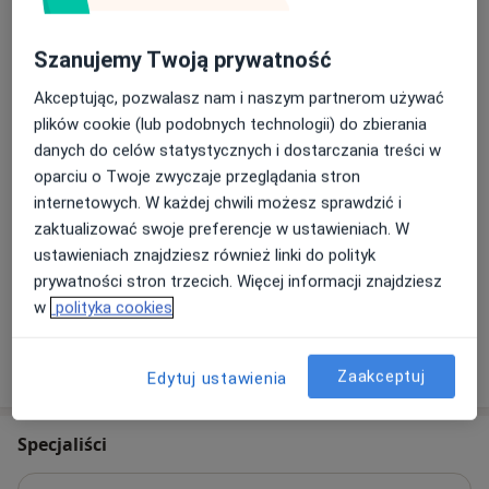
konsultacja ortopedyczna
Od 350 zł
Szczegóły
Szanujemy Twoją prywatność
Umów
Akceptując, pozwalasz nam i naszym partnerom używać
plików cookie (lub podobnych technologii) do zbierania
Konsultacja lekarza sportowego
danych do celów statystycznych i dostarczania treści w
konsultacja lekarza sportowego
oparciu o Twoje zwyczaje przeglądania stron
Od 320 zł
Szczegóły
internetowych. W każdej chwili możesz sprawdzić i
Umów
zaktualizować swoje preferencje w ustawieniach. W
ustawieniach znajdziesz również linki do polityk
prywatności stron trzecich. Więcej informacji znajdziesz
+ 21 usług
w
polityka cookies
W jaki sposób ustalane są ceny?
Zaakceptuj
Edytuj ustawienia
Specjaliści