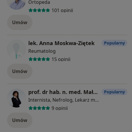
Ortopeda
101 opinii
Umów
lek. Anna Moskwa-Ziętek
Popularny
Reumatolog
15 opinii
Umów
prof. dr hab. n. med. Małgorzata Ewa Marchelek-Myśliwiec
Popularny
Internista, Nefrolog, Lekarz medycyny sportowej
9 opinii
Umów