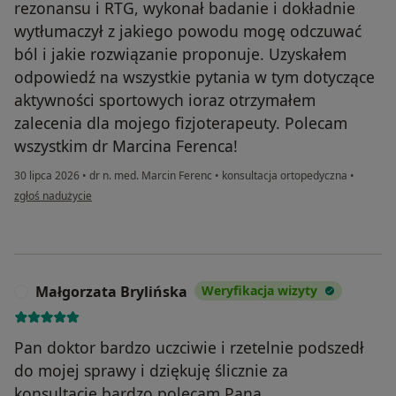
rezonansu i RTG, wykonał badanie i dokładnie
wytłumaczył z jakiego powodu mogę odczuwać
ból i jakie rozwiązanie proponuje. Uzyskałem
odpowiedź na wszystkie pytania w tym dotyczące
aktywności sportowych ioraz otrzymałem
zalecenia dla mojego fizjoterapeuty. Polecam
wszystkim dr Marcina Ferenca!
30 lipca 2026
•
dr n. med. Marcin Ferenc
•
konsultacja ortopedyczna
•
w opinii użytkownika Michał K.
zgłoś nadużycie
Małgorzata Brylińska
Weryfikacja wizyty
M
Pan doktor bardzo uczciwie i rzetelnie podszedł
do mojej sprawy i dziękuję ślicznie za
konsultację,bardzo polecam Pana