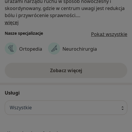
urazami narządu ruchu w sposób nowoczesny i
skoordynowany, gdzie w centrum uwagi jest redukcja
bólu i przywrócenie sprawności.
O nas
W procesie leczenia wykorzystujemy nowoczesne
więcej
technik diagnostyczne, operacyjne i rehabilitacyjne
Nasze specjalizacje
Pokaż wszystkie
oparte na najnowszych technologiach o
udokumentowanej skuteczności. Wszyscy członkowie
Ortopedia
Neurochirurgia
zespołu ze sobą blisko współpracują w czasie całego
procesu leczenia. Traktujemy naszych pacjentów w
sposób holistyczny i dostosowujemy metody leczenia
Zobacz więcej
do indywidualnych potrzeb i oczekiwań.
Usługi
Wszystkie