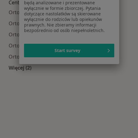
Centra medyczne Ortopedia w pobliżu
będą analizowane i prezentowane
wyłącznie w formie zbiorczej. Pytania
Ortopedia centra medyczne w Stargardzie
dotyczące nastolatków są skierowane
wyłącznie do rodziców lub opiekunów
Ortopedia centra medyczne w Policach
prawnych. Nie zbieramy informacji
bezpośrednio od osób niepełnoletnich.
Ortopedia centra medyczne w Goleniowie
Ortopedia centra medyczne w Bezrzeczu
Start survey
Ortopedia centra medyczne w Mierzynie
Więcej (2)
Więcej w kategorii: Centra medyczne Ortopedia 