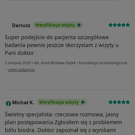
Dariusz
Weryfikacja wizyty
D
Super podejście do pacjenta szczegółowe
badania pewnie jeszcze skorzystam z wizyty u
Pani doktor
5 sierpnia 2026
•
lek. Anna Moskwa-Ziętek
•
konsultacja reumatologiczna
w opinii użytkownika Dariusz
•
zgłoś nadużycie
Michał K.
Weryfikacja wizyty
M
Świetny specjalista- rzeczowa rozmowa, jasny
plan postępowania.Zgłosiłem się z problemem
bólu biodra. Doktor zapoznał się z wynikami