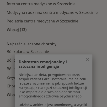
Interna centra medyczne w Szczecinie
Medycyna rodzinna centra medyczne w Szczecinie
Pediatria centra medyczne w Szczecinie
Więcej (13)
Więcej w kategorii: Najpopularniesze centra m
Najczęście leczone choroby
Ból kolana w Szczecinie
Ból barku w Szczecinie
Dobrostan emocjonalny i
sztuczna inteligencja
Ból biodra w Szczecinie
Niniejsza ankieta, przygotowana przez
Zwyrodnienie stawów w Szczecinie
zespół Patient Care Doctoralia, ma na celu
lepsze zrozumienie, w jaki sposób ludzie
Choroby zwyrodnieniowe w Szczecinie
korzystają z narzędzi sztucznej inteligencji
jako wsparcia dla swojego dobrostanu
Więcej (15)
emocjonalnego i zdrowia psychicznego.
Więcej w kategorii: Najczęście leczone choroby
Udział w ankiecie jest anonimowy, a wyniki