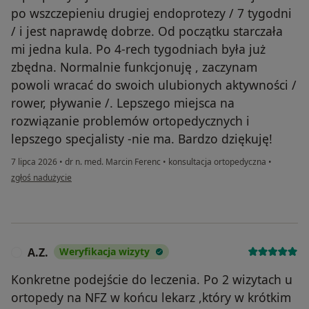
po wszczepieniu drugiej endoprotezy / 7 tygodni
/ i jest naprawdę dobrze. Od początku starczała
mi jedna kula. Po 4-rech tygodniach była już
zbędna. Normalnie funkcjonuję , zaczynam
powoli wracać do swoich ulubionych aktywności /
rower, pływanie /. Lepszego miejsca na
rozwiązanie problemów ortopedycznych i
lepszego specjalisty -nie ma. Bardzo dziękuję!
7 lipca 2026
•
dr n. med. Marcin Ferenc
•
konsultacja ortopedyczna
•
w opinii użytkownika Dobromiła
zgłoś nadużycie
A.Z.
Weryfikacja wizyty
A
Konkretne podejście do leczenia. Po 2 wizytach u
ortopedy na NFZ w końcu lekarz ,który w krótkim