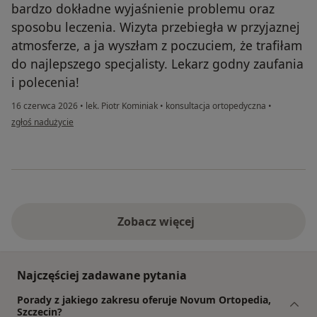
bardzo dokładne wyjaśnienie problemu oraz
sposobu leczenia. Wizyta przebiegła w przyjaznej
atmosferze, a ja wyszłam z poczuciem, że trafiłam
do najlepszego specjalisty. Lekarz godny zaufania
i polecenia!
16 czerwca 2026
•
lek. Piotr Kominiak
•
konsultacja ortopedyczna
•
w opinii użytkownika MP
zgłoś nadużycie
Zobacz więcej
Najczęściej zadawane pytania
Porady z jakiego zakresu oferuje Novum Ortopedia,
Szczecin?