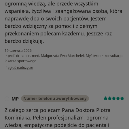
ogromną wiedzą, ale przede wszystkim
wspaniała, życzliwa i zaangażowana osoba, która
naprawdę dba o swoich pacjentów. Jestem
bardzo wdzięczny za pomoc i z pełnym
przekonaniem polecam każdemu. Jeszcze raz
bardzo dziękuję.
19 czerwca 2026
•
prof. dr hab. n. med. Małgorzata Ewa Marchelek-Myśliwiec
•
konsultacja
lekarza sportowego
w opinii użytkownika Daniel Podobas
•
zgłoś nadużycie
MP
Numer telefonu zweryfikowany
M
Z całego serca polecam Pana Doktora Piotra
Kominiaka. Pełen profesjonalizm, ogromna
wiedza, empatyczne podejście do pacjenta i