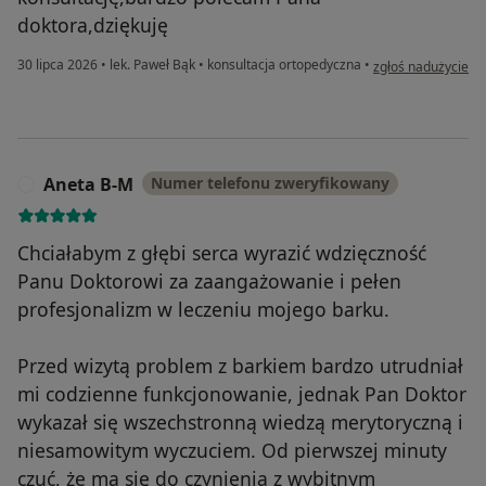
doktora,dziękuję
w opinii użytkowni
30 lipca 2026
•
lek. Paweł Bąk
•
konsultacja ortopedyczna
•
zgłoś nadużycie
Aneta B-M
Numer telefonu zweryfikowany
A
Chciałabym z głębi serca wyrazić wdzięczność
Panu Doktorowi za zaangażowanie i pełen
profesjonalizm w leczeniu mojego barku.
Przed wizytą problem z barkiem bardzo utrudniał
mi codzienne funkcjonowanie, jednak Pan Doktor
wykazał się wszechstronną wiedzą merytoryczną i
niesamowitym wyczuciem. Od pierwszej minuty
czuć, że ma się do czynienia z wybitnym