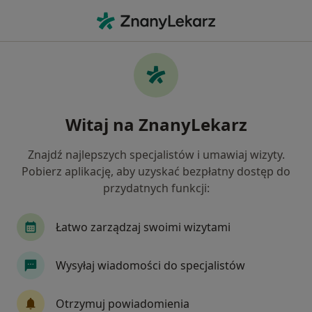
Me
Ortopeda • Szczecin, zachodniopomorskie
Filtry
Ubezpieczenie:
PZU Zdrowie
20 polecanych ortopedów w Szczecinie z
Witaj na ZnanyLekarz
PZU Zdrowie
Jak działają wyniki wyszukiwania
Znajdź najlepszych specjalistów i umawiaj wizyty.
Pobierz aplikację, aby uzyskać bezpłatny dostęp do
przydatnych funkcji:
Łatwo zarządzaj swoimi wizytami
Wysyłaj wiadomości do specjalistów
Bezpieczne płatności
Otrzymuj powiadomienia