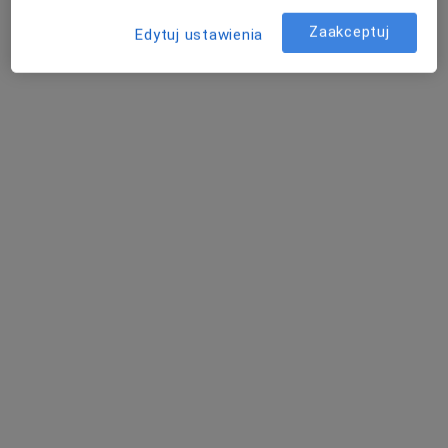
Bezpieczne płatności
Zaakceptuj
Edytuj ustawienia
Koral Medica
·
Więcej
Ortopedia, Fizjoterapia, Kardiologia
62 opinie
Koralowa 96/1, Bezrzecze
•
Mapa
Konsultacja ortopedyczna
300 zł
lek. Mateusz
lek. Tomasz Bąk
Jankowski
ortopeda
ortopeda
Brak dostępnych specjalistów z wolnymi terminami w tym centrum medycznym.
Pokaż profil