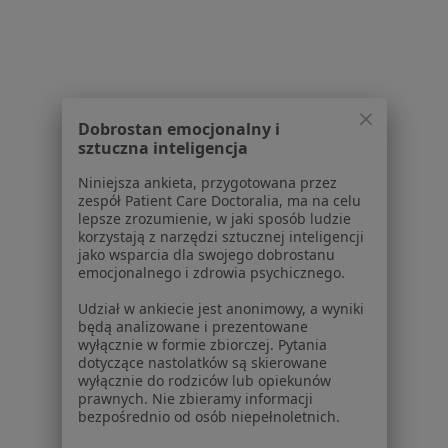
Blog dla pacjentów
Dla profesjonalistów
Cennik
Dla lekarzy
Dobrostan emocjonalny i
Dla placówek medycznych
sztuczna inteligencja
Noa Notes
nowość
Niniejsza ankieta, przygotowana przez
Baza wiedzy
zespół Patient Care Doctoralia, ma na celu
Centrum Pomocy dla Specjalisty
lepsze zrozumienie, w jaki sposób ludzie
korzystają z narzędzi sztucznej inteligencji
Kontakt
jako wsparcia dla swojego dobrostanu
ZnanyLekarz - Strona główna
emocjonalnego i zdrowia psychicznego.
ZnanyLekarz Sp. z o.o.
Udział w ankiecie jest anonimowy, a wyniki
ul. Kolejowa 5/7
będą analizowane i prezentowane
wyłącznie w formie zbiorczej. Pytania
01-217 Warszawa, Polska
dotyczące nastolatków są skierowane
wyłącznie do rodziców lub opiekunów
NIP: ⁠7010224868
prawnych. Nie zbieramy informacji
KRS: ⁠0000347997
bezpośrednio od osób niepełnoletnich.
REGON: ⁠142276657