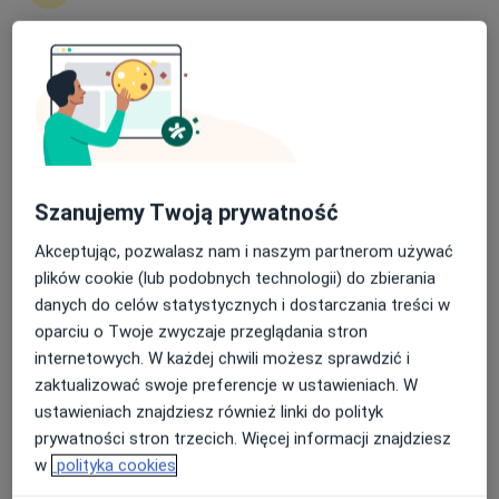
lek. Mateusz Jankowski
·
Więcej
Ortopeda
39 opinii
Nasza średnia ocena na App Store to 4.9 i 4.1 na
Koralowa 96/1, Bezrzecze
•
Mapa
Google Play Store
Koral Medica
Akceptuje PZU Zdrowie
Konsultacja ortopedyczna
300 zł
Szanujemy Twoją prywatność
Specjalista nie oferuje umawiania online pod tym adresem.
Akceptując, pozwalasz nam i naszym partnerom używać
Poproś o wizytę
plików cookie (lub podobnych technologii) do zbierania
danych do celów statystycznych i dostarczania treści w
oparciu o Twoje zwyczaje przeglądania stron
internetowych. W każdej chwili możesz sprawdzić i
zaktualizować swoje preferencje w ustawieniach. W
ustawieniach znajdziesz również linki do polityk
prywatności stron trzecich. Więcej informacji znajdziesz
w
polityka cookies