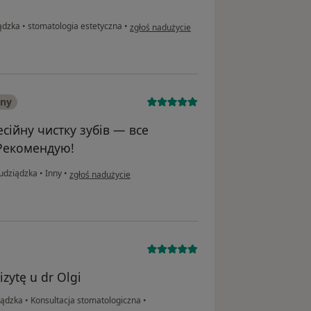
w opinii użytkownika Jacek
iądzka
•
stomatologia estetyczna
•
zgłoś nadużycie
any
сійну чистку зубів — все
 Рекомендую!
w opinii użytkownika Максим
rudziądzka
•
Inny
•
zgłoś nadużycie
zytę u dr Olgi
iądzka
•
Konsultacja stomatologiczna
•