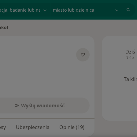
acja, badanie lub nazwisko
miasto lub dzielnica
okol
to
Dziś
7 Sie
ecjalizacjach
Ta kl
Wyślij wiadomość
esy
Ubezpieczenia
Opinie (19)