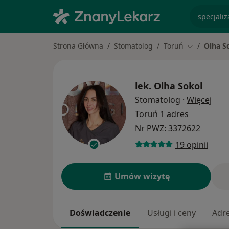
specjaliz
Strona Główna
Stomatolog
Toruń
Olha S
Zmień mias
lek.
Olha Sokol
O sp
Stomatolog
·
Więcej
Toruń
1 adres
Nr PWZ: 3372622
19 opinii
Umów wizytę
Doświadczenie
Usługi i ceny
Adr