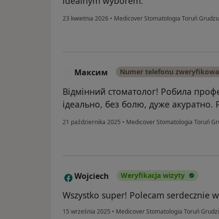
idealnym wyborem.
23 kwietnia 2026
•
Medicover Stomatologia Toruń Grudz
Максим
Numer telefonu zweryfikow
М
Відмінний стоматолог! Робила профе
ідеально, без болю, дуже акуратно.
21 października 2025
•
Medicover Stomatologia Toruń G
Wojciech
Weryfikacja wizyty
W
Wszystko super! Polecam serdecznie wi
15 września 2025
•
Medicover Stomatologia Toruń Grudz