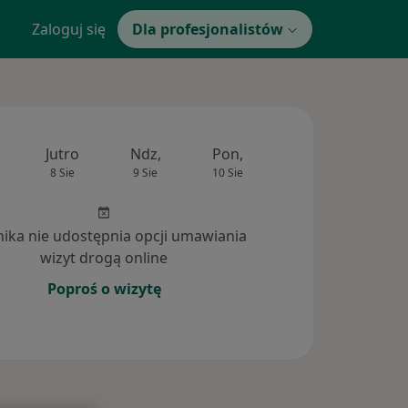
Zaloguj się
Dla profesjonalistów
Jutro
Ndz,
Pon,
Wt,
Śr,
8 Sie
9 Sie
10 Sie
11 Sie
12 Si
inika nie udostępnia opcji umawiania
wizyt drogą online
Poproś o wizytę