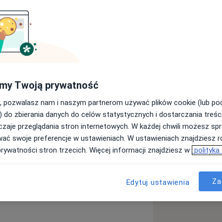
ie stomatologii ogólnej, zajmującym
nym dzieci i dorosłych. Moja praca
czenia do indywidualnych potrzeb
soką jakość usług.
logicznych, w tym leczenie
my Twoją prywatność
dzieci, jak i leczenie kanałowe przy
, pozwalasz nam i naszym partnerom używać plików cookie (lub p
chnologiom i precyzyjnej diagnostyce,
) do zbierania danych do celów statystycznych i dostarczania treśc
b maksymalnie skuteczny, z
zaje przeglądania stron internetowych. W każdej chwili możesz spr
wać swoje preferencje w ustawieniach. W ustawieniach znajdziesz ró
tologii estetycznej, oferując m.in.
prywatności stron trzecich. Więcej informacji znajdziesz w
polityka
ą
zne za pomocą kompozytów, które
Za
Edytuj ustawienia
matologiczne
Dentofobia
otrafię wprowadzić maluchy w
rowadzam zabiegi stomatologiczne w
ególnie w przypadku trudniejszych