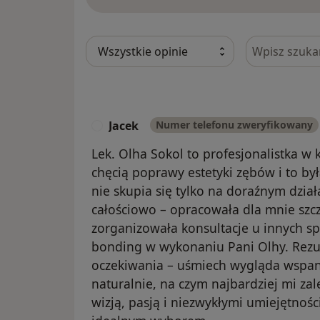
Szukaj w opi
Jacek
Numer telefonu zweryfikowany
J
Lek. Olha Sokol to profesjonalistka w 
chęcią poprawy estetyki zębów i to był
nie skupia się tylko na doraźnym dział
całościowo – opracowała dla mnie szcz
zorganizowała konsultacje u innych spe
bonding w wykonaniu Pani Olhy. Rezul
oczekiwania – uśmiech wygląda wspani
naturalnie, na czym najbardziej mi zale
wizją, pasją i niezwykłymi umiejętnoś