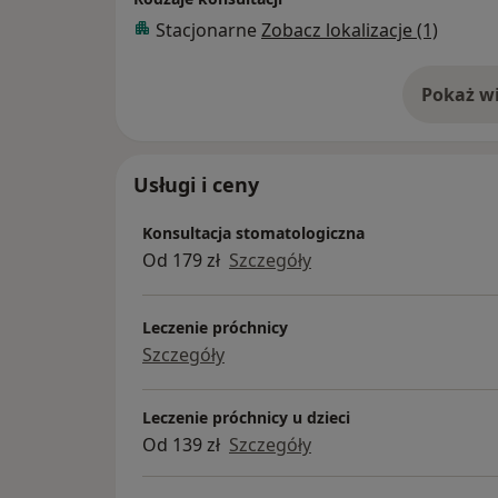
procedur.
Stacjonarne
Zobacz lokalizacje (1)
Moim celem jest nie tylko leczenie, ale ta
jamy ustnej oraz profilaktyki, aby możliwie j
pięknymi zębami. Zapraszam.
Pokaż wi
o 
Usługi i ceny
Konsultacja stomatologiczna
Od 179 zł
Szczegóły
Leczenie próchnicy
Szczegóły
Leczenie próchnicy u dzieci
Od 139 zł
Szczegóły