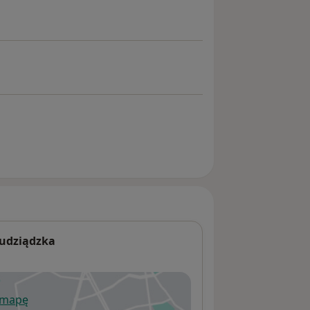
rudziądzka
 mapę
wiera się w nowej karcie