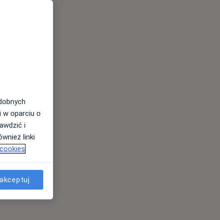
odobnych
i w oparciu o
awdzić i
wnież linki
 cookies
akceptuj