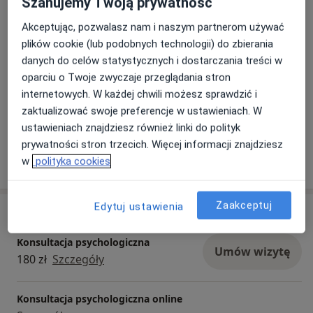
Szanujemy Twoją prywatność
Rodzaje konsultacji
adaptacyjne. To doświadczenie pozwoliło mi jeszcze
lepiej zrozumieć, jak różnorodne mogą być ludzkie
Stacjonarne
Zobacz lokalizacje (1)
Akceptując, pozwalasz nam i naszym partnerom używać
historie i potrzeby.
Konsultacje online
Zobacz kalendarz online
plików cookie (lub podobnych technologii) do zbierania
W pracy kieruję się indywidualnym i holistycznym
danych do celów statystycznych i dostarczania treści w
podejściem do człowieka. Korzystam z elementów
oparciu o Twoje zwyczaje przeglądania stron
terapii poznawczo-behawioralnej, humanistycznej
Płatność online akceptowana
internetowych. W każdej chwili możesz sprawdzić i
oraz systemowej, dobierając metody pracy do
Oszczędź swój czas przed wizytą.
zaktualizować swoje preferencje w ustawieniach. W
konkretnej osoby i jej sytuacji.
ustawieniach znajdziesz również linki do polityk
Moim celem jest pomoc w lepszym zrozumieniu siebie,
prywatności stron trzecich. Więcej informacji znajdziesz
odzyskaniu równowagi emocjonalnej oraz budowaniu
Pokaż więcej
w
polityka cookies
o doświadczeniu
większej stabilności i harmonii w życiu.
Zaakceptuj
Edytuj ustawienia
Usługi i ceny
Konsultacja psychologiczna
Umów wizytę
180 zł
Szczegóły
Konsultacja psychologiczna online