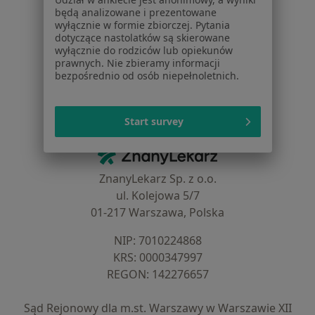
Dla profesjonalistów
będą analizowane i prezentowane
wyłącznie w formie zbiorczej. Pytania
Cennik
dotyczące nastolatków są skierowane
Dla lekarzy
wyłącznie do rodziców lub opiekunów
prawnych. Nie zbieramy informacji
Dla placówek medycznych
bezpośrednio od osób niepełnoletnich.
Noa Notes
nowość
Baza wiedzy
Centrum Pomocy dla Specjalisty
Start survey
Kontakt
ZnanyLekarz - Strona główna
ZnanyLekarz Sp. z o.o.
ul. Kolejowa 5/7
01-217 Warszawa, Polska
NIP: ⁠7010224868
KRS: ⁠0000347997
REGON: ⁠142276657
Sąd Rejonowy dla m.st. Warszawy w Warszawie XII