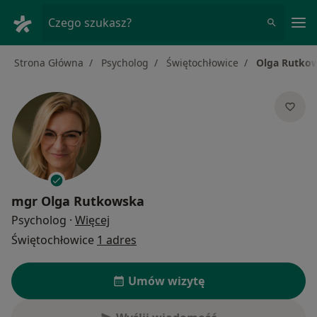
Me
Czego szukasz?
Strona Główna
Psycholog
Świętochłowice
Olga Rutko
mgr
Olga Rutkowska
O specjalizacjach
Psycholog
·
Więcej
Świętochłowice
1 adres
Umów wizytę