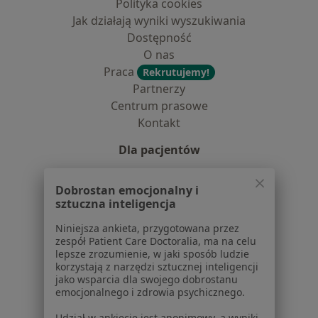
Polityka cookies
Jak działają wyniki wyszukiwania
Dostępność
O nas
Praca
Rekrutujemy!
Partnerzy
Centrum prasowe
Kontakt
Dla pacjentów
Lekarze
Dobrostan emocjonalny i
Placówki medyczne
sztuczna inteligencja
Pytania i odpowiedzi
Usługi i zabiegi
Niniejsza ankieta, przygotowana przez
zespół Patient Care Doctoralia, ma na celu
Choroby
lepsze zrozumienie, w jaki sposób ludzie
Pomoc
korzystają z narzędzi sztucznej inteligencji
Aplikacje mobilne
jako wsparcia dla swojego dobrostanu
emocjonalnego i zdrowia psychicznego.
Blog dla pacjentów
Udział w ankiecie jest anonimowy, a wyniki