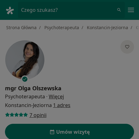
Me
Czego szukasz?
Strona Główna
Psychoterapeuta
Konstancin-Jeziorna
O
mgr
Olga Olszewska
O specjalizacjach
Psychoterapeuta
·
Więcej
Konstancin-Jeziorna
1 adres
7 opinii
Umów wizytę