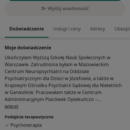
Wyślij wiadomość
Doświadczenie
Usługi i ceny
Adresy
Ubezpi
Moje doświadczenie
Ukończyłam Wyższą Szkołę Nauk Społecznych w
Warszawie. Zatrudniona byłam w Mazowieckim
Centrum Neuropsychiatrii na Oddziale
Psychiatrycznym dla Dzieci w Józefowie, a także w
Krajowym Ośrodku Psychiatrii Sądowej dla Nieletnich
w Garwolinie. Pracowałam także w Centrum
Administracyjnym Placówek Opiekuńczo –
O mnie
Wychowawczych w Pęcherach. Zajmuje się
więcej
prowadzeniem grup socjoterapeutycznych dla dzieci
Podejście terapeutyczne
oraz młodzieży, a także prowadzę spotkania
Psychoterapia
indywidualne. Jestem seksuologiem, ukończyłam