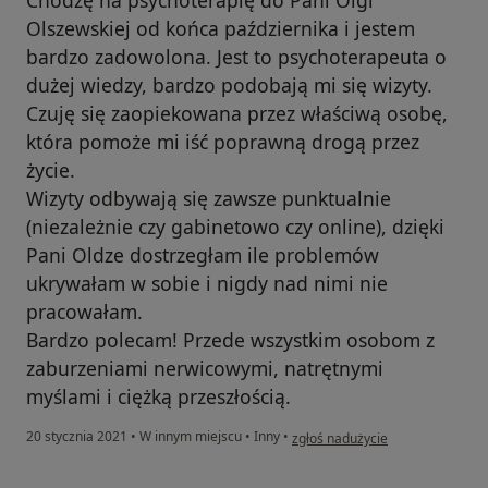
Chodzę na psychoterapię do Pani Olgi
Olszewskiej od końca października i jestem
bardzo zadowolona. Jest to psychoterapeuta o
dużej wiedzy, bardzo podobają mi się wizyty.
Czuję się zaopiekowana przez właściwą osobę,
która pomoże mi iść poprawną drogą przez
życie.
Wizyty odbywają się zawsze punktualnie
(niezależnie czy gabinetowo czy online), dzięki
Pani Oldze dostrzegłam ile problemów
ukrywałam w sobie i nigdy nad nimi nie
pracowałam.
Bardzo polecam! Przede wszystkim osobom z
zaburzeniami nerwicowymi, natrętnymi
myślami i ciężką przeszłością.
w opinii użytkownika Julia W
20 stycznia 2021
•
W innym miejscu
•
Inny
•
zgłoś nadużycie