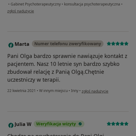
•
Gabinet Psychoterapeutyczny
•
konsultacja psychoterapeutyczna
•
w opinii użytkownika Mama 10 latki
zgłoś nadużycie
Marta
Numer telefonu zweryfikowany
M
Pani Olga bardzo sprawnie nawiązuje kontakt z
pacjentem. Nasz 10 letnie syn bardzo szybko
zbudował relację z Panią Olgą.Chętnie
uczestniczy w terapii.
w opinii użytkownika Marta
22 kwietnia 2021
•
W innym miejscu
•
Inny
•
zgłoś nadużycie
Julia W
Weryfikacja wizyty
J