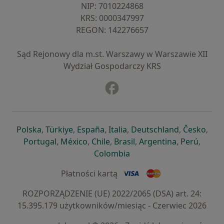
NIP: ⁠7010224868
KRS: ⁠0000347997
REGON: ⁠142276657
Sąd Rejonowy dla m.st. Warszawy w Warszawie XII
Wydział Gospodarczy KRS
Facebook
otwiera się w nowej karcie
otwiera się w nowej karcie
otwiera się w nowej karcie
otwiera się w nowej karcie
otwiera się w nowej karci
otwiera się
otwi
Polska
,
Türkiye
,
España
,
Italia
,
Deutschland
,
Česko
,
otwiera się w nowej karcie
otwiera się w nowej karcie
otwiera się w nowej karcie
otwiera się w nowej kar
otwiera się 
otwier
Portugal
,
México
,
Chile
,
Brasil
,
Argentina
,
Perú
,
otwiera się w nowej karc
Colombia
Płatności kartą
ROZPORZĄDZENIE (UE) 2022/2065 (DSA) art. 24:
15.395.179 użytkowników/miesiąc - Czerwiec 2026