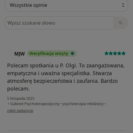
Szukaj w opiniach
MJW
Weryfikacja wizyty
M
Polecam spotkania u P. Olgi. To zaangażowana,
empatyczna i uważna specjalistka. Stwarza
atmosferę bezpieczeństwa i zaufania. Bardzo
polecam.
5 listopada 2025
•
Gabinet Psychoterapeutyczny
•
psychoterapia młodzieży
•
w opinii użytkownika MJW
zgłoś nadużycie