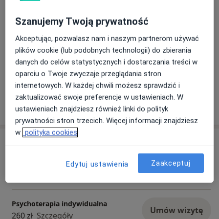
4. Zachowania agresywne
Szanujemy Twoją prywatność
5. Trudności w relacjach międzyludzkich
6. Zachowania destrukcyjne
Akceptując, pozwalasz nam i naszym partnerom używać
7. Trudności wychowawcze
plików cookie (lub podobnych technologii) do zbierania
8. DDD – dorosłe dzieci z rodzin dysfunkcyjnych
danych do celów statystycznych i dostarczania treści w
9. Nieprawidłowo kształtująca się osobowość
Zobacz galerię (3)
oparciu o Twoje zwyczaje przeglądania stron
10. Niskie poczucie własnej wartości
internetowych. W każdej chwili możesz sprawdzić i
11. Przemoc
zaktualizować swoje preferencje w ustawieniach. W
Pokaż więcej
12. Lęki
o doświadczeniu
ustawieniach znajdziesz również linki do polityk
13. Depresja poporodowa
prywatności stron trzecich. Więcej informacji znajdziesz
w
polityka cookies
Usługi i ceny
Konsultacja psychoterapeutyczna
Zaakceptuj
Edytuj ustawienia
Umów wizytę
260 zł
Szczegóły
Psychoterapia indywidualna
Umów wizytę
260 zł
Szczegóły