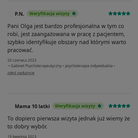
P.N.
Weryfikacja wizyty
P
Pani Olga jest bardzo profesjonalna w tym co
robi, jest zaangażowana w pracę z pacjentem,
szybko identyfikuje obszary nad którymi warto
pracować.
20 czerwca 2023
•
Gabinet Psychoterapeutyczny
•
psychoterapia indywidualna
•
w opinii użytkownika P.N.
zgłoś nadużycie
Mama 10 latki
Weryfikacja wizyty
M
To dopiero pierwsza wizyta jednak już wiemy że
to dobry wybór.
19 kwietnia 2023