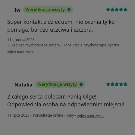
Iw
Weryfikacja wizyty
I
Super kontakt z dzieckiem, nie ocenia tylko
pomaga, bardzo uczciwa i szczera.
11 grudnia 2023
•
Gabinet Psychoterapeutyczny
•
konsultacja psychoterapeutyczna
•
w opinii użytkownika Iw
zgłoś nadużycie
Natalia
Weryfikacja wizyty
N
Z całego serca polecam Panią Olgę!
Odpowiednia osoba na odpowiednim miejscu!
w opinii użytkownika Natalia
11 lipca 2023
•
Konsultacje online
•
Inny
•
zgłoś nadużycie