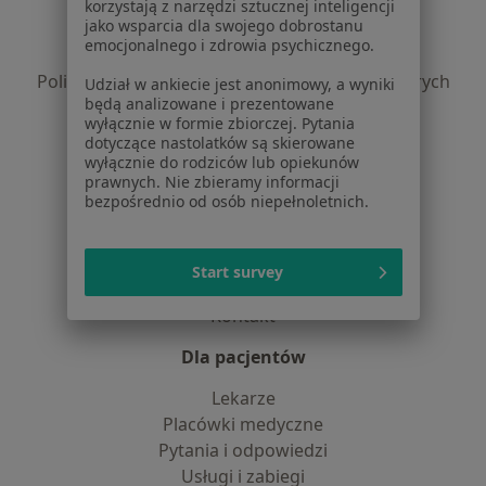
Regulamin
korzystają z narzędzi sztucznej inteligencji
jako wsparcia dla swojego dobrostanu
Polityka prywatności pacjentów
emocjonalnego i zdrowia psychicznego.
Polityka prywatności profesjonalistów
Polityka prywatności dla profesjonalistów, których
Udział w ankiecie jest anonimowy, a wyniki
będą analizowane i prezentowane
dane pozyskaliśmy samodzielnie
wyłącznie w formie zbiorczej. Pytania
Polityka cookies
dotyczące nastolatków są skierowane
Jak działają wyniki wyszukiwania
wyłącznie do rodziców lub opiekunów
prawnych. Nie zbieramy informacji
Dostępność
bezpośrednio od osób niepełnoletnich.
O nas
Praca
Rekrutujemy!
Partnerzy
Start survey
Centrum prasowe
Kontakt
Dla pacjentów
Lekarze
Placówki medyczne
Pytania i odpowiedzi
Usługi i zabiegi