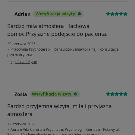
Adrian
Weryfikacja wizyty
A
Bardzo miła atmosfera i fachowa
pomoc.Przyjazne podejście do pacjenta.
29 czerwca 2026
•
Pracownia Psychoterapii Poznawczo-Behawioralnej
•
konsultacja
psychiatryczna
w opinii użytkownika Adrian
•
zgłoś nadużycie
Zosia
Weryfikacja wizyty
Z
Bardzo przyjemna wizyta, miła i przyjazna
atmosfera
12 czerwca 2026
•
Aurum Vita Centrum Psychiatrii, Psychologii i Geriatrii - Puławy ul.
Zielona 19
•
konsultacja psychiatryczna (pierwsza wizyta)