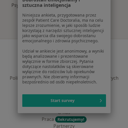
Psychiatrzy z Enel-med w Lublinie
sztuczna inteligencja
Niniejsza ankieta, przygotowana przez
zespół Patient Care Doctoralia, ma na celu
lepsze zrozumienie, w jaki sposób ludzie
korzystają z narzędzi sztucznej inteligencji
jako wsparcia dla swojego dobrostanu
emocjonalnego i zdrowia psychicznego.
Serwis
Udział w ankiecie jest anonimowy, a wyniki
będą analizowane i prezentowane
Regulamin
wyłącznie w formie zbiorczej. Pytania
Polityka prywatności pacjentów
dotyczące nastolatków są skierowane
Polityka prywatności profesjonalistów
wyłącznie do rodziców lub opiekunów
prawnych. Nie zbieramy informacji
Polityka prywatności dla profesjonalistów, których
bezpośrednio od osób niepełnoletnich.
dane pozyskaliśmy samodzielnie
Polityka cookies
Jak działają wyniki wyszukiwania
Start survey
Dostępność
O nas
Praca
Rekrutujemy!
Partnerzy