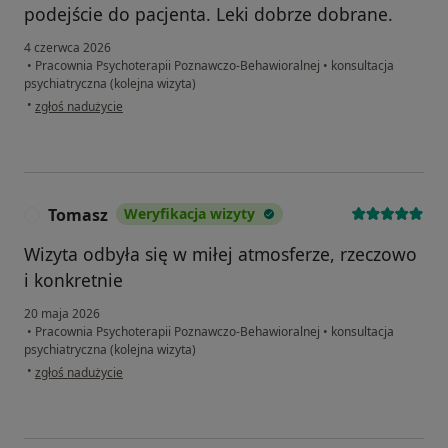
podejście do pacjenta. Leki dobrze dobrane.
4 czerwca 2026
•
Pracownia Psychoterapii Poznawczo-Behawioralnej
•
konsultacja
psychiatryczna (kolejna wizyta)
w opinii użytkownika Iwona
•
zgłoś nadużycie
Tomasz
Weryfikacja wizyty
T
Wizyta odbyła się w miłej atmosferze, rzeczowo
i konkretnie
20 maja 2026
•
Pracownia Psychoterapii Poznawczo-Behawioralnej
•
konsultacja
psychiatryczna (kolejna wizyta)
w opinii użytkownika Tomasz
•
zgłoś nadużycie