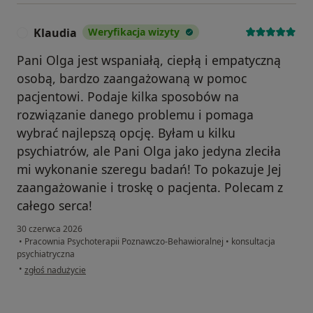
Klaudia
Weryfikacja wizyty
K
Pani Olga jest wspaniałą, ciepłą i empatyczną
osobą, bardzo zaangażowaną w pomoc
pacjentowi. Podaje kilka sposobów na
rozwiązanie danego problemu i pomaga
wybrać najlepszą opcję. Byłam u kilku
psychiatrów, ale Pani Olga jako jedyna zleciła
mi wykonanie szeregu badań! To pokazuje Jej
zaangażowanie i troskę o pacjenta. Polecam z
całego serca!
30 czerwca 2026
•
Pracownia Psychoterapii Poznawczo-Behawioralnej
•
konsultacja
psychiatryczna
w opinii użytkownika Klaudia
•
zgłoś nadużycie