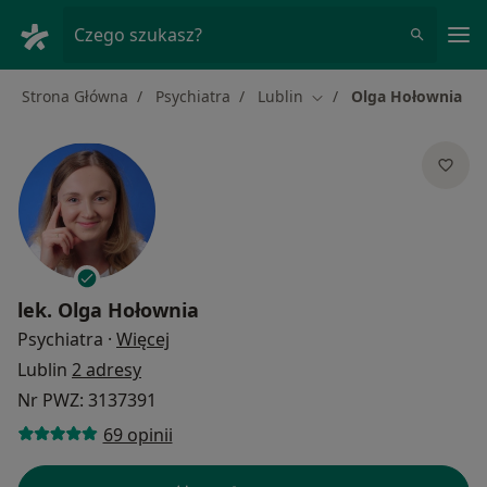
Me
Czego szukasz?
Strona Główna
Psychiatra
Lublin
Olga Hołownia
Zmień miasto
lek.
Olga Hołownia
O specjalizacjach
Psychiatra
·
Więcej
Lublin
2 adresy
Nr PWZ: 3137391
69 opinii