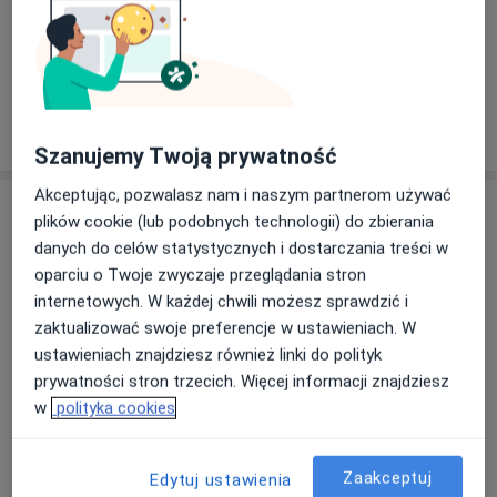
Rodzaje konsultacji
Stacjonarne
Zobacz lokalizacje (1)
Pokaż więcej
o doświadczeniu
Szanujemy Twoją prywatność
Akceptując, pozwalasz nam i naszym partnerom używać
Usługi i ceny
plików cookie (lub podobnych technologii) do zbierania
danych do celów statystycznych i dostarczania treści w
Konsultacja psychiatryczna
oparciu o Twoje zwyczaje przeglądania stron
Od 220 zł
Szczegóły
internetowych. W każdej chwili możesz sprawdzić i
zaktualizować swoje preferencje w ustawieniach. W
Konsultacja psychiatryczna (pierwsza wizyta)
ustawieniach znajdziesz również linki do polityk
250 zł - 270 zł
Szczegóły
prywatności stron trzecich. Więcej informacji znajdziesz
w
polityka cookies
Konsultacja psychiatryczna (kolejna wizyta)
220 zł
Szczegóły
Zaakceptuj
Edytuj ustawienia