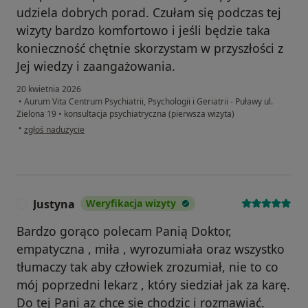
udziela dobrych porad. Czułam się podczas tej
wizyty bardzo komfortowo i jeśli będzie taka
konieczność chętnie skorzystam w przyszłości z
Jej wiedzy i zaangażowania.
20 kwietnia 2026
•
Aurum Vita Centrum Psychiatrii, Psychologii i Geriatrii - Puławy ul.
Zielona 19
•
konsultacja psychiatryczna (pierwsza wizyta)
w opinii użytkownika Grażyna
•
zgłoś nadużycie
Justyna
Weryfikacja wizyty
J
Bardzo gorąco polecam Panią Doktor,
empatyczna , miła , wyrozumiała oraz wszystko
tłumaczy tak aby człowiek zrozumiał, nie to co
mój poprzedni lekarz , który siedział jak za karę.
Do tej Pani az chce sie chodzic i rozmawiać.