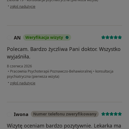
w opinii użytkownika Zosia
•
zgłoś nadużycie
AN
Weryfikacja wizyty
A
Polecam. Bardzo życzliwa Pani doktor. Wszystko
wyjaśniła.
8 czerwca 2026
•
Pracownia Psychoterapii Poznawczo-Behawioralnej
•
konsultacja
psychiatryczna (pierwsza wizyta)
w opinii użytkownika AN
•
zgłoś nadużycie
Iwona
Numer telefonu zweryfikowany
I
Wizytę oceniam bardzo pozytywnie. Lekarka ma