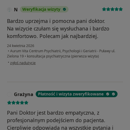
N
Weryfikacja wizyty
Bardzo uprzejma i pomocna pani doktor.
Na wizycie czułam się wysłuchana i bardzo
komfortowo. Polecam jak najbardziej.
24 kwietnia 2026
•
Aurum Vita Centrum Psychiatrii, Psychologii i Geriatrii - Puławy ul.
Zielona 19
•
konsultacja psychiatryczna (pierwsza wizyta)
w opinii użytkownika N
•
zgłoś nadużycie
Grażyna
Płatność i wizyta zweryfikowane
G
Pani Doktor jest bardzo empatyczna, z
profesjonalnym podejściem do pacjenta.
Cierpliwie odpowiada na wszystkie pytania i