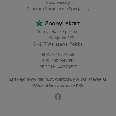
Baza wiedzy
Centrum Pomocy dla Specjalisty
Kontakt
ZnanyLekarz - Strona główna
ZnanyLekarz Sp. z o.o.
ul. Kolejowa 5/7
01-217 Warszawa, Polska
NIP: ⁠7010224868
KRS: ⁠0000347997
REGON: ⁠142276657
Sąd Rejonowy dla m.st. Warszawy w Warszawie XII
Wydział Gospodarczy KRS
Facebook
otwiera się w nowej karcie