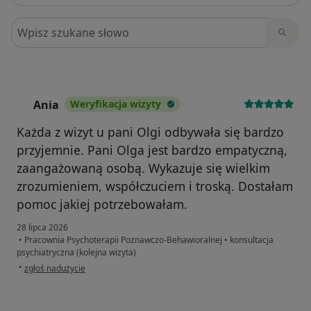
Szukaj w opiniach
Ania
Weryfikacja wizyty
A
Każda z wizyt u pani Olgi odbywała się bardzo
przyjemnie. Pani Olga jest bardzo empatyczną,
zaangażowaną osobą. Wykazuje się wielkim
zrozumieniem, współczuciem i troską. Dostałam
pomoc jakiej potrzebowałam.
28 lipca 2026
•
Pracownia Psychoterapii Poznawczo-Behawioralnej
•
konsultacja
psychiatryczna (kolejna wizyta)
w opinii użytkownika Ania
•
zgłoś nadużycie