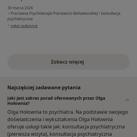
30 marca 2026
•
Pracownia Psychoterapii Poznawczo-Behawioralnej
•
konsultacja
psychiatryczna
w opinii użytkownika Justyna
•
zgłoś nadużycie
Zobacz więcej
opinie powyżej
Najczęściej zadawane pytania
Jaki jest zakres porad oferowanych przez Olga
Hołownia?
Olga Hołownia to psychiatra. Na podstawie swojego
doświadczenia i wykształcenia Olga Hołownia
oferuje usługi takie jak: konsultacja psychiatryczna
(pierwsza wizyta), konsultacja psychiatryczna