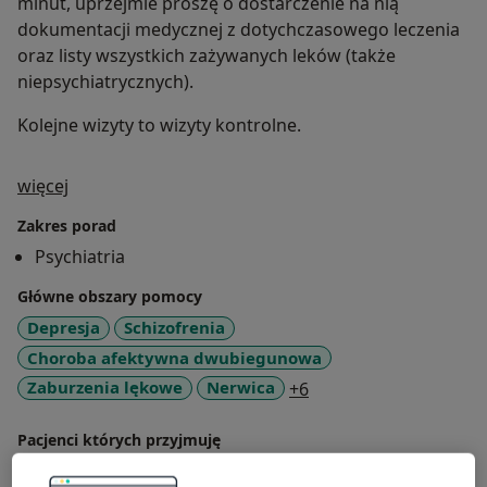
minut, uprzejmie proszę o dostarczenie na nią
dokumentacji medycznej z dotychczasowego leczenia
oraz listy wszystkich zażywanych leków (także
niepsychiatrycznych).
Kolejne wizyty to wizyty kontrolne.
O mnie
więcej
Zakres porad
Psychiatria
Główne obszary pomocy
Depresja
Schizofrenia
Choroba afektywna dwubiegunowa
a11y_sr_more_diseas
Zaburzenia lękowe
Nerwica
+6
Pacjenci których przyjmuję
Dorośli (Tylko pod niektórymi adresami)