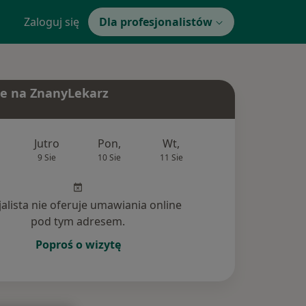
Zaloguj się
Dla profesjonalistów
e na ZnanyLekarz
Jutro
Pon,
Wt,
Śr,
Czw
9 Sie
10 Sie
11 Sie
12 Sie
13 Si
jalista nie oferuje umawiania online
pod tym adresem.
Poproś o wizytę