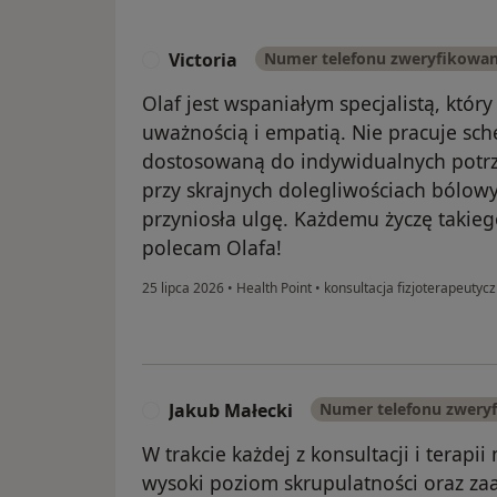
Victoria
Numer telefonu zweryfikowa
V
Olaf jest wspaniałym specjalistą, któ
uważnością i empatią. Nie pracuje sc
dostosowaną do indywidualnych potrz
przy skrajnych dolegliwościach bólow
przyniosła ulgę. Każdemu życzę takiego
polecam Olafa!
25 lipca 2026
•
Health Point
•
konsultacja fizjoterapeutyc
Jakub Małecki
Numer telefonu zwery
J
W trakcie każdej z konsultacji i terap
wysoki poziom skrupulatności oraz z