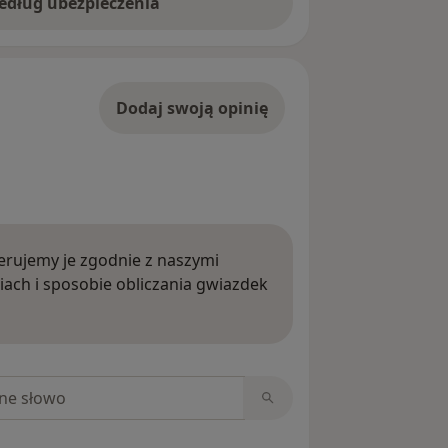
według ubezpieczenia
Dodaj swoją opinię
rujemy je zgodnie z naszymi
iach i sposobie obliczania gwiazdek
ięcej o opiniach
niach