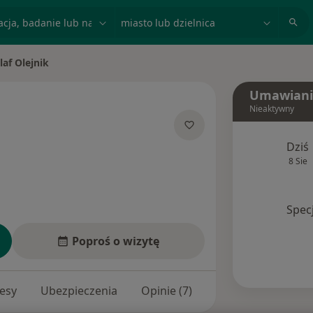
acja, badanie lub nazwisko
miasto lub dzielnica
laf Olejnik
 miasto
Umawiani
Nieaktywny
 specjalizacjach
Dziś
8 Sie
Spec
Poproś o wizytę
esy
Ubezpieczenia
Opinie (7)