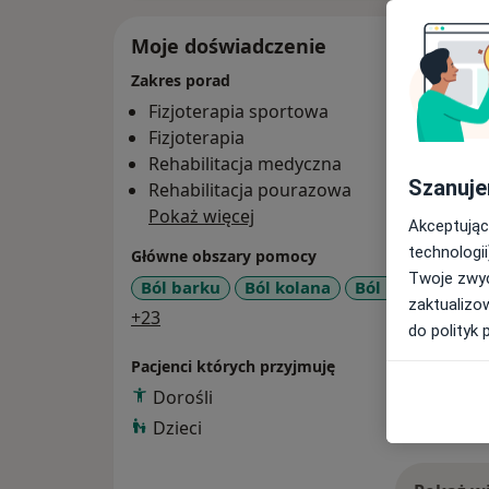
Moje doświadczenie
Zakres porad
Fizjoterapia sportowa
Fizjoterapia
Rehabilitacja medyczna
Szanuje
Rehabilitacja pourazowa
Pokaż więcej
Akceptując
technologii
Główne obszary pomocy
Twoje zwyc
Ból barku
Ból kolana
Ból biodra
Bó
zaktualizo
a11y_sr_more_diseases
+23
do polityk 
Pacjenci których przyjmuję
Dorośli
Dzieci