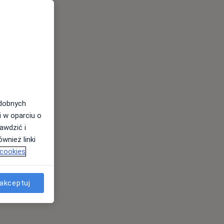
odobnych
i w oparciu o
awdzić i
wnież linki
 cookies
akceptuj