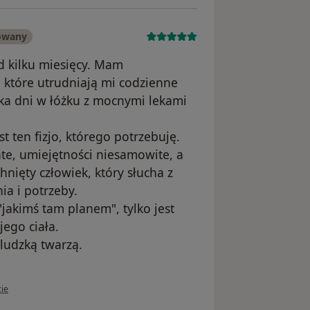
owany
d kilku miesięcy. Mam
, które utrudniają mi codzienne
ilka dni w łóżku z mocnymi lekami
t ten fizjo, którego potrzebuję.
e, umiejętności niesamowite, a
nięty człowiek, który słucha z
a i potrzeby.
jakimś tam planem", tylko jest
ego ciała.
 ludzką twarzą.
kownika Aleksandra
cie