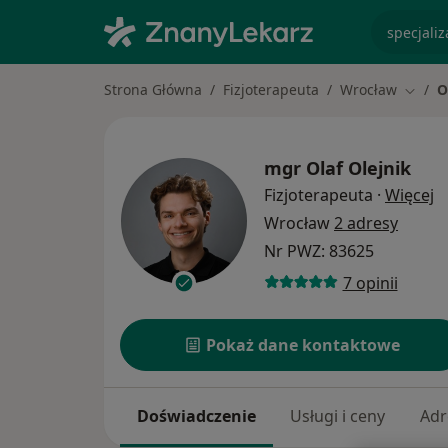
specjaliz
Strona Główna
Fizjoterapeuta
Wrocław
O
Zmień
mgr
Olaf Olejnik
O
Fizjoterapeuta
·
Więcej
Wrocław
2 adresy
Nr PWZ: 83625
7 opinii
Pokaż dane kontaktowe
Doświadczenie
Usługi i ceny
Adr