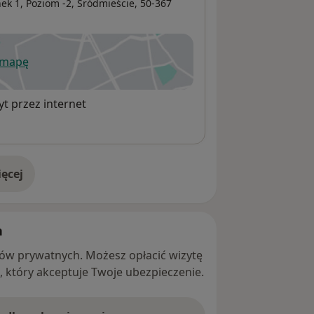
k 1, Poziom -2,
Śródmieście
, 50-367
 mapę
wiera się w nowej karcie
t przez internet
ęcej
adresie
h
ntów prywatnych. Możesz opłacić wizytę
ę, który akceptuje Twoje ubezpieczenie.