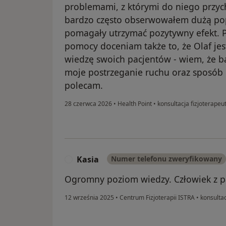
problemami, z którymi do niego przyc
bardzo często obserwowałem dużą pop
pomagały utrzymać pozytywny efekt. 
pomocy doceniam także to, że Olaf jest
wiedzę swoich pacjentów - wiem, że b
moje postrzeganie ruchu oraz sposób 
polecam.
28 czerwca 2026
•
Health Point
•
konsultacja fizjoterapeu
Kasia
Numer telefonu zweryfikowany
K
Ogromny poziom wiedzy. Człowiek z pa
12 września 2025
•
Centrum Fizjoterapii ISTRA
•
konsultac