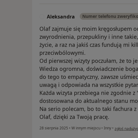
Aleksandra
Numer telefonu zweryfik
A
Olaf zajmuje się moim kręgosłupem o
zwyrodnienia, przepukliny i inne takie
życie, a raz na jakiś czas fundują mi k
przeciwbólowymi.
Od pierwszej wizyty poczułam, że to jes
Wiedza ogromna, doświadczenie bogat
do tego to empatyczny, zawsze uśmiech
uwagą i odpowiada na wszystkie pytani
Każda wizyta przebiega nie zgodnie z "
dostosowana do aktualnego stanu moj
Na serio polecam, bo to taki fachura z
Olaf, dzięki za Twoją pracę.
w opinii użyt
28 sierpnia 2025
•
W innym miejscu
•
Inny
•
zgłoś naduży