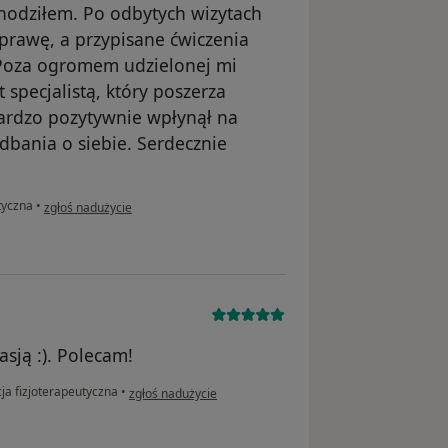
hodziłem. Po odbytych wizytach
rawę, a przypisane ćwiczenia
Poza ogromem udzielonej mi
 specjalistą, który poszerza
ardzo pozytywnie wpłynął na
dbania o siebie. Serdecznie
w opinii użytkownika Jakub Małecki
tyczna
•
zgłoś nadużycie
sją :). Polecam!
w opinii użytkownika Kasia
ja fizjoterapeutyczna
•
zgłoś nadużycie