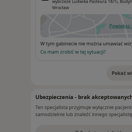
wybrzeże Ludwika Pasteura 18/1i,
Budyne
Wrocław
Powiększ
ot
Dostępność
W tym gabinecie nie można umawiać wizy
Co mam zrobić w tej sytuacji?
Pokaż wi
o 
Ubezpieczenia - brak akceptowanyc
Ten specjalista przyjmuje wyłącznie pacje
samodzielnie lub znaleźć innego specjalist