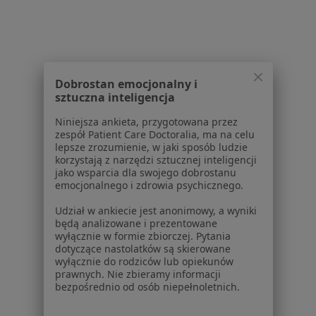
Dla pacjentów
Lekarze
Placówki medyczne
Dobrostan emocjonalny i
Pytania i odpowiedzi
sztuczna inteligencja
Usługi i zabiegi
Choroby
Niniejsza ankieta, przygotowana przez
zespół Patient Care Doctoralia, ma na celu
Pomoc
lepsze zrozumienie, w jaki sposób ludzie
Aplikacje mobilne
korzystają z narzędzi sztucznej inteligencji
Blog dla pacjentów
jako wsparcia dla swojego dobrostanu
emocjonalnego i zdrowia psychicznego.
Dla profesjonalistów
Udział w ankiecie jest anonimowy, a wyniki
Cennik
będą analizowane i prezentowane
wyłącznie w formie zbiorczej. Pytania
Dla lekarzy
dotyczące nastolatków są skierowane
Dla placówek medycznych
wyłącznie do rodziców lub opiekunów
Noa Notes
prawnych. Nie zbieramy informacji
nowość
bezpośrednio od osób niepełnoletnich.
Baza wiedzy
Centrum Pomocy dla Specjalisty