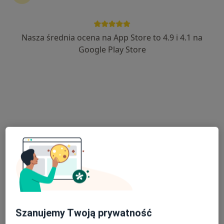
lek. Anna Błach
·
Więcej
Okulista
Nasza średnia ocena na App Store to 4.9 i 4.1 na
9 opinii
Google Play Store
ul. Zamenhofa 9, Wieluń
•
Mapa
Poradnia Okulistyczna z Pracownią Optyczną Elżbieta Błach
Konsultacja okulistyczna
Brak ceny
Specjalista nie oferuje umawiania online pod tym adresem.
Poproś o wizytę
Szanujemy Twoją prywatność