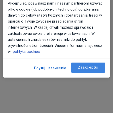
Akceptując, pozwalasz nam i naszym partnerom używać
Przychodnia Lekarzy Specjalistów
plików cookie (lub podobnych technologii) do zbierania
Sanmed
danych do celów statystycznych i dostarczania treści w
·
Więcej
Okulistyka, Chirurgia, Interna
oparciu o Twoje zwyczaje przeglądania stron
13 opinii
internetowych. W każdej chwili możesz sprawdzić i
Joanny Żubr 18, Wieluń
•
Mapa
zaktualizować swoje preferencje w ustawieniach. W
ustawieniach znajdziesz również linki do polityk
Brak dostępnych specjalistów z wolnymi terminami w tym centrum medycznym.
prywatności stron trzecich. Więcej informacji znajdziesz
w
polityka cookies
Pokaż profil
Zaakceptuj
Edytuj ustawienia
Elżbieta Błach