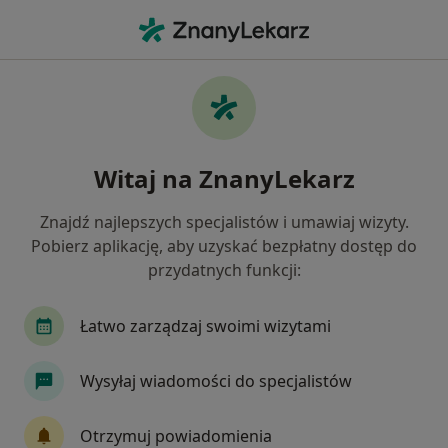
Me
Okulista • Wieluń, łódzkie
Filtry
Ubezpieczenie
Mapa
Polecani okuliści w Wieluniu
Witaj na ZnanyLekarz
Jak działają wyniki wyszukiwania
Znajdź najlepszych specjalistów i umawiaj wizyty.
Pobierz aplikację, aby uzyskać bezpłatny dostęp do
Wybierz swoje ubezpieczenie
przydatnych funkcji:
Łatwo zarządzaj swoimi wizytami
Wysyłaj wiadomości do specjalistów
Otrzymuj powiadomienia