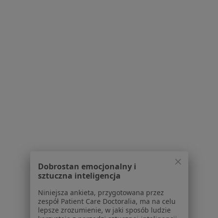
O nas
Praca
Rekrutujemy!
Partnerzy
Centrum prasowe
Kontakt
Dla pacjentów
Lekarze
Placówki medyczne
Pytania i odpowiedzi
Usługi i zabiegi
Choroby
Pomoc
Aplikacje mobilne
Dobrostan emocjonalny i
Blog dla pacjentów
sztuczna inteligencja
Dla profesjonalistów
Niniejsza ankieta, przygotowana przez
zespół Patient Care Doctoralia, ma na celu
Cennik
lepsze zrozumienie, w jaki sposób ludzie
Dla lekarzy