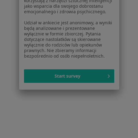
korzystają z narzędzi sztucznej inteligencji
jako wsparcia dla swojego dobrostanu
Dla placówek medycznych
emocjonalnego i zdrowia psychicznego.
Noa Notes
nowość
Baza wiedzy
Udział w ankiecie jest anonimowy, a wyniki
będą analizowane i prezentowane
Centrum Pomocy dla Specjalisty
wyłącznie w formie zbiorczej. Pytania
dotyczące nastolatków są skierowane
Kontakt
ZnanyLekarz - Strona główna
wyłącznie do rodziców lub opiekunów
prawnych. Nie zbieramy informacji
ZnanyLekarz Sp. z o.o.
bezpośrednio od osób niepełnoletnich.
ul. Kolejowa 5/7
01-217 Warszawa, Polska
Start survey
NIP: ⁠7010224868
KRS: ⁠0000347997
REGON: ⁠142276657
Sąd Rejonowy dla m.st. Warszawy w Warszawie XII
Wydział Gospodarczy KRS
Facebook
otwiera się w nowej karcie