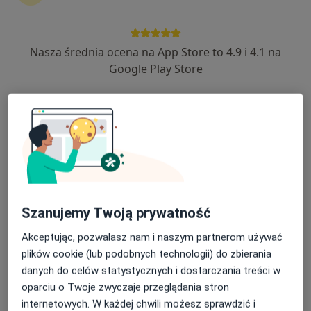
Zamkowa 3, Kluczbork
•
Mapa
Gabinet Lekarski
Konsultacja okulistyczna
Brak ceny
Nasza średnia ocena na App Store to 4.9 i 4.1 na
Specjalista nie oferuje umawiania online pod tym adresem.
Google Play Store
Poproś o wizytę
Szanujemy Twoją prywatność
Akceptując, pozwalasz nam i naszym partnerom używać
lek. Marcin Tarnowski
plików cookie (lub podobnych technologii) do zbierania
danych do celów statystycznych i dostarczania treści w
Okulista
oparciu o Twoje zwyczaje przeglądania stron
3 opinie
internetowych. W każdej chwili możesz sprawdzić i