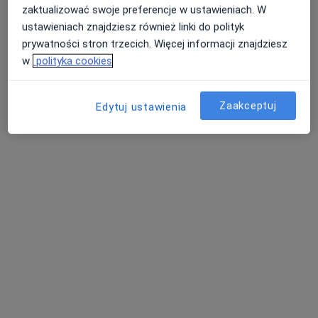
Rynek 9, Kluczbork
•
Mapa
zaktualizować swoje preferencje w ustawieniach. W
Centrum optyczno-okulistyczne
ustawieniach znajdziesz również linki do polityk
Konsultacja okulistyczna
Brak ceny
prywatności stron trzecich. Więcej informacji znajdziesz
w
polityka cookies
Specjalista nie oferuje umawiania online pod tym adresem.
Poproś o wizytę
Zaakceptuj
Edytuj ustawienia
Janina Matuszczyk
Okulista
Pieloka 14, Olesno
•
Mapa
Niepubliczny Zakład Opieki Zdrowotnej Andrzej Proszewski