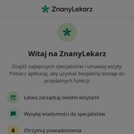
Me
Okulista • Olesno, opolskie
Filtry
Mapa
Polecani okuliści w Oleśnie
Witaj na ZnanyLekarz
Jak działają wyniki wyszukiwania
Znajdź najlepszych specjalistów i umawiaj wizyty.
Pobierz aplikację, aby uzyskać bezpłatny dostęp do
przydatnych funkcji:
Łatwo zarządzaj swoimi wizytami
Wysyłaj wiadomości do specjalistów
Jagoda Maria Derkowska
Okulista
Otrzymuj powiadomienia