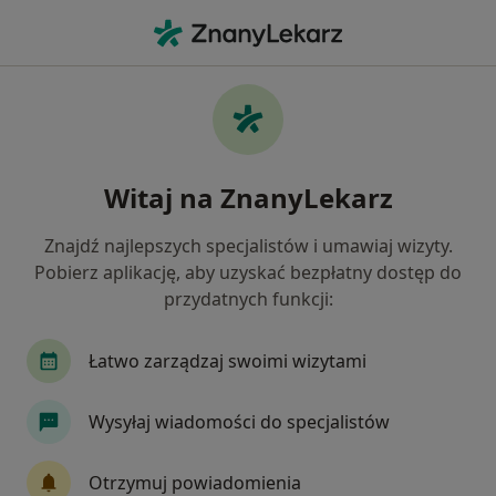
Me
Choroby Przenoszone Drogą Płciową • Wieluń, łódzkie
Filtry
• 1
Ubezpieczenie
Map
Choroby przenoszone drogą płciową
Witaj na ZnanyLekarz
specjaliści w Wieluniu
Jak działają wyniki wyszukiwania
Znajdź najlepszych specjalistów i umawiaj wizyty.
Pobierz aplikację, aby uzyskać bezpłatny dostęp do
przydatnych funkcji:
Jakiego specjalisty szukasz?
Dermatolog
Ginekolog
Alergolog
Ch
Łatwo zarządzaj swoimi wizytami
Wysyłaj wiadomości do specjalistów
Otrzymuj powiadomienia