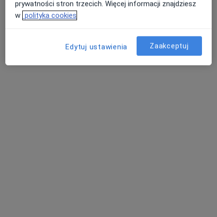
prywatności stron trzecich. Więcej informacji znajdziesz
w
polityka cookies
Zaakceptuj
Edytuj ustawienia
lek. Dominika Teodorczyk
Ginekolog
3 opinie
Żubr 30, Wieluń
•
Mapa
NZOZ MEDIHAD Przychodnia Lekarzy Specjalistów i Rehabilitacja
Specjalista nie oferuje umawiania online pod tym adresem.
Poproś o wizytę