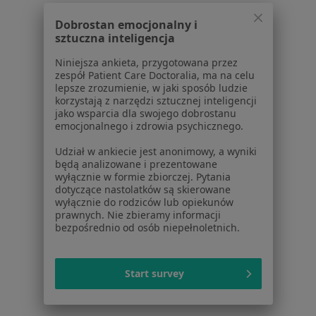
Dla profesjonalistów
Dobrostan emocjonalny i
sztuczna inteligencja
Cennik
Dla lekarzy
Niniejsza ankieta, przygotowana przez
zespół Patient Care Doctoralia, ma na celu
Dla placówek medycznych
lepsze zrozumienie, w jaki sposób ludzie
Noa Notes
nowość
korzystają z narzędzi sztucznej inteligencji
Baza wiedzy
jako wsparcia dla swojego dobrostanu
emocjonalnego i zdrowia psychicznego.
Centrum Pomocy dla Specjalisty
Udział w ankiecie jest anonimowy, a wyniki
Kontakt
ZnanyLekarz - Strona główna
będą analizowane i prezentowane
wyłącznie w formie zbiorczej. Pytania
ZnanyLekarz Sp. z o.o.
dotyczące nastolatków są skierowane
wyłącznie do rodziców lub opiekunów
ul. Kolejowa 5/7
prawnych. Nie zbieramy informacji
01-217 Warszawa, Polska
bezpośrednio od osób niepełnoletnich.
NIP: ⁠7010224868
KRS: ⁠0000347997
Start survey
REGON: ⁠142276657