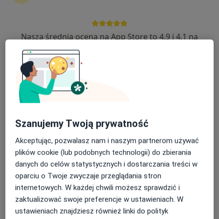
Nasza średnia ocena na App Store to 4.9 i 4.1 na
dr n. med. Monika Kierstan
Google Play Store
·
Więcej
Dermatolog, Wenerolog, Dermatolog dziecięcy
307 opinii
Adres
Online
Joanny Żubr 18, Wieluń
•
Mapa
Szanujemy Twoją prywatność
Przychodnia Lekarzy Specjalistów Sanmed
Akceptując, pozwalasz nam i naszym partnerom używać
Konsultacja dermatologiczna
Brak ceny
plików cookie (lub podobnych technologii) do zbierania
Specjalista nie oferuje umawiania online pod tym adresem.
danych do celów statystycznych i dostarczania treści w
oparciu o Twoje zwyczaje przeglądania stron
Poproś o wizytę
internetowych. W każdej chwili możesz sprawdzić i
zaktualizować swoje preferencje w ustawieniach. W
ustawieniach znajdziesz również linki do polityk