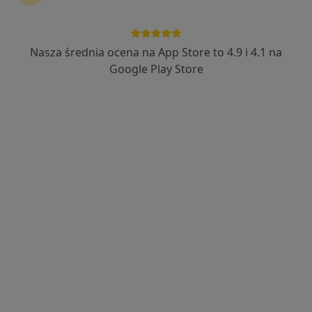
ALLMEDICA
·
Więcej
Okulistyka, Pediatria, Interna
Nasza średnia ocena na App Store to 4.9 i 4.1 na
630 opinii
Google Play Store
ks. Jerzego Popiełuszki 2, Sieradz
•
Mapa
Brak dostępnych specjalistów z wolnymi terminami w tym centrum medycznym.
Pokaż profil
dr n. med. Nikołaj Miało
·
Więcej
Okulista