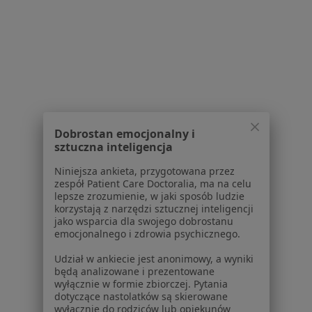
Strona Główna
Okulista
Błaszki
Zmień miasto
Serwis
Regulamin
Dobrostan emocjonalny i
sztuczna inteligencja
Polityka prywatności pacjentów
Polityka prywatności profesjonalistów
Niniejsza ankieta, przygotowana przez
Polityka prywatności dla profesjonalistów, których
zespół Patient Care Doctoralia, ma na celu
lepsze zrozumienie, w jaki sposób ludzie
dane pozyskaliśmy samodzielnie
korzystają z narzędzi sztucznej inteligencji
Polityka cookies
jako wsparcia dla swojego dobrostanu
Jak działają wyniki wyszukiwania
emocjonalnego i zdrowia psychicznego.
Dostępność
Udział w ankiecie jest anonimowy, a wyniki
O nas
będą analizowane i prezentowane
Praca
Rekrutujemy!
wyłącznie w formie zbiorczej. Pytania
dotyczące nastolatków są skierowane
Partnerzy
wyłącznie do rodziców lub opiekunów