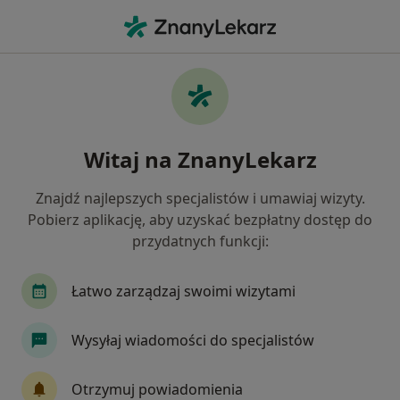
Me
Okulista • Błaszki, łódzkie
Filtry
Ubezpieczenie
Mapa
Polecani okuliści w Błaszkach
Witaj na ZnanyLekarz
Jak działają wyniki wyszukiwania
Znajdź najlepszych specjalistów i umawiaj wizyty.
Pobierz aplikację, aby uzyskać bezpłatny dostęp do
Wybierz swoje ubezpieczenie
przydatnych funkcji:
Łatwo zarządzaj swoimi wizytami
Wysyłaj wiadomości do specjalistów
Otrzymuj powiadomienia