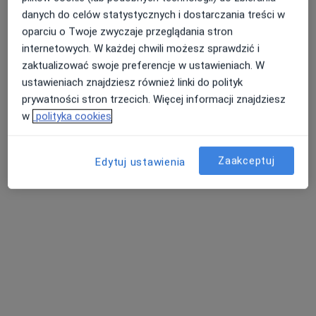
15 opinii
danych do celów statystycznych i dostarczania treści w
oparciu o Twoje zwyczaje przeglądania stron
Krakowskie Przedmieście 10, Sieradz
•
Mapa
internetowych. W każdej chwili możesz sprawdzić i
Alfa
zaktualizować swoje preferencje w ustawieniach. W
Konsultacja okulistyczna
Brak ceny
ustawieniach znajdziesz również linki do polityk
Specjalista nie oferuje umawiania online pod tym adresem.
prywatności stron trzecich. Więcej informacji znajdziesz
w
polityka cookies
Poproś o wizytę
Zaakceptuj
Edytuj ustawienia
Dostępni specjaliści
Specjaliści znajdują się poza Błaszki, łódzkie, w
obszarach bliskich Twojemu wyszukiwaniu.