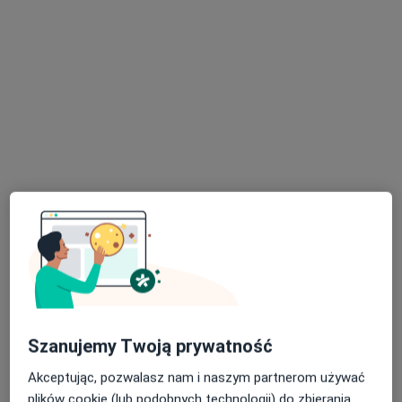
157 opinii
aleja Pokoju 7, Sieradz
•
Mapa
NZOZ Zdrowie Sp. z o.o.
Konsultacja okulistyczna
Brak ceny
Specjalista nie oferuje umawiania online pod tym adresem.
Poproś o wizytę
Szanujemy Twoją prywatność
lek. Katarzyna Michalak
Akceptując, pozwalasz nam i naszym partnerom używać
·
Więcej
Okulista
plików cookie (lub podobnych technologii) do zbierania