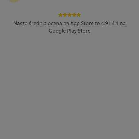
lek. Ewa Martynowicz-Gąsowska
·
Więcej
Okulista, Okulista dziecięcy
94 opinie
Nasza średnia ocena na App Store to 4.9 i 4.1 na
Google Play Store
•
Mapa
Gabinet
Konsultacja okulistyczna
250 zł
Specjalista nie oferuje umawiania online pod tym adresem.
Poproś o wizytę