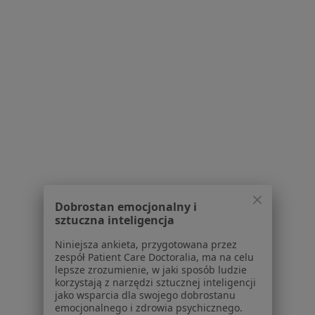
•
Mapa
Konsultacja okulistyczna
Brak ceny
Specjalista nie oferuje umawiania online pod tym adresem.
Poproś o wizytę
1
2
3
4
Powiązane wyszukiwania
|
Oferty pracy - Okulista
Dobrostan emocjonalny i
W pobliżu Ostrzeszowa
sztuczna inteligencja
Okuliści w Kaliszu
Niniejsza ankieta, przygotowana przez
zespół Patient Care Doctoralia, ma na celu
Okuliści w Ostrowie Wielkopolskim
lepsze zrozumienie, w jaki sposób ludzie
korzystają z narzędzi sztucznej inteligencji
Okuliści w Krotoszynie
jako wsparcia dla swojego dobrostanu
emocjonalnego i zdrowia psychicznego.
Okuliści w Oleśnicy