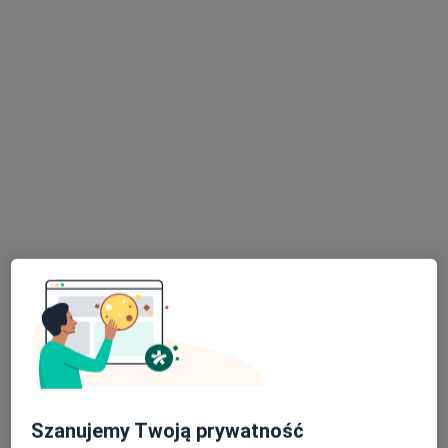
lek. Dominika Viktorýn
·
Okulista, Lekarz wykonujący zabiegi medycyny estetycznej
Więcej
31 opinii
Adres
Online
•
Mapa
Gabinet, Kraków
Konsultacja okulistyczna
Brak ceny
Specjalista nie oferuje umawiania online pod tym adresem.
Poproś o wizytę
Szanujemy Twoją prywatność