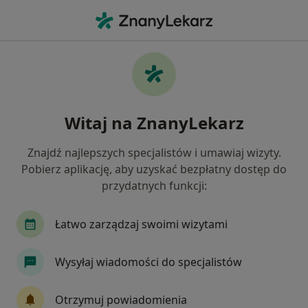
Me
Okulista • Ostrzeszów, wielkopolskie
Filtry
Ubezpieczenie
Mapa
Polecani okuliści w Ostrzeszowie
Witaj na ZnanyLekarz
Jak działają wyniki wyszukiwania
Znajdź najlepszych specjalistów i umawiaj wizyty.
Pobierz aplikację, aby uzyskać bezpłatny dostęp do
Wybierz swoje ubezpieczenie
przydatnych funkcji:
Łatwo zarządzaj swoimi wizytami
Wysyłaj wiadomości do specjalistów
Otrzymuj powiadomienia