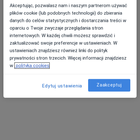
Akceptując, pozwalasz nam i naszym partnerom używać
plików cookie (lub podobnych technologii) do zbierania
danych do celów statystycznych i dostarczania treści w
oparciu o Twoje zwyczaje przeglądania stron
lek. Katarzyna Pawelec
internetowych. W każdej chwili możesz sprawdzić i
·
Więcej
Okulista
zaktualizować swoje preferencje w ustawieniach. W
70 opinii
ustawieniach znajdziesz również linki do polityk
•
Mapa
prywatności stron trzecich. Więcej informacji znajdziesz
Gabinet, Gdańsk
w
polityka cookies
Konsultacja okulistyczna
Brak ceny
Specjalista nie oferuje umawiania online pod tym adresem.
Zaakceptuj
Edytuj ustawienia
Poproś o wizytę