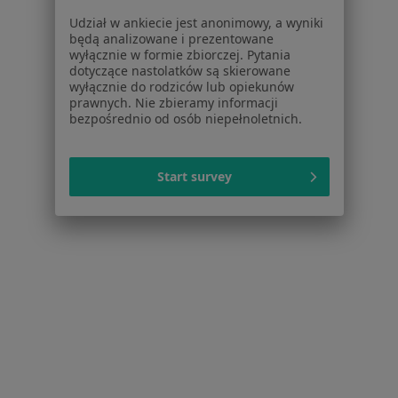
Udział w ankiecie jest anonimowy, a wyniki
Okuliści w Sycowie
będą analizowane i prezentowane
wyłącznie w formie zbiorczej. Pytania
Więcej (7)
dotyczące nastolatków są skierowane
Więcej w kategorii: W pobliżu Ostrzeszowa
wyłącznie do rodziców lub opiekunów
prawnych. Nie zbieramy informacji
bezpośrednio od osób niepełnoletnich.
Strona Główna
Okulista
Ostrzeszów
Zmień miasto
Start survey
Serwis
Regulamin
Polityka prywatności pacjentów
Polityka prywatności profesjonalistów
Polityka prywatności dla profesjonalistów, których
dane pozyskaliśmy samodzielnie