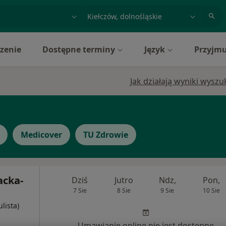
acja, badanie lub nazwisko
miasto lub dzielnica
zenie
Dostępne terminy
Język
Przyjmu
Jak działają wyniki wysz
Medicover
TU Zdrowie
acka-
Dziś
Jutro
Ndz,
Pon,
7 Sie
8 Sie
9 Sie
10 Sie
ulista)
Umawianie online nie jest dostępne