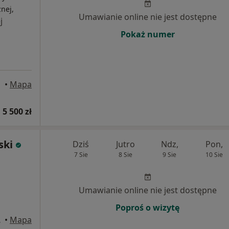
nej,
Umawianie online nie jest dostępne
j
Pokaż numer
•
Mapa
 5 500 zł
ski
Dziś
Jutro
Ndz,
Pon,
7 Sie
8 Sie
9 Sie
10 Sie
Umawianie online nie jest dostępne
Poproś o wizytę
D, Wrocław
•
Mapa