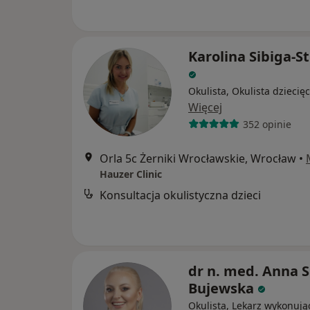
Karolina Sibiga-S
Okulista, Okulista dziecię
Więcej
352 opinie
Orla 5c Żerniki Wrocławskie, Wrocław
•
Hauzer Clinic
Konsultacja okulistyczna dzieci
dr n. med. Anna S
Bujewska
Okulista, Lekarz wykonują