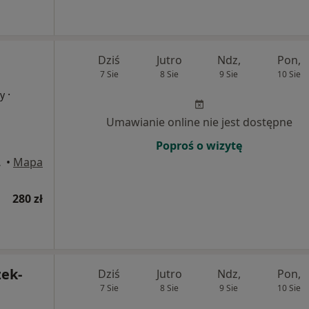
Dziś
Jutro
Ndz,
Pon,
7 Sie
8 Sie
9 Sie
10 Sie
·
cy
Umawianie online nie jest dostępne
Poproś o wizytę
D, Wrocław
•
Mapa
280 zł
zek-
Dziś
Jutro
Ndz,
Pon,
7 Sie
8 Sie
9 Sie
10 Sie