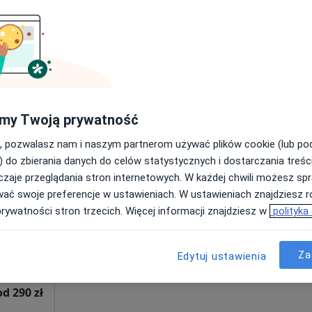
Poproś o wizytę
D, Wrocław
•
Mapa
280 zł
my Twoją prywatność
, pozwalasz nam i naszym partnerom używać plików cookie (lub p
-
Dziś
Jutro
Ndz,
Pon,
) do zbierania danych do celów statystycznych i dostarczania treśc
7 Sie
8 Sie
9 Sie
10 Sie
zaje przeglądania stron internetowych. W każdej chwili możesz spr
·
cy
wać swoje preferencje w ustawieniach. W ustawieniach znajdziesz ró
prywatności stron trzecich. Więcej informacji znajdziesz w
polityka
Umawianie online nie jest dostępne
Poproś o wizytę
•
Mapa
Za
Edytuj ustawienia
od 290 zł