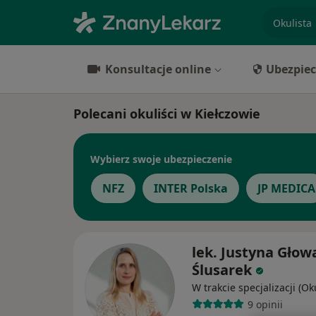
specjaliz
Konsultacje online
Ubezpiec
Polecani okuliści w Kiełczowie
Wybierz swoje ubezpieczenie
NFZ
INTER Polska
JP MEDICA
lek. Justyna Głow
Ślusarek
W trakcie specjalizacji (Ok
9 opinii