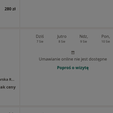
280 zł
Dziś
Jutro
Ndz,
Pon,
7 Sie
8 Sie
9 Sie
10 Sie
Umawianie online nie jest dostępne
Poproś o wizytę
Indywidualna Specjalistyczna Praktyka Lekarska Robert Leszek
rak ceny