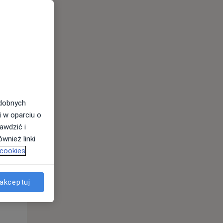
odobnych
Wt,
Śr,
Czw,
i w oparciu o
11 Sie
12 Sie
13 Sie
awdzić i
wnież linki
 cookies
akceptuj