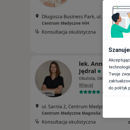
Długosza Business Park, ul. Jana Długosza 48 budynek 
Centrum Medyczne HiH
Konsultacja okulistyczna
Szanuje
Akceptując
lek. Anna Parkosz
technologii
Jędral
Twoje zwyc
Okulista, Okulista dziecię
zaktualizo
Więcej
do polityk 
47 opinii
ul. Sarnia 2, Centrum Medyczne Magnolia Jagodno, Wrocław
Centrum Medyczne Magnolia
Konsultacja okulistyczna