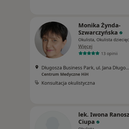
Monika Żynda-
Szwarczyńska
Okulista, Okulista dziecię
Więcej
13 opinii
Długosza Business Park, ul. Jana Długosza 48 budynek 
Centrum Medyczne HiH
Konsultacja okulistyczna
lek. Iwona Ranos
Ciupa
Okulista