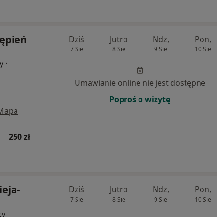
tępień
Dziś
Jutro
Ndz,
Pon,
7 Sie
8 Sie
9 Sie
10 Sie
·
cy
Umawianie online nie jest dostępne
Poproś o wizytę
Mapa
250 zł
ieja-
Dziś
Jutro
Ndz,
Pon,
7 Sie
8 Sie
9 Sie
10 Sie
cy