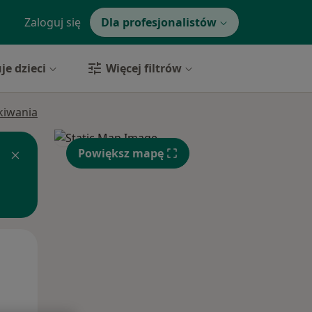
Zaloguj się
Dla profesjonalistów
je dzieci
Więcej filtrów
ukiwania
Powiększ mapę
Wt,
Śr,
Czw,
11 Sie
12 Sie
13 Sie