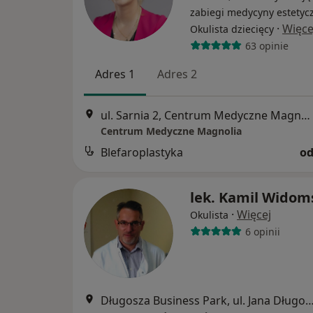
zabiegi medycyny estetycz
·
Więce
Okulista dziecięcy
63 opinie
Adres 1
Adres 2
ul. Sarnia 2, Centrum Medyczne Magnolia Jagodno, Wrocław
Centrum Medyczne Magnolia
Blefaroplastyka
od
lek. Kamil Widom
·
Więcej
Okulista
6 opinii
Długosza Business Park, ul. Jana Długosza 48 budynek 