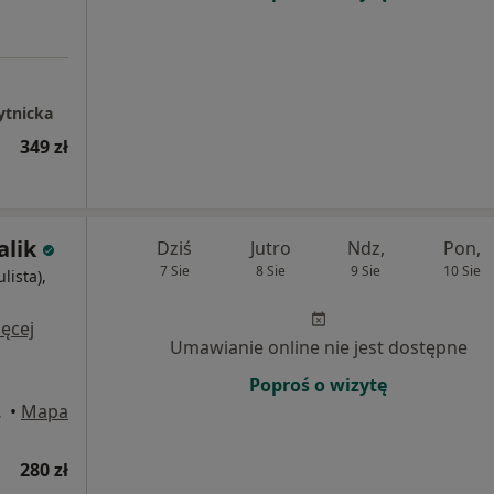
ytnicka
349 zł
alik
Dziś
Jutro
Ndz,
Pon,
7 Sie
8 Sie
9 Sie
10 Sie
lista),
i
ęcej
Umawianie online nie jest dostępne
Poproś o wizytę
D, Wrocław
•
Mapa
280 zł