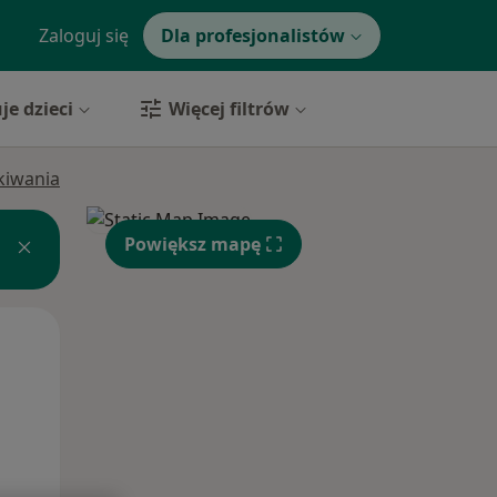
Zaloguj się
Dla profesjonalistów
je dzieci
Więcej filtrów
ukiwania
Powiększ mapę
Śr,
Czw,
Pt,
12 Sie
13 Sie
14 Sie