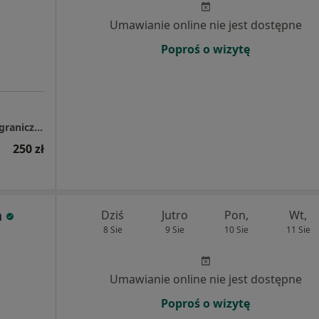
Umawianie online nie jest dostępne
Poproś o wizytę
LUMEDIKO GABINETY LEKARSKIE Spółka z ograniczoną odpowiedzialnością
250 zł
a
Dziś
Jutro
Pon,
Wt,
8 Sie
9 Sie
10 Sie
11 Sie
Umawianie online nie jest dostępne
Poproś o wizytę