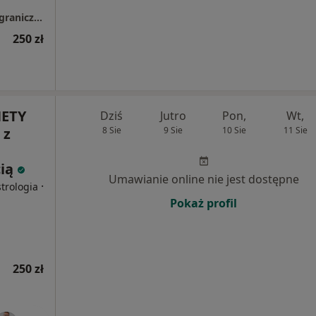
LUMEDIKO GABINETY LEKARSKIE Spółka z ograniczoną odpowiedzialnością
250 zł
ETY
Dziś
Jutro
Pon,
Wt,
 z
8 Sie
9 Sie
10 Sie
11 Sie
cią
Umawianie online nie jest dostępne
·
trologia
Pokaż profil
250 zł