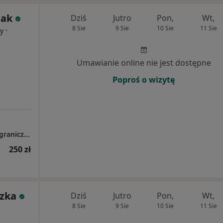
jak
Dziś
Jutro
Pon,
Wt,
8 Sie
9 Sie
10 Sie
11 Sie
·
cy
Umawianie online nie jest dostępne
Poproś o wizytę
LUMEDIKO GABINETY LEKARSKIE Spółka z ograniczoną odpowiedzialnością
250 zł
szka
Dziś
Jutro
Pon,
Wt,
8 Sie
9 Sie
10 Sie
11 Sie