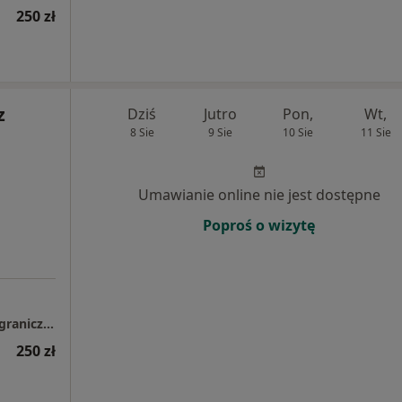
250 zł
z
Dziś
Jutro
Pon,
Wt,
8 Sie
9 Sie
10 Sie
11 Sie
Umawianie online nie jest dostępne
Poproś o wizytę
LUMEDIKO GABINETY LEKARSKIE Spółka z ograniczoną odpowiedzialnością
250 zł