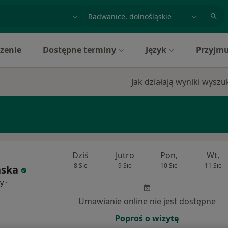
acja, badanie lub nazwisko
miasto lub dzielnica
zenie
Dostępne terminy
Język
Przyjmu
Jak działają wyniki wysz
Dziś
Jutro
Pon,
Wt,
8 Sie
9 Sie
10 Sie
11 Sie
ńska
·
cy
Umawianie online nie jest dostępne
Poproś o wizytę