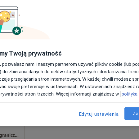
OTTICA Indywidualna Specjalistyczna Praktyka Lekarska Monika Sozańska
300 zł
my Twoją prywatność
, pozwalasz nam i naszym partnerom używać plików cookie (lub p
nośląskie, w obszarach bliskich Twojemu wyszukiwaniu.
) do zbierania danych do celów statystycznych i dostarczania treśc
zaje przeglądania stron internetowych. W każdej chwili możesz spr
zejak
Dziś
Jutro
Pon,
Wt,
wać swoje preferencje w ustawieniach. W ustawieniach znajdziesz ró
8 Sie
9 Sie
10 Sie
11 Sie
prywatności stron trzecich. Więcej informacji znajdziesz w
polityka
·
cy
Umawianie online nie jest dostępne
Za
Edytuj ustawienia
Poproś o wizytę
LUMEDIKO GABINETY LEKARSKIE Spółka z ograniczoną odpowiedzialnością