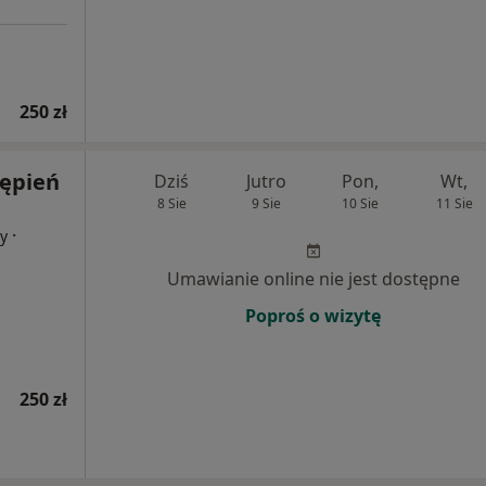
250 zł
tępień
Dziś
Jutro
Pon,
Wt,
8 Sie
9 Sie
10 Sie
11 Sie
·
cy
Umawianie online nie jest dostępne
Poproś o wizytę
250 zł