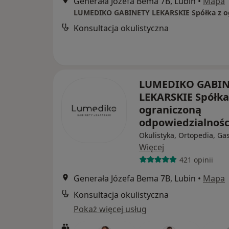
Generała Józefa Bema 7B, Lubin
•
Mapa
Konsultacja okulistyczna
LUMEDIKO GABIN
LEKARSKIE Spółka
ograniczoną
odpowiedzialnoś
Okulistyka, Ortopedia, Gas
Więcej
421 opinii
Generała Józefa Bema 7B, Lubin
•
Mapa
Konsultacja okulistyczna
Pokaż więcej usług