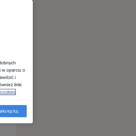
odobnych
i w oparciu o
awdzić i
Śr,
Czw,
Pt,
wnież linki
12 Sie
13 Sie
14 Sie
 cookies
akceptuj