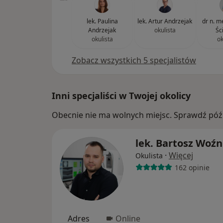
lek. Paulina
lek. Artur Andrzejak
dr n. m
Andrzejak
okulista
Śc
okulista
ok
Zobacz wszystkich 5 specjalistów
Inni specjaliści w Twojej okolicy
Obecnie nie ma wolnych miejsc. Sprawdź późn
lek. Bartosz Woźn
·
Więcej
Okulista
162 opinie
Adres
Online