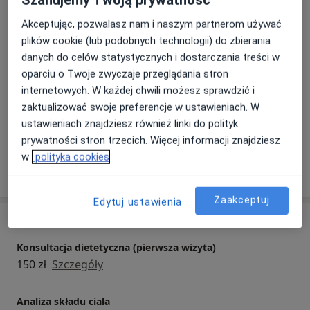
Główne obszary pomocy
Akceptując, pozwalasz nam i naszym partnerom używać
Choroby dietozależne
Zaparcia
plików cookie (lub podobnych technologii) do zbierania
Zespół policystycznych jajników (PCOS / PMOS)
danych do celów statystycznych i dostarczania treści w
oparciu o Twoje zwyczaje przeglądania stron
a11y_sr_more
Cukrzyca typu 2
Insulinooporność
+15
internetowych. W każdej chwili możesz sprawdzić i
zaktualizować swoje preferencje w ustawieniach. W
Pacjenci których przyjmuję
ustawieniach znajdziesz również linki do polityk
Dorośli (Tylko pod niektórymi adresami)
prywatności stron trzecich. Więcej informacji znajdziesz
w
polityka cookies
Pokaż więcej
o doświadczeniu
Zaakceptuj
Edytuj ustawienia
Usługi i ceny
Konsultacja dietetyczna (pierwsza wizyta)
150 zł
Szczegóły
Analiza składu ciała