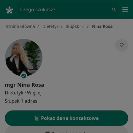
Me
Czego szukasz?
Strona Główna
Dietetyk
Słupsk
Nina Rosa
Zmień miasto
mgr
Nina Rosa
O specjalizacjach
Dietetyk
·
Więcej
Słupsk
1 adres
Pokaż dane kontaktowe