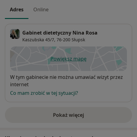
Adres
Online
Gabinet dietetyczny Nina Rosa
Kaszubska 45/7,
76-200
Słupsk
Powiększ mapę
otwiera się w nowej karcie
Dostępność
W tym gabinecie nie można umawiać wizyt przez
internet
Co mam zrobić w tej sytuacji?
Pokaż więcej
o adresie