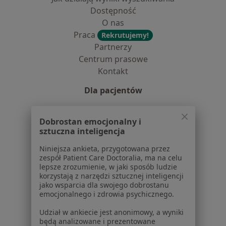
Dostępność
O nas
Praca
Rekrutujemy!
Partnerzy
Centrum prasowe
Kontakt
Dla pacjentów
Lekarze
Dobrostan emocjonalny i
Placówki medyczne
sztuczna inteligencja
Pytania i odpowiedzi
Usługi i zabiegi
Niniejsza ankieta, przygotowana przez
Choroby
zespół Patient Care Doctoralia, ma na celu
lepsze zrozumienie, w jaki sposób ludzie
Pomoc
korzystają z narzędzi sztucznej inteligencji
Aplikacje mobilne
jako wsparcia dla swojego dobrostanu
Blog dla pacjentów
emocjonalnego i zdrowia psychicznego.
Udział w ankiecie jest anonimowy, a wyniki
Dla profesjonalistów
będą analizowane i prezentowane