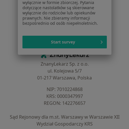
wyłącznie w formie zbiorczej. Pytania
Cennik
dotyczące nastolatków są skierowane
Dla lekarzy
wyłącznie do rodziców lub opiekunów
Dla placówek medycznych
prawnych. Nie zbieramy informacji
bezpośrednio od osób niepełnoletnich.
Noa Notes
nowość
Baza wiedzy
Centrum Pomocy dla Specjalisty
Start survey
Kontakt
ZnanyLekarz - Strona główna
ZnanyLekarz Sp. z o.o.
ul. Kolejowa 5/7
01-217 Warszawa, Polska
NIP: ⁠7010224868
KRS: ⁠0000347997
REGON: ⁠142276657
Sąd Rejonowy dla m.st. Warszawy w Warszawie XII
Wydział Gospodarczy KRS