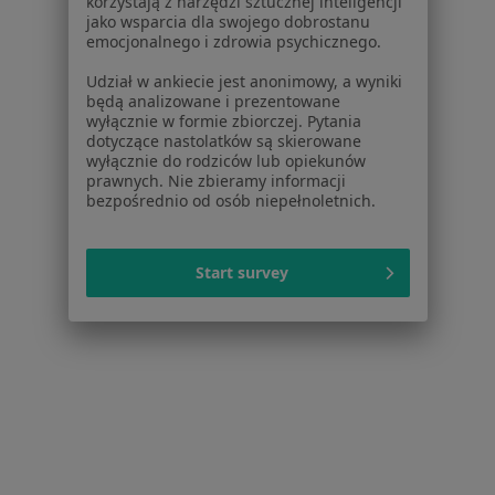
korzystają z narzędzi sztucznej inteligencji
jako wsparcia dla swojego dobrostanu
Specjalista nie oferuje umawiania online pod tym adresem.
emocjonalnego i zdrowia psychicznego.
Poproś o wizytę
Udział w ankiecie jest anonimowy, a wyniki
będą analizowane i prezentowane
wyłącznie w formie zbiorczej. Pytania
dotyczące nastolatków są skierowane
wyłącznie do rodziców lub opiekunów
prawnych. Nie zbieramy informacji
bezpośrednio od osób niepełnoletnich.
Start survey
lek. Paweł Czubak
Neurolog
1 opinia
Radomska 70, Starachowice
•
Mapa
ODDZIAŁ NEUROLOGICZNY PZOZ STARACHOWICE
Specjalista nie oferuje umawiania online pod tym adresem.