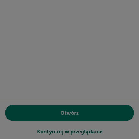
Powiatowy Zakład Opieki Zdrowotnej w
Starachowicach
·
Więcej
Neurologia, Interna, Chirurgia
57 opinii
Radomska 70, Starachowice
•
Mapa
Brak dostępnych specjalistów z wolnymi terminami w tym centrum medycznym.
Otwórz
Pokaż profil
Kontynuuj w przeglądarce