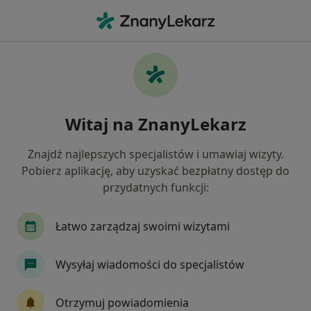
Me
Neurolog • Skarżysko-Kamienna, świętokrzyskie
Filtry
Ubezpieczenie
Mapa
Polecani neurolodzy w Skarżysku-
Witaj na ZnanyLekarz
Kamiennej
Jak działają wyniki wyszukiwania
Znajdź najlepszych specjalistów i umawiaj wizyty.
Pobierz aplikację, aby uzyskać bezpłatny dostęp do
przydatnych funkcji:
Wybierz swoje ubezpieczenie
Łatwo zarządzaj swoimi wizytami
Wysyłaj wiadomości do specjalistów
Otrzymuj powiadomienia