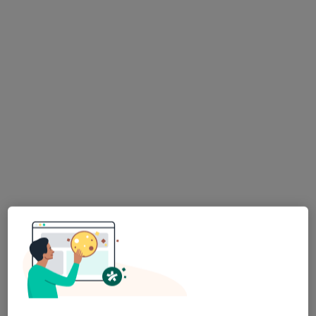
Poproś o wizytę
Bożena Biskup
Neurolog
29 opinii
Adres 1
Adres 2
Ściegiennego 40, Kielce
•
Mapa
Gabinet Neurologiczny Neuro-Kard
Konsultacja neurologiczna
250 zł