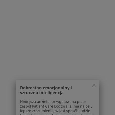
Pokaż profil
Małgorzata Jadwiga Fudala
Neurolog
2 opinie
Adres 1
Adres 2
Dobrostan emocjonalny i
sztuczna inteligencja
BODZENTYŃSKA 13B, SUCHEDNIÓW,
•
Mapa
Niniejsza ankieta, przygotowana przez
zespół Patient Care Doctoralia, ma na celu
Gabinet lekarski
lepsze zrozumienie, w jaki sposób ludzie
Konsultacja neurologiczna
Brak ceny