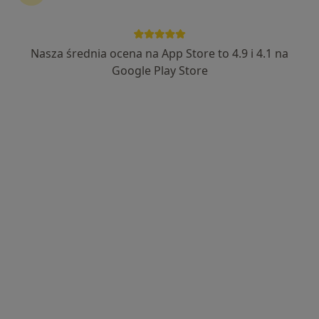
lek. Tomasz Hernik
·
Więcej
Neurolog
Nasza średnia ocena na App Store to 4.9 i 4.1 na
272 opinie
Google Play Store
Adres 1
Adres 2
Adres 3
1 Maja 65, Skarżysko-Kamienna
•
Mapa
Gabinet Neurologiczny
Konsultacja neurologiczna
250 zł
Specjalista nie oferuje umawiania online pod tym adresem.
Poproś o wizytę