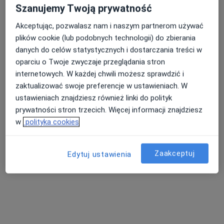
Szanujemy Twoją prywatność
Specjalista nie oferuje umawiania online pod tym adresem.
Akceptując, pozwalasz nam i naszym partnerom używać
Poproś o wizytę
plików cookie (lub podobnych technologii) do zbierania
danych do celów statystycznych i dostarczania treści w
oparciu o Twoje zwyczaje przeglądania stron
internetowych. W każdej chwili możesz sprawdzić i
zaktualizować swoje preferencje w ustawieniach. W
ustawieniach znajdziesz również linki do polityk
prywatności stron trzecich. Więcej informacji znajdziesz
w
polityka cookies
Bezpieczne płatności
Zaakceptuj
Edytuj ustawienia
lek. Dorota Milanowska
·
Więcej
Neurolog, Lekarz rehabilitacji medycznej
18 opinii
Główna 11/19, Radom
•
Mapa
Gabinet Neurologiczny