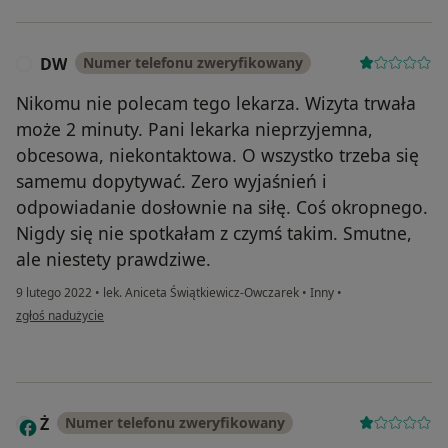
DW
Numer telefonu zweryfikowany
D
Nikomu nie polecam tego lekarza. Wizyta trwała
może 2 minuty. Pani lekarka nieprzyjemna,
obcesowa, niekontaktowa. O wszystko trzeba się
samemu dopytywać. Zero wyjaśnień i
odpowiadanie dosłownie na siłę. Coś okropnego.
Nigdy się nie spotkałam z czymś takim. Smutne,
ale niestety prawdziwe.
9 lutego 2022
•
lek. Aniceta Świątkiewicz-Owczarek
•
Inny
•
w opinii użytkownika DW
zgłoś nadużycie
Ż
Numer telefonu zweryfikowany