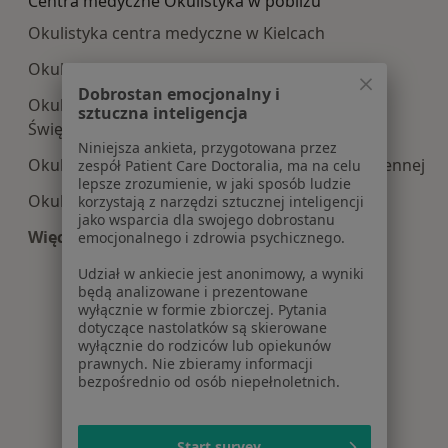
Centra medyczne Okulistyka w pobliżu
Okulistyka centra medyczne w Kielcach
Okulistyka centra medyczne w Radomiu
Dobrostan emocjonalny i
Okulistyka centra medyczne w Ostrowcu
sztuczna inteligencja
Świętokrzyskim
Niniejsza ankieta, przygotowana przez
Okulistyka centra medyczne w Skarżysku-Kamiennej
zespół Patient Care Doctoralia, ma na celu
lepsze zrozumienie, w jaki sposób ludzie
Okulistyka centra medyczne w Iłży
korzystają z narzędzi sztucznej inteligencji
jako wsparcia dla swojego dobrostanu
Więcej (3)
emocjonalnego i zdrowia psychicznego.
Więcej w kategorii: Centra medyczne Okulistyka
Udział w ankiecie jest anonimowy, a wyniki
będą analizowane i prezentowane
wyłącznie w formie zbiorczej. Pytania
dotyczące nastolatków są skierowane
wyłącznie do rodziców lub opiekunów
prawnych. Nie zbieramy informacji
bezpośrednio od osób niepełnoletnich.
Start survey