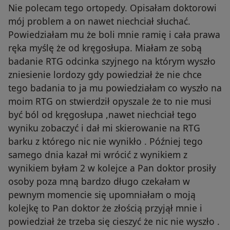
Nie polecam tego ortopedy. Opisałam doktorowi
mój problem a on nawet niechciał słuchać.
Powiedziałam mu że boli mnie ramię i cała prawa
ręka myślę że od kręgosłupa. Miałam ze sobą
badanie RTG odcinka szyjnego na którym wyszło
zniesienie lordozy gdy powiedział że nie chce
tego badania to ja mu powiedziałam co wyszło na
moim RTG on stwierdził opyszale że to nie musi
być ból od kręgosłupa ,nawet niechciał tego
wyniku zobaczyć i dał mi skierowanie na RTG
barku z którego nic nie wynikło . Później tego
samego dnia kazał mi wrócić z wynikiem z
wynikiem byłam 2 w kolejce a Pan doktor prosiły
osoby poza mną bardzo długo czekałam w
pewnym momencie się upomniałam o moją
kolejkę to Pan doktor że złością przyjął mnie i
powiedział że trzeba się cieszyć że nic nie wyszło .