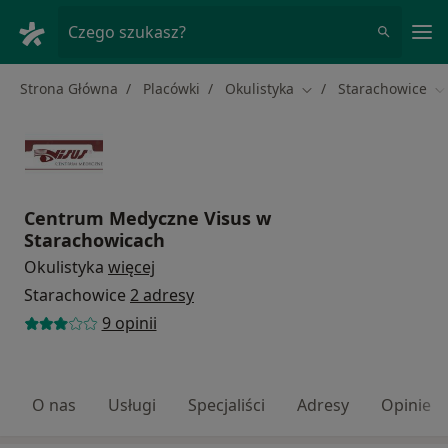
Me
Czego szukasz?
Strona Główna
Placówki
Okulistyka
Starachowice
Zmień miasto
Z
Centrum Medyczne Visus w
Starachowicach
Okulistyka
więcej
Starachowice
2 adresy
9 opinii
O nas
Usługi
Specjaliści
Adresy
Opinie