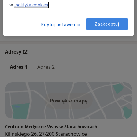
lek. Piotr Najkowski
w
polityka cookies
Okulista
4 opinie
Zaakceptuj
Edytuj ustawienia
+ 3 Specjaliści
Adresy (2)
Adres 1
Adres 2
Powiększ mapę
Centrum Medyczne Visus w Starachowicach
Kilińskiego 26, 27-200 Starachowice