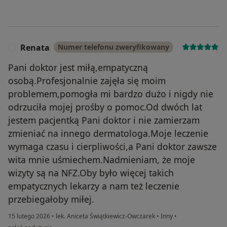
Renata
Numer telefonu zweryfikowany
R
Pani doktor jest miłą,empatyczną
osobą.Profesjonalnie zajęła się moim
problemem,pomogła mi bardzo dużo i nigdy nie
odrzuciła mojej prośby o pomoc.Od dwóch lat
jestem pacjentką Pani doktor i nie zamierzam
zmieniać na innego dermatologa.Moje leczenie
wymaga czasu i cierpliwości,a Pani doktor zawsze
wita mnie uśmiechem.Nadmieniam, że moje
wizyty są na NFZ.Oby było więcej takich
empatycznych lekarzy a nam też leczenie
przebiegałoby miłej.
15 lutego 2026
•
lek. Aniceta Świątkiewicz-Owczarek
•
Inny
•
w opinii użytkownika Renata