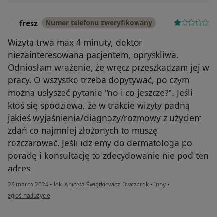
fresz
Numer telefonu zweryfikowany
F
Wizyta trwa max 4 minuty, doktor
niezainteresowana pacjentem, opryskliwa.
Odniosłam wrażenie, że wręcz przeszkadzam jej w
pracy. O wszystko trzeba dopytywać, po czym
można usłyszeć pytanie "no i co jeszcze?". Jeśli
ktoś się spodziewa, że w trakcie wizyty padną
jakieś wyjaśnienia/diagnozy/rozmowy z użyciem
zdań co najmniej złożonych to muszę
rozczarować. Jeśli idziemy do dermatologa po
poradę i konsultację to zdecydowanie nie pod ten
adres.
26 marca 2024
•
lek. Aniceta Świątkiewicz-Owczarek
•
Inny
•
w opinii użytkownika fresz
zgłoś nadużycie