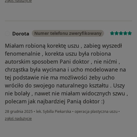
zgłoś nadużycie
Dorota
Numer telefonu zweryfikowany
D
Miałam robioną korektę uszu , zabieg wyszedł
fenomenalnie , korekta uszu była robiona
autorskim sposobem Pani doktor , nie nićmi ,
chrząstka była wycinana i ucho modelowane na
tej podstawie nie ma możliwości żeby ucho
wróciło do swojego naturalnego kształtu . Uszy
nie bolały , nawet nie miałam widocznych szwu ,
polecam jak najbardziej Panią doktor :)
28 grudnia 2025
•
lek. Sybilla Piekarska
•
operacja plastyczna uszu
•
w opinii użytkownika Dorota
zgłoś nadużycie