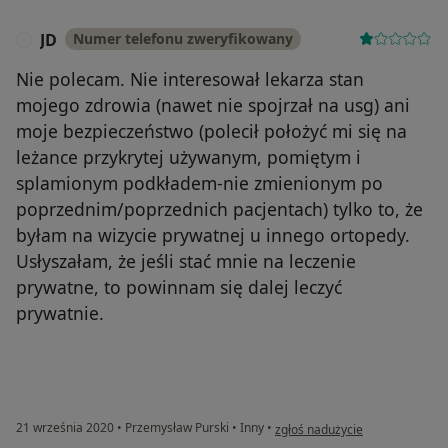
JD
Numer telefonu zweryfikowany
J
Nie polecam. Nie interesował lekarza stan
mojego zdrowia (nawet nie spojrzał na usg) ani
moje bezpieczeństwo (polecił położyć mi się na
leżance przykrytej używanym, pomiętym i
splamionym podkładem-nie zmienionym po
poprzednim/poprzednich pacjentach) tylko to, że
byłam na wizycie prywatnej u innego ortopedy.
Usłyszałam, że jeśli stać mnie na leczenie
prywatne, to powinnam się dalej leczyć
prywatnie.
w opinii użytkownika JD
21 września 2020
•
Przemysław Purski
•
Inny
•
zgłoś nadużycie