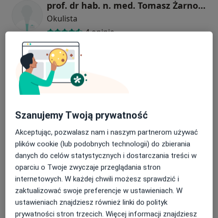
prof. dr hab. n. med. Tomasz Żarnowski
Okulista
4 opinie
dr n. med. Alicja Dębicka
Okulista
2 opinie
Szanujemy Twoją prywatność
Krystyna Morawiak
Okulista
Akceptując, pozwalasz nam i naszym partnerom używać
plików cookie (lub podobnych technologii) do zbierania
danych do celów statystycznych i dostarczania treści w
Ewa Furmaniuk
oparciu o Twoje zwyczaje przeglądania stron
internetowych. W każdej chwili możesz sprawdzić i
Okulista
zaktualizować swoje preferencje w ustawieniach. W
ustawieniach znajdziesz również linki do polityk
prywatności stron trzecich. Więcej informacji znajdziesz