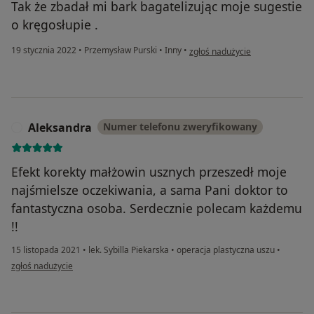
Tak że zbadał mi bark bagatelizując moje sugestie
o kręgosłupie .
w opinii użytkownika Ż
19 stycznia 2022
•
Przemysław Purski
•
Inny
•
zgłoś nadużycie
Aleksandra
Numer telefonu zweryfikowany
A
Efekt korekty małżowin usznych przeszedł moje
najśmielsze oczekiwania, a sama Pani doktor to
fantastyczna osoba. Serdecznie polecam każdemu
!!
15 listopada 2021
•
lek. Sybilla Piekarska
•
operacja plastyczna uszu
•
w opinii użytkownika Aleksandra
zgłoś nadużycie