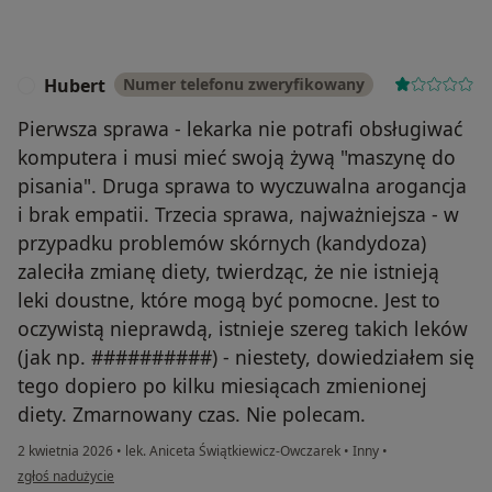
Hubert
Numer telefonu zweryfikowany
H
Pierwsza sprawa - lekarka nie potrafi obsługiwać
komputera i musi mieć swoją żywą "maszynę do
pisania". Druga sprawa to wyczuwalna arogancja
i brak empatii. Trzecia sprawa, najważniejsza - w
przypadku problemów skórnych (kandydoza)
zaleciła zmianę diety, twierdząc, że nie istnieją
leki doustne, które mogą być pomocne. Jest to
oczywistą nieprawdą, istnieje szereg takich leków
(jak np. ##########) - niestety, dowiedziałem się
tego dopiero po kilku miesiącach zmienionej
diety. Zmarnowany czas. Nie polecam.
2 kwietnia 2026
•
lek. Aniceta Świątkiewicz-Owczarek
•
Inny
•
w opinii użytkownika Hubert
zgłoś nadużycie