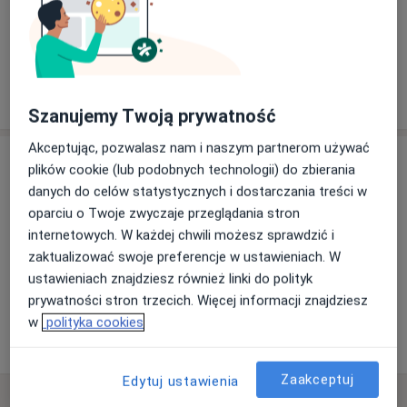
Kogo szukasz?
Pediatra
Neurolog
Kardiolog
Szukaj innej specjalizacji
Szanujemy Twoją prywatność
Akceptując, pozwalasz nam i naszym partnerom używać
Adres
plików cookie (lub podobnych technologii) do zbierania
danych do celów statystycznych i dostarczania treści w
oparciu o Twoje zwyczaje przeglądania stron
Powiększ mapę
internetowych. W każdej chwili możesz sprawdzić i
zaktualizować swoje preferencje w ustawieniach. W
ustawieniach znajdziesz również linki do polityk
prywatności stron trzecich. Więcej informacji znajdziesz
Bismed Gabinety Specjalistyczne s.c t: 663 953 806
w
polityka cookies
KOŚCIUSZKI 204, 26-500 Szydłowiec
Zaakceptuj
Edytuj ustawienia
Najczęściej zadawane pytania