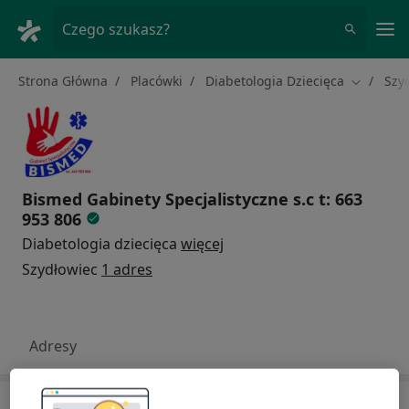
Me
Czego szukasz?
Strona Główna
Placówki
Diabetologia Dziecięca
Szy
Zmień mi
Bismed Gabinety Specjalistyczne s.c t: 663
953 806
Diabetologia dziecięca
więcej
Szydłowiec
1 adres
Adresy
Zobacz inne placówki