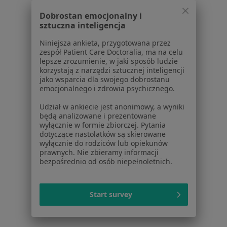
Neurolodzy w Gdyni
Dobrostan emocjonalny i
sztuczna inteligencja
Neurolodzy w Sopocie
Niniejsza ankieta, przygotowana przez
Neurolodzy w Wejherowie
zespół Patient Care Doctoralia, ma na celu
lepsze zrozumienie, w jaki sposób ludzie
Neurolodzy w Pruszczu Gdańskim
korzystają z narzędzi sztucznej inteligencji
jako wsparcia dla swojego dobrostanu
Więcej (13)
emocjonalnego i zdrowia psychicznego.
Więcej w kategorii: W pobliżu
Udział w ankiecie jest anonimowy, a wyniki
Najczęstsze schorzenia
będą analizowane i prezentowane
wyłącznie w formie zbiorczej. Pytania
Ból szyi Mosty
dotyczące nastolatków są skierowane
wyłącznie do rodziców lub opiekunów
Bóle głowy Mosty
prawnych. Nie zbieramy informacji
bezpośrednio od osób niepełnoletnich.
Bóle korzeniowe Mosty
Choroba Alzheimera Mosty
Start survey
Choroba Parkinsona Mosty
Więcej (8)