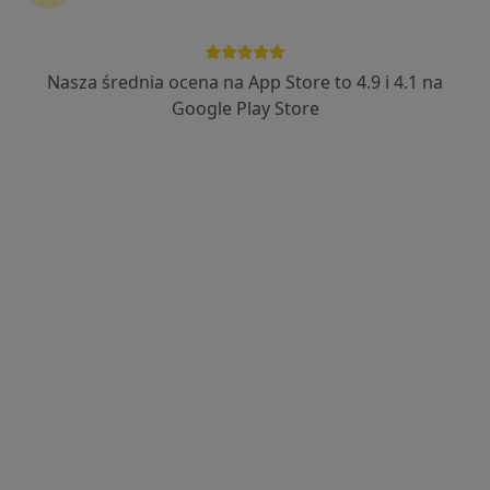
lek. Bogusława Hełminiak
·
Więcej
Neurolog
Nasza średnia ocena na App Store to 4.9 i 4.1 na
648 opinii
Google Play Store
Adres 1
Adres 2
Online 1
Online 2
Legnicka 56, Wrocław
•
Mapa
OMNI Clinic Centrum Medyczne Wrocław
Konsultacja neurologiczna
280 zł
Specjalista nie oferuje umawiania online pod tym adresem.
Poproś o wizytę