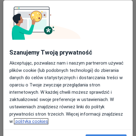
lek. Wanda Berlik-Zmyślona
Szanujemy Twoją prywatność
·
Więcej
Neurolog
Akceptując, pozwalasz nam i naszym partnerom używać
51 opinii
plików cookie (lub podobnych technologii) do zbierania
Adres 1
Adres 2
Adres 3
danych do celów statystycznych i dostarczania treści w
oparciu o Twoje zwyczaje przeglądania stron
internetowych. W każdej chwili możesz sprawdzić i
Legnicka 40, Wrocław
•
Mapa
zaktualizować swoje preferencje w ustawieniach. W
Dolnośląskie Centrum Medyczne DOLMED S.A.
ustawieniach znajdziesz również linki do polityk
Konsultacja neurologiczna
300 zł
prywatności stron trzecich. Więcej informacji znajdziesz
Specjalista nie oferuje umawiania online pod tym adresem.
w
polityka cookies
Poproś o wizytę