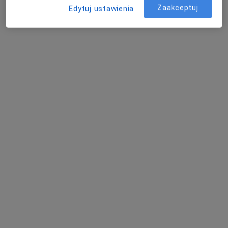
Zaakceptuj
Edytuj ustawienia
Bezpieczne płatności
lek. Magdalena Myśliwiec
·
Więcej
Neurolog
44 opinie
Adres 1
Adres 2
Dąbrowskiego 32/2u, Wrocław
•
Mapa
Neuroclinic - Centrum Medycyny Specjalistycznej