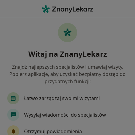
Me
Neurolog • Mosty, pomorskie
Filtry
Ubezpieczenie
Mapa
Polecani neurolodzy w
Witaj na ZnanyLekarz
Jak działają wyniki wyszukiwania
Znajdź najlepszych specjalistów i umawiaj wizyty.
Pobierz aplikację, aby uzyskać bezpłatny dostęp do
Wybierz swoje ubezpieczenie
przydatnych funkcji:
Łatwo zarządzaj swoimi wizytami
Wysyłaj wiadomości do specjalistów
Otrzymuj powiadomienia