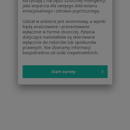
korzystają z narzędzi sztucznej inteligencji
jako wsparcia dla swojego dobrostanu
emocjonalnego i zdrowia psychicznego.
Udział w ankiecie jest anonimowy, a wyniki
będą analizowane i prezentowane
wyłącznie w formie zbiorczej. Pytania
dotyczące nastolatków są skierowane
wyłącznie do rodziców lub opiekunów
Gabinetkonopny
prawnych. Nie zbieramy informacji
·
Więcej
Neurologia, Anestezjologia, Interna
bezpośrednio od osób niepełnoletnich.
Wiczlińska 54, Gdynia
•
Mapa
Brak dostępnych specjalistów z wolnymi terminami w tym centrum medycznym.
Start survey
Pokaż profil
Powiązane wyszukiwania
|
Oferty pracy - Neurolog
W pobliżu Bojana
Neurolodzy w Gdańsku