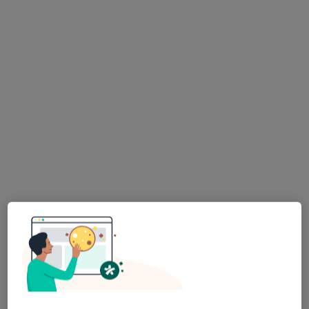
Startowa 1, Gdańsk
•
Mapa
Centrum Medyczne Polmed Oddział Gdańsk Zaspa
Konsultacja neurologiczna
300 zł
Specjalista nie oferuje umawiania online pod tym adresem.
Poproś o wizytę
Bezpieczne płatności
lek. Piotr Robowski
·
Więcej
Neurolog