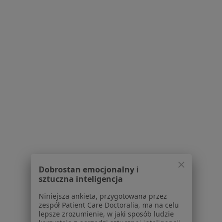
lek. Wojciech Zabielski
·
Więcej
Neurolog
73 opinie
Chwarznieńska 198A, Gdynia
•
Mapa
Centrum Medyczne Fudeko Med
Konsultacja neurologiczna
220 zł
Specjalista nie oferuje umawiania online pod tym adresem.
Dobrostan emocjonalny i
sztuczna inteligencja
Poproś o wizytę
Niniejsza ankieta, przygotowana przez
zespół Patient Care Doctoralia, ma na celu
lepsze zrozumienie, w jaki sposób ludzie