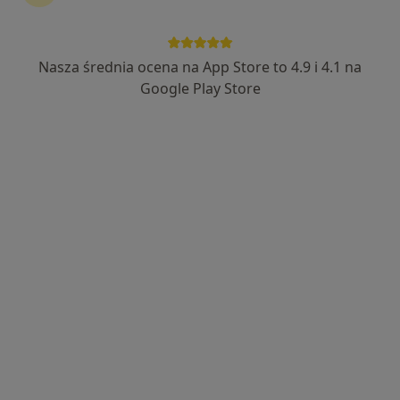
dr n. med. Anna Hagan
·
Więcej
Neurolog
Nasza średnia ocena na App Store to 4.9 i 4.1 na
288 opinii
Google Play Store
Adres
Online
Wrzosowa 13, Bojano
•
Mapa
Gabinet Neurologiczny
Konsultacja neurologiczna
250 zł
Specjalista nie oferuje umawiania online pod tym adresem.
Poproś o wizytę
Dostępni specjaliści
Specjaliści znajdują się poza Bojano, pomorskie, w