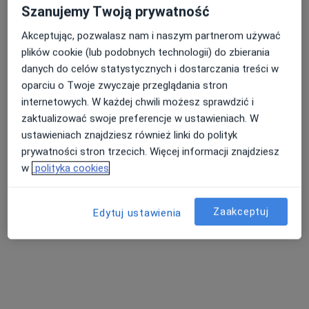
400 opinii
Szanujemy Twoją prywatność
bóle głowy, choroba Parkinsona, choroba
Akceptując, pozwalasz nam i naszym partnerom używać
Alzheimera
plików cookie (lub podobnych technologii) do zbierania
Gdański Uniwersytet Medyczny
danych do celów statystycznych i dostarczania treści w
holistyczne podejście do problemów
oparciu o Twoje zwyczaje przeglądania stron
neurologicznych
internetowych. W każdej chwili możesz sprawdzić i
Popularny specjalista: pacjenci chętnie płacą
zaktualizować swoje preferencje w ustawieniach. W
online
ustawieniach znajdziesz również linki do polityk
prywatności stron trzecich. Więcej informacji znajdziesz
Adres 1
Adres 2
Adres 3
Online
w
polityka cookies
Subisława 28, Gdańsk
•
Mapa
Zaakceptuj
Edytuj ustawienia
Rehika Centrum Leczenia Bólu, Kontuzji oraz Zaburzeń Dna Miednicy Kobiet i Mężczyzn
Konsultacja neurologiczna
300 zł
Specjalista nie oferuje umawiania online pod tym adresem.
Poproś o wizytę