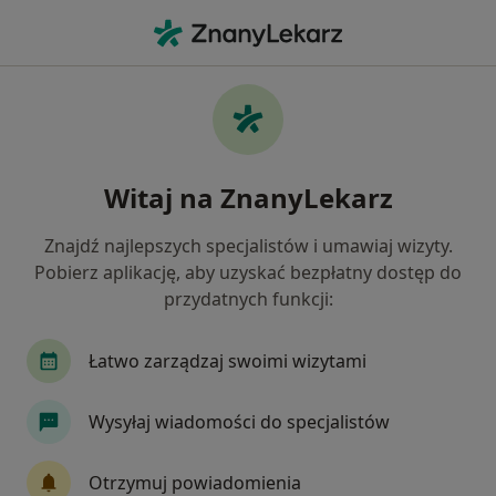
Me
Neurolog • Bojano, pomorskie
Filtry
Ubezpieczenie
Mapa
Polecani neurolodzy w Bojanie
Witaj na ZnanyLekarz
Jak działają wyniki wyszukiwania
Znajdź najlepszych specjalistów i umawiaj wizyty.
Pobierz aplikację, aby uzyskać bezpłatny dostęp do
Wybierz swoje ubezpieczenie
przydatnych funkcji:
Łatwo zarządzaj swoimi wizytami
Wysyłaj wiadomości do specjalistów
Otrzymuj powiadomienia